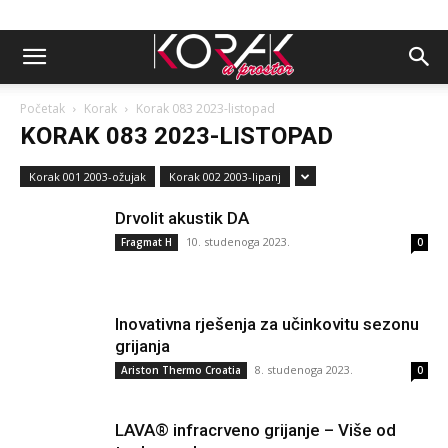
Početak
Korak
Korak 083 2023-listopad
KORAK 083 2023-LISTOPAD
Korak 001 2003-ožujak
Korak 002 2003-lipanj
Drvolit akustik DA
10. studenoga 2023.
Fragmat H
0
Inovativna rješenja za učinkovitu sezonu
grijanja
8. studenoga 2023.
Ariston Thermo Croatia
0
LAVA® infracrveno grijanje – Više od