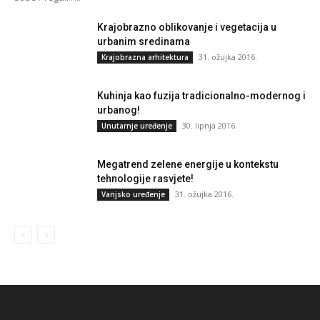
Krajobrazno oblikovanje i vegetacija u
urbanim sredinama
31. ožujka 2016.
Krajobrazna arhitektura
Kuhinja kao fuzija tradicionalno-modernog i
urbanog!
30. lipnja 2016.
Unutarnje uređenje
Megatrend zelene energije u kontekstu
tehnologije rasvjete!
31. ožujka 2016.
Vanjsko uređenje