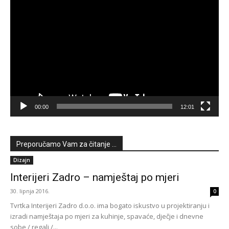
Reproduktor
videozapisa
00:00
12:01
Preporučamo Vam za čitanje ...
Dizajn
Interijeri Zadro – namještaj po mjeri
30. lipnja 2016.
0
Tvrtka Interijeri Zadro d.o.o. ima bogato iskustvo u projektiranju i
izradi namještaja po mjeri za kuhinje, spavaće, dječje i dnevne
sobe / regali /...