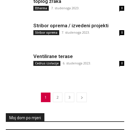
toplog zraka
7. studenoga 2023.
Etherma
0
Stribor oprema / izvedeni projekti
7. studenoga 2023.
Stribor oprema
0
Ventilirane terase
6. studenoga 2023.
Cedrus izolacije
0
1
2
3
Moj dom po mjeri