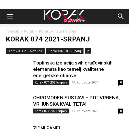
Početak
Korak
Korak 074 2021-srpanj
KORAK 074 2021-SRPANJ
Korak 001 2003-ožujak
Korak 002 2003-lipanj
Toplinska izolacija svih građevinskih
elemenata kao temelj kvalitetne
energetske obnove
14. kolovoza 2021.
Korak 074 2021-srpanj
0
CHROMODEN SUSTAVI – POTVRĐENA,
VRHUNSKA KVALITETA!!
14. kolovoza 2021.
Korak 074 2021-srpanj
0
ZIDNI PANELI