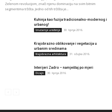
Zelenom revolucijom, znači njenu dominaciju na svim bitnim
segmentima tržišta. Jedno od tih tržišta je...
Kuhinja kao fuzija tradicionalno-modernog i
urbanog!
30. lipnja 2016.
Unutarnje uređenje
Krajobrazno oblikovanje i vegetacija u
urbanim sredinama
31. ožujka 2016.
Krajobrazna arhitektura
Interijeri Zadro – namještaj po mjeri
30. lipnja 2016.
Dizajn