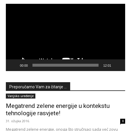
Reproduktor
videozapisa
00:00
12:01
Preporučamo Vam za čitanje ...
Vanjsko uređenje
Megatrend zelene energije u kontekstu
tehnologije rasvjete!
31. ožujka 2016.
0
Megatrend zelene energije, onoga što stručnjaci sada već zovu