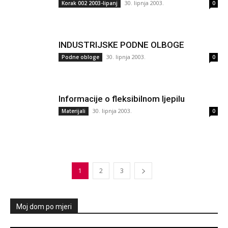
30. lipnja 2003.
Korak 002 2003-lipanj
0
INDUSTRIJSKE PODNE OLBOGE
30. lipnja 2003.
Podne obloge
0
Informacije o fleksibilnom ljepilu
30. lipnja 2003.
Materijali
0
1
2
3
Moj dom po mjeri