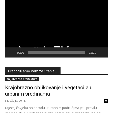
Reproduktor
videozapisa
00:00
12:01
Preporučamo Vam za čitanje ...
Krajobrazna arhitektura
Krajobrazno oblikovanje i vegetacija u
urbanim sredinama
31. ožujka 2016.
0
Utjecaj čovjeka na prirodu u urbanim područjima je u pravilu
veoma velik i uvijek znači njezinu promjenu ili preoblikovanje u