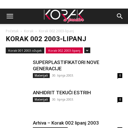
Početak
Korak
Korak 002 2003-lipanj
KORAK 002 2003-LIPANJ
Korak 001 2003-ožujak
Korak 002 2003-lipanj
SUPERPLASTIFIKATORI NOVE
GENERACIJE
30. lipnja 2003.
Materijali
0
ANHIDRIT TEKUĆI ESTRIH
30. lipnja 2003.
Materijali
0
Arhiva – Korak 002 lipanj 2003