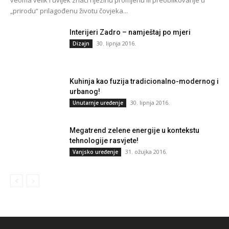
„prirodu“ prilagođenu životu čovjeka...
Interijeri Zadro – namještaj po mjeri
30. lipnja 2016.
Dizajn
Kuhinja kao fuzija tradicionalno-modernog i
urbanog!
30. lipnja 2016.
Unutarnje uređenje
Megatrend zelene energije u kontekstu
tehnologije rasvjete!
31. ožujka 2016.
Vanjsko uređenje