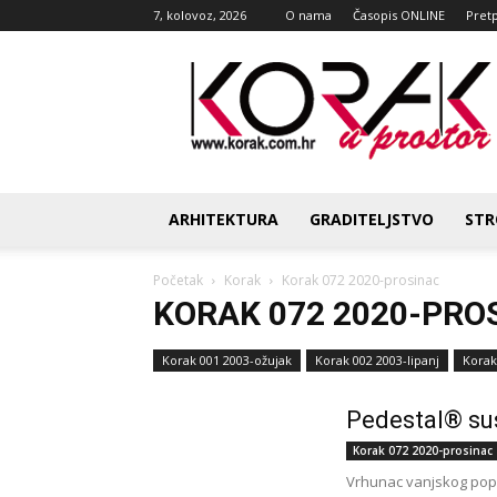
7, kolovoz, 2026
O nama
Časopis ONLINE
Pret
Korak
u
prostor
ARHITEKTURA
GRADITELJSTVO
STR
Početak
Korak
Korak 072 2020-prosinac
KORAK 072 2020-PRO
Korak 001 2003-ožujak
Korak 002 2003-lipanj
Korak
Pedestal® sus
Korak 072 2020-prosinac
Vrhunac vanjskog popl