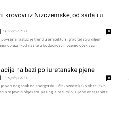
i krovovi iz Nizozemske, od sada i u
14. siječnja 2021.
0
ovršina rastući je trend u arhitekturi i graditeljstvu diljem
acima dolazi i kod nas te u budućnosti možemo očekivati...
lacija na bazi poliuretanske pjene
14. siječnja 2021.
0
 je veći naglasak na energetsku učinkovitost kako obiteljskih
enih te javnih objekata. Razlog je razumljiv. Cijene energenata