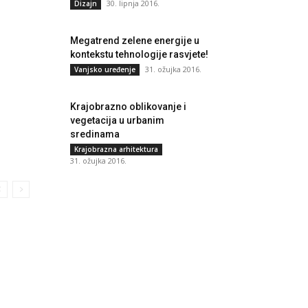
30. lipnja 2016.
Dizajn
Megatrend zelene energije u
kontekstu tehnologije rasvjete!
31. ožujka 2016.
Vanjsko uređenje
Krajobrazno oblikovanje i
vegetacija u urbanim
sredinama
Krajobrazna arhitektura
31. ožujka 2016.