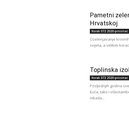
Pametni zelen
Hrvatskoj
Korak 072 2020-prosinac
Ozelenjavanje krovnih p
svijeta, a velikim kor
Toplinska izo
Korak 072 2020-prosinac
Posljednjih godina sve
kuća, tako i višestamb
nikada...