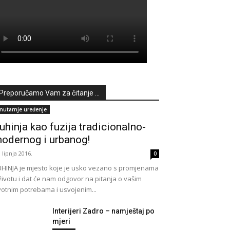
Preporučamo Vam za čitanje ...
nutarnje uređenje
uhinja kao fuzija tradicionalno-
odernog i urbanog!
. lipnja 2016.
0
HINJA je mjesto koje je usko vezano s promjenama
životu i dat će nam odgovor na pitanja o vašim
votnim potrebama i usvojenim...
Interijeri Zadro – namještaj po
mjeri