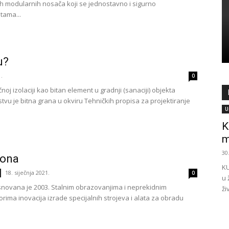
vih modularnih nosača koji se jednostavno i sigurno
tama...
u?
1.
0
čnoj izolaciji kao bitan element u gradnji (sanaciji) objekta
tvu je bitna grana u okviru Tehničkih propisa za projektiranje
U
K
m
30
tona
KU
18. siječnja 2021.
0
u 
osnovana je 2003. Stalnim obrazovanjima i neprekidnim
ži
ima inovacija izrade specijalnih strojeva i alata za obradu