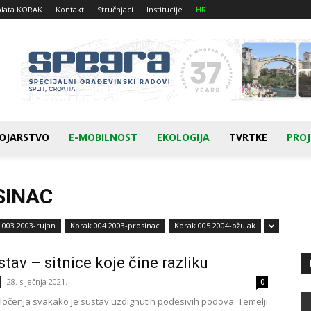
plata KORAK
Kontakt
Stručnjaci
Institucije
HR
OJARSTVO
E-MOBILNOST
EKOLOGIJA
TVRTKE
PROJ
SINAC
 003 2003-rujan
Korak 004 2003-prosinac
Korak 005 2004-ožujak
tav – sitnice koje čine razliku
28. siječnja 2021.
0
očenja svakako je sustav uzdignutih podesivih podova. Temelji