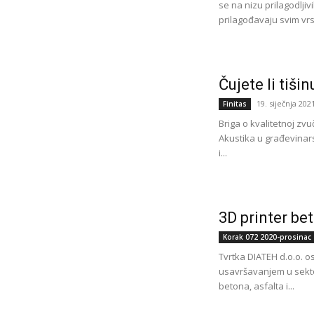
se na nizu prilagodlji
prilagođavaju svim vrs
Čujete li tišin
19. siječnja 202
Finitas
Briga o kvalitetnoj zvu
Akustika u građevinars
i...
3D printer be
Korak 072 2020-prosinac
Tvrtka DIATEH d.o.o. 
usavršavanjem u sektor
betona, asfalta i...