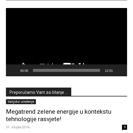
Reproduktor
videozapisa
00:00
12:01
Preporučamo Vam za čitanje ...
Vanjsko uređenje
Megatrend zelene energije u kontekstu
tehnologije rasvjete!
31. ožujka 2016.
0