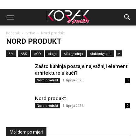
Početak
tvrtke
Nord produkt
NORD PRODUKT
3M
ABK
ACO
Alago
Alfa gradnja
Alukönigstahl
Zašto kuhinja postaje najvažniji element
arhitekture u kući?
1. lipnja 2026.
Nord produkt
0
Nord produkt
1. lipnja 2026.
Nord produkt
0
Moj dom po mjeri