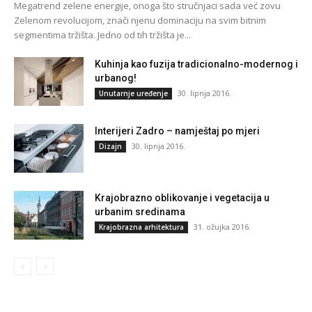
Megatrend zelene energije, onoga što stručnjaci sada već zovu
Zelenom revolucijom, znači njenu dominaciju na svim bitnim
segmentima tržišta. Jedno od tih tržišta je...
Kuhinja kao fuzija tradicionalno-modernog i
urbanog!
30. lipnja 2016.
Unutarnje uređenje
Interijeri Zadro – namještaj po mjeri
30. lipnja 2016.
Dizajn
Krajobrazno oblikovanje i vegetacija u
urbanim sredinama
31. ožujka 2016.
Krajobrazna arhitektura