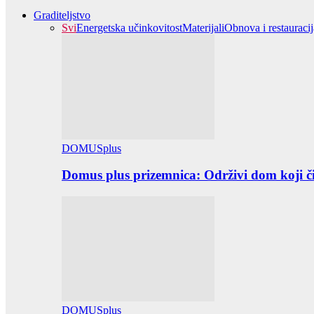
Graditeljstvo
Svi
Energetska učinkovitost
Materijali
Obnova i restauracij
DOMUSplus
Domus plus prizemnica: Održivi dom koji či
DOMUSplus