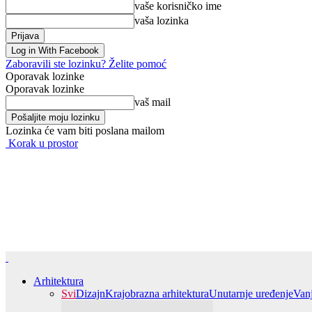
vaše korisničko ime
vaša lozinka
Log in With Facebook
Zaboravili ste lozinku? Želite pomoć
Oporavak lozinke
Oporavak lozinke
vaš mail
Lozinka će vam biti poslana mailom
Korak u prostor
Arhitektura
Svi
Dizajn
Krajobrazna arhitektura
Unutarnje uređenje
Van