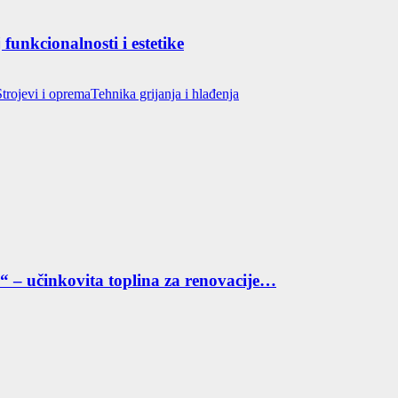
funkcionalnosti i estetike
Strojevi i oprema
Tehnika grijanja i hlađenja
“ – učinkovita toplina za renovacije…