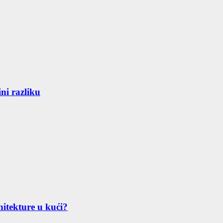
ni razliku
hitekture u kući?