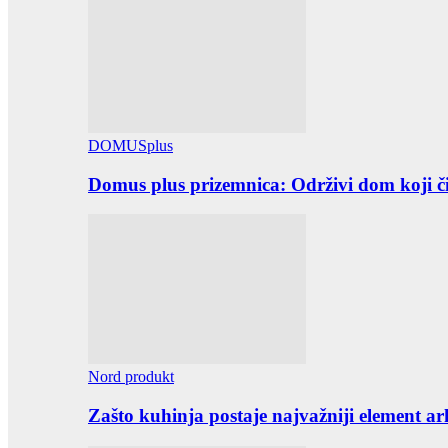
DOMUSplus
Domus plus prizemnica: Održivi dom koji či
Nord produkt
Zašto kuhinja postaje najvažniji element ar