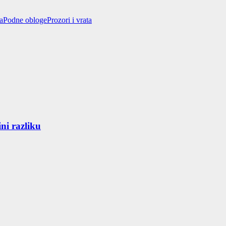
a
Podne obloge
Prozori i vrata
ni razliku