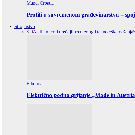
Mapei Croatia
Profili u suvremenom građevinarstvu – spoj 
Strojarstvo
Svi
Alati i mjerni uređaji
Inženjering i tehnološka rješenja
Etherma
Električno podno grijanje „Made in Austria