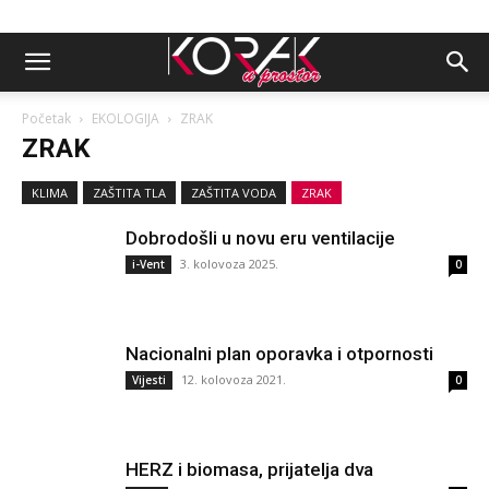
Početak
EKOLOGIJA
ZRAK
ZRAK
KLIMA
ZAŠTITA TLA
ZAŠTITA VODA
ZRAK
Dobrodošli u novu eru ventilacije
3. kolovoza 2025.
i-Vent
0
Nacionalni plan oporavka i otpornosti
12. kolovoza 2021.
Vijesti
0
HERZ i biomasa, prijatelja dva