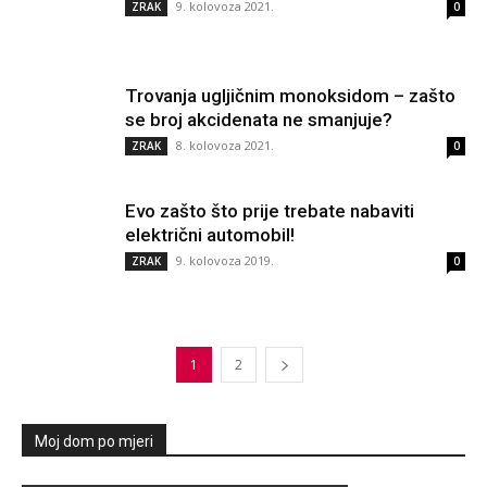
9. kolovoza 2021.
ZRAK
0
Trovanja ugljičnim monoksidom – zašto
se broj akcidenata ne smanjuje?
8. kolovoza 2021.
ZRAK
0
Evo zašto što prije trebate nabaviti
električni automobil!
9. kolovoza 2019.
ZRAK
0
1
2
Moj dom po mjeri