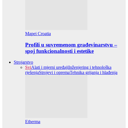
Mapei Croatia
Profili u suvremenom građevinarstvu –
spoj funkcionalnosti i estetike
Strojarstvo
Svi
Alati i mjerni uređaji
Inženjering i tehnološka
rješenja
Strojevi i oprema
Tehnika grijanja i hlađenja
Etherma