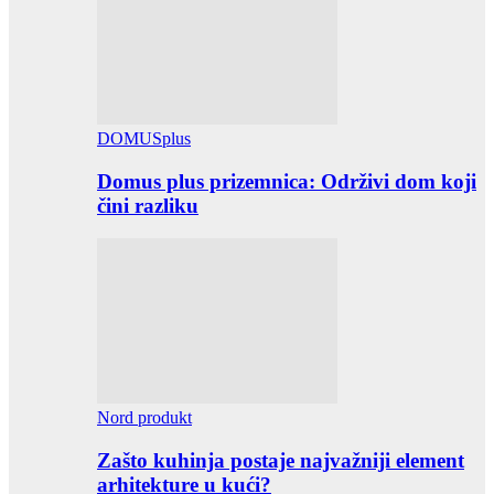
DOMUSplus
Domus plus prizemnica: Održivi dom koji
čini razliku
Nord produkt
Zašto kuhinja postaje najvažniji element
arhitekture u kući?