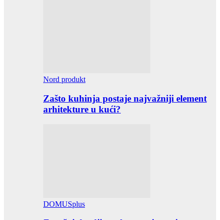
Nord produkt
Zašto kuhinja postaje najvažniji element
arhitekture u kući?
DOMUSplus