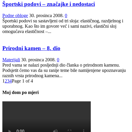
Športski podovi – značajke i nedostaci
Podne obloge
30. prosinca 2008.
0
Športski podovi su sastavljeni od tri sloja: elastičnog, razdjelnog i
uporabnog. Kao što im govore već i sami nazivi, elastični sloj
omogućava elastičnost –...
Prirodni kamen – 8. dio
Materijali
30. prosinca 2008.
0
Pred vama se nalazi posljednji dio članka o prirodnom kamenu.
Podsjetit ćemo vas da su ranije teme bile namijenjene upoznavanju
raznih vrsta prirodnog kamena...
1
2
3
4
Page 1 of 4
Moj dom po mjeri