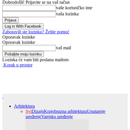
Dobrodošli! Prijavite se na vaš račun
vaše korisničko ime
vaša lozinka
Log in With Facebook
Zaboravili ste lozinku? Želite pomoć
Oporavak lozinke
Oporavak lozinke
vaš mail
Lozinka će vam biti poslana mailom
Korak u prostor
Arhitektura
Svi
Dizajn
Krajobrazna arhitektura
Unutarnje
uređenje
Vanjsko uređenje