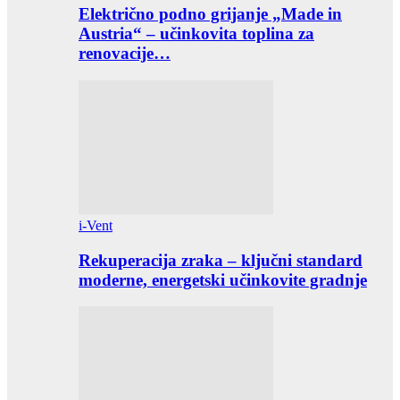
Električno podno grijanje „Made in
Austria“ – učinkovita toplina za
renovacije…
i-Vent
Rekuperacija zraka – ključni standard
moderne, energetski učinkovite gradnje