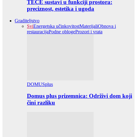
TECE sustavi u funkciji prostora:
preciznost, estetika i ugoda
Graditeljstvo
Svi
Energetska učinkovitost
Materijali
Obnova i
restauracija
Podne obloge
Prozori i vrata
DOMUSplus
Domus plus prizemnica: Održivi dom koji
čini razliku