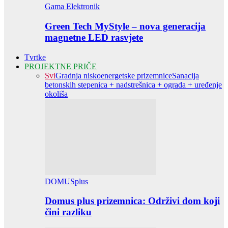
Gama Elektronik
Green Tech MyStyle – nova generacija
magnetne LED rasvjete
Tvrtke
PROJEKTNE PRIČE
Svi
Gradnja niskoenergetske prizemnice
Sanacija
betonskih stepenica + nadstrešnica + ograda + uređenje
okoliša
DOMUSplus
Domus plus prizemnica: Održivi dom koji
čini razliku