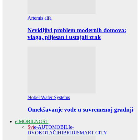
Artemis alfa
Nevidljivi problem modernih domova:
vlaga, plijesan i ustajali zrak
Nobel Water Systems
Omekšavanje vode u suvremenoj gradnji
e-MOBILNOST
Svi
e-AUTOMOBILI
e-
DVOKOTAČI
HIBRIDI
SMART CITY