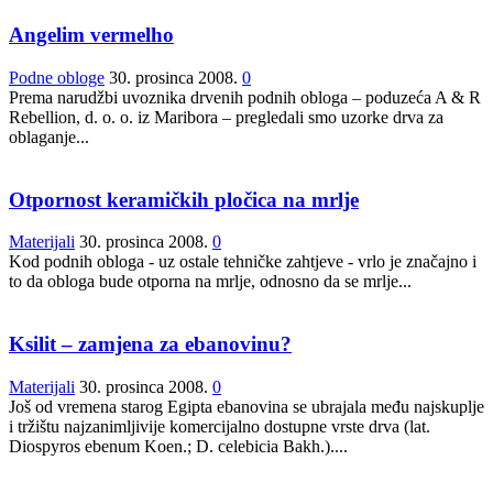
Angelim vermelho
Podne obloge
30. prosinca 2008.
0
Prema narudžbi uvoznika drvenih podnih obloga – poduzeća A & R
Rebellion, d. o. o. iz Maribora – pregledali smo uzorke drva za
oblaganje...
Otpornost keramičkih pločica na mrlje
Materijali
30. prosinca 2008.
0
Kod podnih obloga - uz ostale tehničke zahtjeve - vrlo je značajno i
to da obloga bude otporna na mrlje, odnosno da se mrlje...
Ksilit – zamjena za ebanovinu?
Materijali
30. prosinca 2008.
0
Još od vremena starog Egipta ebanovina se ubrajala među najskuplje
i tržištu najzanimljivije komercijalno dostupne vrste drva (lat.
Diospyros ebenum Koen.; D. celebicia Bakh.)....