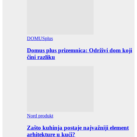
DOMUSplus
Domus plus prizemnica: Održivi dom koji
čini razliku
Nord produkt
Zašto kuhinja postaje najvažniji element
arhitekture u kući?