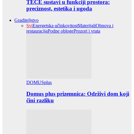
TECE sustavi u funkciji prostora:
preciznost, estetika i ugoda
Graditeljstvo
Svi
Energetska učinkovitost
Materijali
Obnova i
restauracija
Podne obloge
Prozori i vrata
DOMUSplus
Domus plus prizemnica: Održivi dom koji
čini razliku