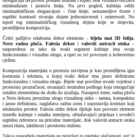
omogućuju da prostor postane intiman i topao, dok vizualno održava
minimalizam i jasnoću linija. Na prvi pogled, kuhinja odiše
minimalističkom elegancijom – čiste linije, nenametljive fronte i
suptilni kontrasti stvaraju dojam jednostavnosti i smirenosti. No
ispod tog minimalističkog vizualnog dojma krije se slojevita,
promišljena kompozicija.
Četiri pažljivo odabrana dekor elementa –
bijela mat 3D folija
,
Nero radna ploča
,
Falesia dekor
i
valoviti antracit otoka
–
raspoređena su tako da svaki segment kuhinje ima svoju
funkcionalnu i vizualnu ulogu, a opet su svi povezani u koherentnu
cjelinu.
Kompozicija materijala u prostoru razvijena je kao promišljena igra
kontrasta i tekstura, u kojoj svaki dekor ima jasno definiranu
funkcionalnu i vizualnu ulogu. Bijele mat površine uvode svjetlost i
prostornu prozračnost, stvarajući neutralnu podlogu koja omogućuje
ostalim elementima da dođu do izražaja. Nasuprot tome, radna ploča
u Nero dekoru preuzima ulogu vizualnog sidra – tamna, kompaktna
i jasno definirana, naglašava radnu zonu i uspostavlja kontrast koji
strukturira prostor. Falesia zidni dekor djeluje kao povezni element
između kuhinje i ostatka interijera, ublažavajući prijelaze i uvodeći
suptilnu referencu na prirodne materijale, dok valoviti antracit otoka
unosi ritam, taktilnost i prostornu dubinu.
Takva raspodjela materijala ne proizlazi iz estetske slučajnosti, već iz