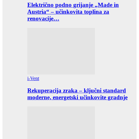
Električno podno grijanje „Made in
Austria“ – učinkovita toplina za
renovacije…
i-Vent
Rekuperacija zraka – ključni standard
moderne, energetski učinkovite gradnje