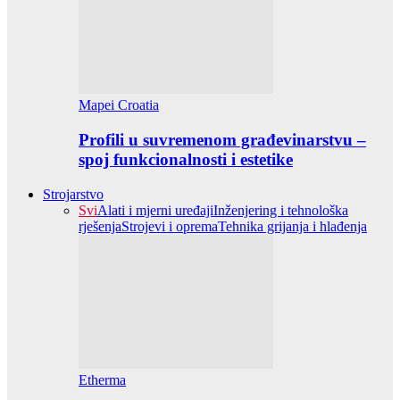
Mapei Croatia
Profili u suvremenom građevinarstvu –
spoj funkcionalnosti i estetike
Strojarstvo
Svi
Alati i mjerni uređaji
Inženjering i tehnološka
rješenja
Strojevi i oprema
Tehnika grijanja i hlađenja
Etherma