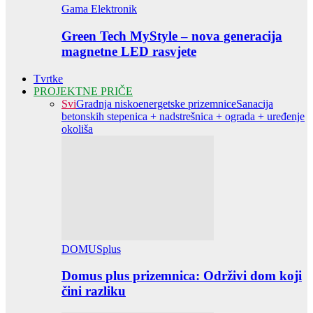
Gama Elektronik
Green Tech MyStyle – nova generacija
magnetne LED rasvjete
Tvrtke
PROJEKTNE PRIČE
Svi
Gradnja niskoenergetske prizemnice
Sanacija
betonskih stepenica + nadstrešnica + ograda + uređenje
okoliša
DOMUSplus
Domus plus prizemnica: Održivi dom koji
čini razliku