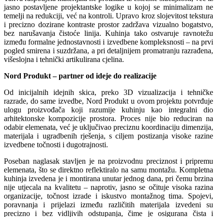
jasno postavljene projektantske logike u kojoj se minimalizam ne
temelji na redukciji, već na kontroli. Upravo kroz slojevitost tekstura
i precizno dozirane kontraste prostor zadržava vizualno bogatstvo,
bez narušavanja čistoće linija. Kuhinja tako ostvaruje ravnotežu
između formalne jednostavnosti i izvedbene kompleksnosti – na prvi
pogled smirena i suzdržana, a pri detaljnijem promatranju razrađena,
višeslojna i tehnički artikulirana cjelina.
Nord Produkt – partner od ideje do realizacije
Od inicijalnih idejnih skica, preko 3D vizualizacija i tehničke
razrade, do same izvedbe, Nord Produkt u ovom projektu potvrđuje
ulogu proizvođača koji razumije kuhinju kao integralni dio
arhitektonske kompozicije prostora. Proces nije bio reduciran na
odabir elemenata, već je uključivao preciznu koordinaciju dimenzija,
materijala i ugradbenih rješenja, s ciljem postizanja visoke razine
izvedbene točnosti i dugotrajnosti.
Poseban naglasak stavljen je na proizvodnu preciznost i pripremu
elemenata, što se direktno reflektiralo na samu montažu. Kompletna
kuhinja izvedena je i montirana unutar jednog dana, pri čemu brzina
nije utjecala na kvalitetu – naprotiv, jasno se očituje visoka razina
organizacije, točnost izrade i iskustvo montažnog tima. Spojevi,
poravnanja i prijelazi između različitih materijala izvedeni su
precizno i bez vidljivih odstupanja, čime je osigurana čista i