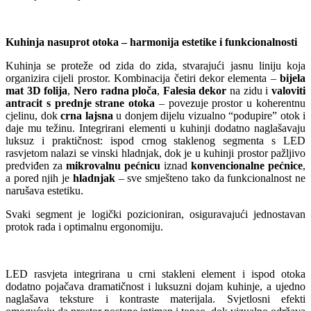
Kuhinja nasuprot otoka – harmonija estetike i funkcionalnosti
Kuhinja se proteže od zida do zida, stvarajući jasnu liniju koja
organizira cijeli prostor. Kombinacija četiri dekor elementa –
bijela
mat 3D folija
,
Nero radna ploča
,
Falesia dekor
na zidu i
valoviti
antracit s prednje strane otoka
– povezuje prostor u koherentnu
cjelinu, dok
crna lajsna
u donjem dijelu vizualno “podupire” otok i
daje mu težinu. Integrirani elementi u kuhinji dodatno naglašavaju
luksuz i praktičnost: ispod crnog staklenog segmenta s LED
rasvjetom nalazi se vinski hladnjak, dok je u kuhinji prostor pažljivo
predviđen za
mikrovalnu pećnicu
iznad
konvencionalne pećnice
,
a pored njih je
hladnjak
– sve smješteno tako da funkcionalnost ne
narušava estetiku.
Svaki segment je logički pozicioniran, osiguravajući jednostavan
protok rada i optimalnu ergonomiju.
LED rasvjeta integrirana u crni stakleni element i ispod otoka
dodatno pojačava dramatičnost i luksuzni dojam kuhinje, a ujedno
naglašava teksture i kontraste materijala. Svjetlosni efekti