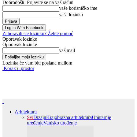
Dobrodošli! Prijavite se na vaš račun
vaše korisničko ime
vaša lozinka
Log in With Facebook
Zaboravili ste lozinku? Želite pomoć
Oporavak lozinke
Oporavak lozinke
vaš mail
Lozinka će vam biti poslana mailom
Korak u prostor
Arhitektura
Svi
Dizajn
Krajobrazna arhitektura
Unutarnje
uređenje
Vanjsko uređenje