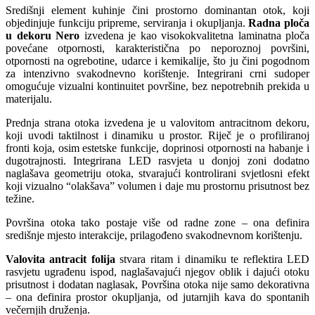
Središnji element kuhinje čini prostorno dominantan otok, koji
objedinjuje funkciju pripreme, serviranja i okupljanja.
Radna ploča
u dekoru Nero
izvedena je kao visokokvalitetna laminatna ploča
povećane otpornosti, karakteristična po neporoznoj površini,
otpornosti na ogrebotine, udarce i kemikalije, što ju čini pogodnom
za intenzivno svakodnevno korištenje. Integrirani crni sudoper
omogućuje vizualni kontinuitet površine, bez nepotrebnih prekida u
materijalu.
Prednja strana otoka izvedena je u valovitom antracitnom dekoru,
koji uvodi taktilnost i dinamiku u prostor. Riječ je o profiliranoj
fronti koja, osim estetske funkcije, doprinosi otpornosti na habanje i
dugotrajnosti. Integrirana LED rasvjeta u donjoj zoni dodatno
naglašava geometriju otoka, stvarajući kontrolirani svjetlosni efekt
koji vizualno “olakšava” volumen i daje mu prostornu prisutnost bez
težine.
Površina otoka tako postaje više od radne zone – ona definira
središnje mjesto interakcije, prilagođeno svakodnevnom korištenju.
Valovita antracit folija
stvara ritam i dinamiku te reflektira LED
rasvjetu ugrađenu ispod, naglašavajući njegov oblik i dajući otoku
prisutnost i dodatan naglasak, Površina otoka nije samo dekorativna
– ona definira prostor okupljanja, od jutarnjih kava do spontanih
večernjih druženja.