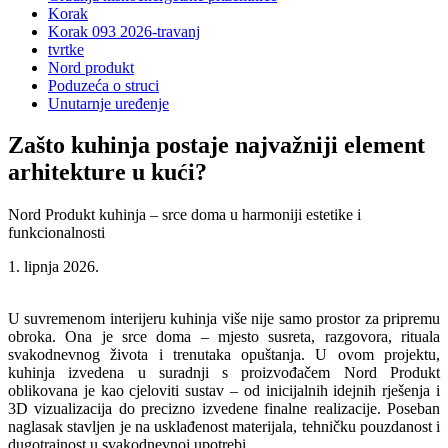
Korak
Korak 093 2026-travanj
tvrtke
Nord produkt
Poduzeća o struci
Unutarnje uređenje
Zašto kuhinja postaje najvažniji element
arhitekture u kući?
Nord Produkt kuhinja – srce doma u harmoniji estetike i
funkcionalnosti
1. lipnja 2026.
U suvremenom interijeru kuhinja više nije samo prostor za pripremu
obroka. Ona je srce doma – mjesto susreta, razgovora, rituala
svakodnevnog života i trenutaka opuštanja. U ovom projektu,
kuhinja izvedena u suradnji s proizvođačem Nord Produkt
oblikovana je kao cjeloviti sustav – od inicijalnih idejnih rješenja i
3D vizualizacija do precizno izvedene finalne realizacije. Poseban
naglasak stavljen je na usklađenost materijala, tehničku pouzdanost i
dugotrajnost u svakodnevnoj upotrebi.