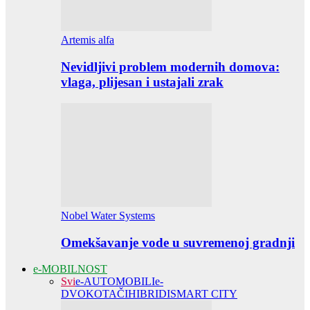
Artemis alfa
Nevidljivi problem modernih domova:
vlaga, plijesan i ustajali zrak
Nobel Water Systems
Omekšavanje vode u suvremenoj gradnji
e-MOBILNOST
Svi
e-AUTOMOBILI
e-
DVOKOTAČI
HIBRIDI
SMART CITY