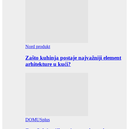
Nord produkt
Zašto kuhinja postaje najvažniji element
arhitekture u kući?
DOMUSplus