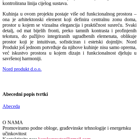
kontrolirana linija cijelog sustava.
Kuhinja u ovom projektu postaje više od funkcionalnog prostora –
ona je arhitektonski element koji definira centralnu zonu doma,
prostor u kojem se vizualna elegancija i praktičnost susreću. Svaki
detalj, od mat bijelih fronti, preko tamnih kontrasta i profinjenih
tekstura, do pažljivo integriranih ugradbenih elemenata, oblikuje
prostor koji je intuitivan, sofisticiran i estetski dojmljiv. Nord
Produkt još jednom potvrđuje da njihove kuhinje nisu samo oprema,
već iskustvo prostora u kojem dizajn i funkcionalnost djeluju u
savršenoj harmoniji.
Nord produkt d.o.o.
Abecedni popis tvrtki
Abeceda
O NAMA
Promoviramo podne obloge, građevinske tehnologije i energetsku
učinkovitost