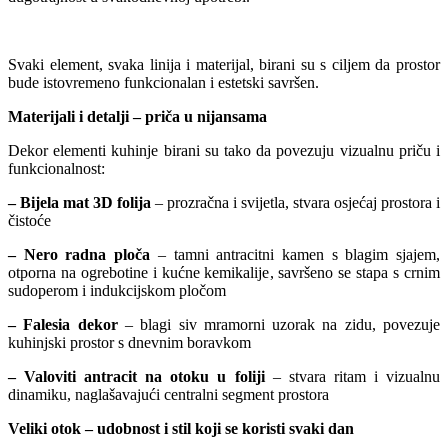
Svaki element, svaka linija i materijal, birani su s ciljem da prostor
bude istovremeno funkcionalan i estetski savršen.
Materijali i detalji – priča u nijansama
Dekor elementi kuhinje birani su tako da povezuju vizualnu priču i
funkcionalnost:
– Bijela mat 3D folija
– prozračna i svijetla, stvara osjećaj prostora i
čistoće
– Nero radna ploča
– tamni antracitni kamen s blagim sjajem,
otporna na ogrebotine i kućne kemikalije, savršeno se stapa s crnim
sudoperom i indukcijskom pločom
– Falesia dekor
– blagi siv mramorni uzorak na zidu, povezuje
kuhinjski prostor s dnevnim boravkom
– Valoviti antracit na otoku u foliji
– stvara ritam i vizualnu
dinamiku, naglašavajući centralni segment prostora
Veliki otok – udobnost i stil koji se koristi svaki dan