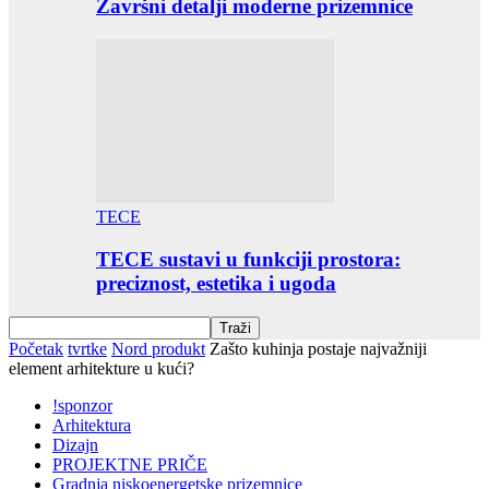
Završni detalji moderne prizemnice
TECE
TECE sustavi u funkciji prostora:
preciznost, estetika i ugoda
Početak
tvrtke
Nord produkt
Zašto kuhinja postaje najvažniji
element arhitekture u kući?
!sponzor
Arhitektura
Dizajn
PROJEKTNE PRIČE
Gradnja niskoenergetske prizemnice