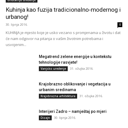
Kuhinja kao fuzija tradicionalno-modernog i
urbanog!
30. lipnja 2016.
0
KUHINJA je mjesto koje je usko vezano s promjenama u životu i dat
će nam odgovor na pitanja o vašim životnim potrebama i
usvojenim...
Megatrend zelene energije u kontekstu
tehnologije rasvjete!
31. ožujka 2016.
Vanjsko uređenje
Krajobrazno oblikovanje i vegetacija u
urbanim sredinama
31. ožujka 2016.
Krajobrazna arhitektura
Interijeri Zadro – namještaj po mjeri
30. lipnja 2016.
Dizajn