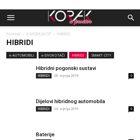
Početak
e-MOBILNOST
HIBRIDI
HIBRIDI
e-AUTOMOBILI
e-DVOKOTAČI
HIBRIDI
SMART CITY
Hibridni pogonski sustavi
28. srpnja 2019.
HIBRIDI
0
Dijelovi hibridnog automobila
24. srpnja 2019.
HIBRIDI
0
Baterije