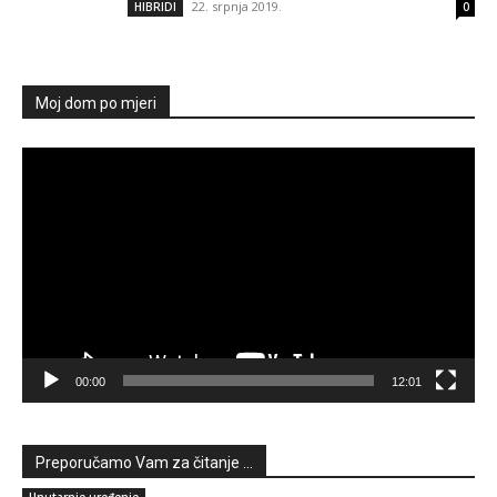
22. srpnja 2019.
HIBRIDI
0
Moj dom po mjeri
Reproduktor
videozapisa
00:00
12:01
Preporučamo Vam za čitanje ...
Unutarnje uređenje