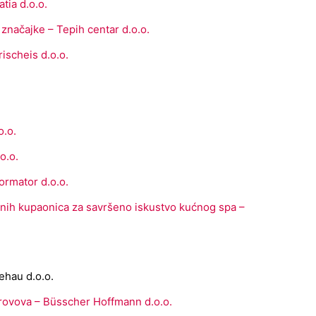
tia d.o.o.
načajke – Tepih centar d.o.o.
ischeis d.o.o.
o.o.
o.o.
ormator d.o.o.
ih kupaonica za savršeno iskustvo kućnog spa –
Rehau d.o.o.
rovova – Büsscher Hoffmann d.o.o.