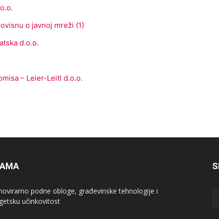
o.o.
ovisnu o javnoj mreži (1)
tska d.o.o.
misa – Leier-Leitl d.o.o.
NAMA
S
oviramo podne obloge, građevinske tehnologije i
getsku učinkovitost