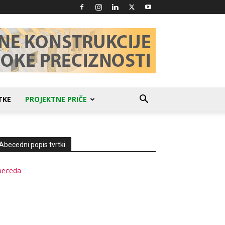
TKE
PROJEKTNE PRIČE
Abecedni popis tvrtki
beceda