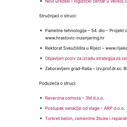
Novi uredski i logistički centar u Velikoj 
Stručnjaci o struci:
Pametne tehnologije – 54. dio – Projekt 
www.hrastovic-inzenjering.hr
Rektorat Sveučilišta u Rijeci – www.rijek
Objavljen poziv za izradu strategija za
Zaboravljeni grad-Raša – izv.prof.dr.sc. 
Poduzeća o struci:
Reverzna osmoza – 3M d.o.o.
Postupak sanacije od vlage – ARP d.o.o.
Torkret beton, cementne žbuke i reparat