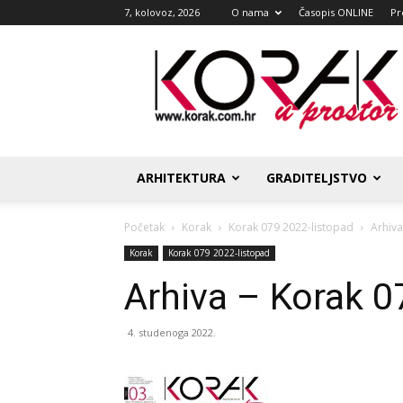
7, kolovoz, 2026
O nama
Časopis ONLINE
Pr
Korak
u
prostor
ARHITEKTURA
GRADITELJSTVO
Početak
Korak
Korak 079 2022-listopad
Arhiva
Korak
Korak 079 2022-listopad
Arhiva – Korak 0
4. studenoga 2022.