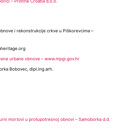
Gorici – Profine Croatia d.o.o.
obnove i rekonstrukcije crkve u Piškorevcima –
aheritage.org
 zelene urbane obnove – www.mpgi.gov.hr
Borka Bobovec, dipl.ing.arh.
urni mortovi u protupotresnoj obnovi – Samoborka d.d.