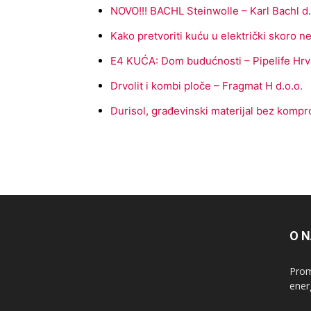
NOVO!!! BACHL Steinwolle – Karl Bachl d.
Kako pretvoriti kuću u električki skoro ne
E4 KUĆA: Dom budućnosti – Pipelife Hrva
Drvolit i kombi ploče – Fragmat H d.o.o.
Durisol, građevinski materijal bez kompro
O 
Prom
ener