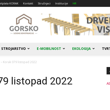
etplata KORAK
Kontakt
Stručnjaci
Institucije
HR
STROJARSTVO
E-MOBILNOST
EKOLOGIJA
TVR
 – Korak 079 listopad 2022
79 listopad 2022
A