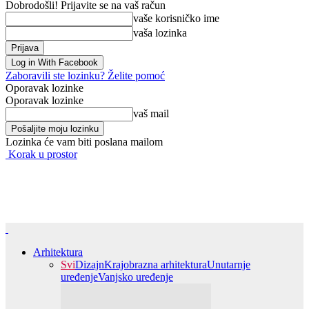
Dobrodošli! Prijavite se na vaš račun
vaše korisničko ime
vaša lozinka
Log in With Facebook
Zaboravili ste lozinku? Želite pomoć
Oporavak lozinke
Oporavak lozinke
vaš mail
Lozinka će vam biti poslana mailom
Korak u prostor
Arhitektura
Svi
Dizajn
Krajobrazna arhitektura
Unutarnje
uređenje
Vanjsko uređenje