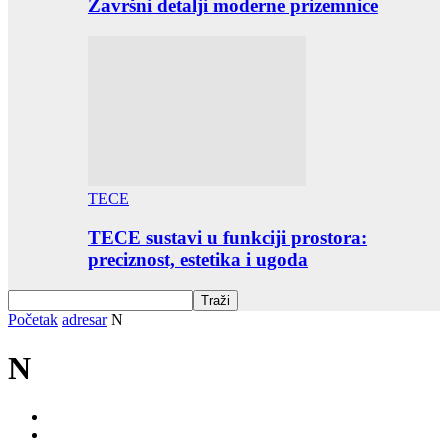
Završni detalji moderne prizemnice
TECE
TECE sustavi u funkciji prostora:
preciznost, estetika i ugoda
Početak
adresar
N
N
0-9
A