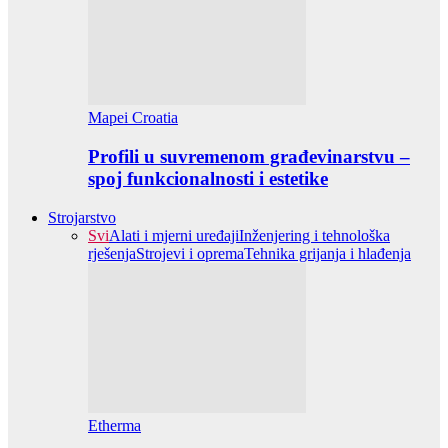
Mapei Croatia
Profili u suvremenom građevinarstvu –
spoj funkcionalnosti i estetike
Strojarstvo
Svi
Alati i mjerni uređaji
Inženjering i tehnološka
rješenja
Strojevi i oprema
Tehnika grijanja i hlađenja
Etherma