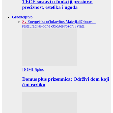
TECE sustavi u funkciji prostora:
preciznost, estetika i ugoda
Graditeljstvo
Svi
Energetska učinkovitost
Materijali
Obnova i
restauracija
Podne obloge
Prozori i vrata
DOMUSplus
Domus plus prizemnica: Održivi dom koji
čini razliku