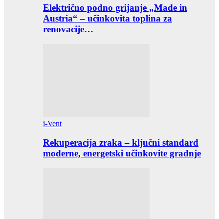
Električno podno grijanje „Made in
Austria“ – učinkovita toplina za
renovacije…
i-Vent
Rekuperacija zraka – ključni standard
moderne, energetski učinkovite gradnje