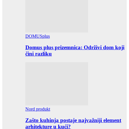
DOMUSplus
Domus plus prizemnica: Održivi dom koji
čini razliku
Nord produkt
Zašto kuhinja postaje najvažniji element
arhitekture u kući?