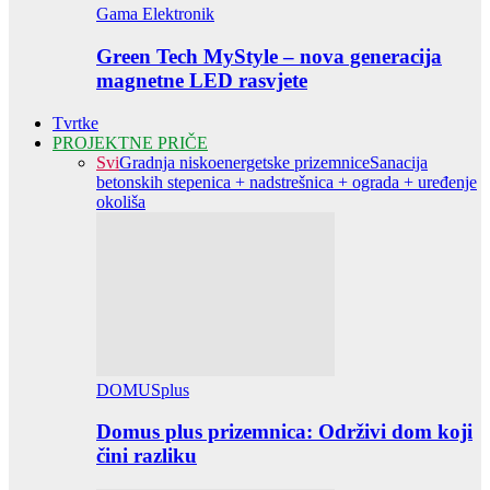
Gama Elektronik
Green Tech MyStyle – nova generacija
magnetne LED rasvjete
Tvrtke
PROJEKTNE PRIČE
Svi
Gradnja niskoenergetske prizemnice
Sanacija
betonskih stepenica + nadstrešnica + ograda + uređenje
okoliša
DOMUSplus
Domus plus prizemnica: Održivi dom koji
čini razliku