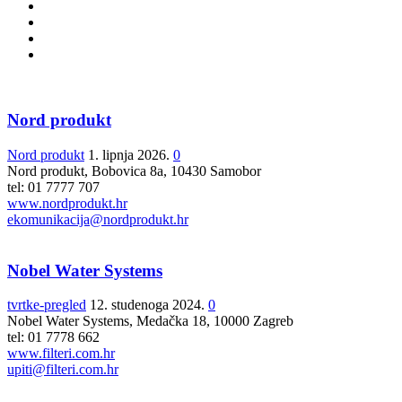
X
Y
Z
Ž
Nord produkt
Nord produkt
1. lipnja 2026.
0
Nord produkt, Bobovica 8a, 10430 Samobor
tel: 01 7777 707
www.nordprodukt.hr
ekomunikacija@nordprodukt.hr
Nobel Water Systems
tvrtke-pregled
12. studenoga 2024.
0
Nobel Water Systems, Medačka 18, 10000 Zagreb
tel: 01 7778 662
www.filteri.com.hr
upiti@filteri.com.hr