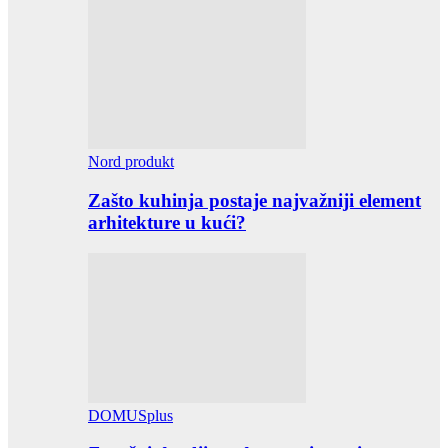
Nord produkt
Zašto kuhinja postaje najvažniji element
arhitekture u kući?
DOMUSplus