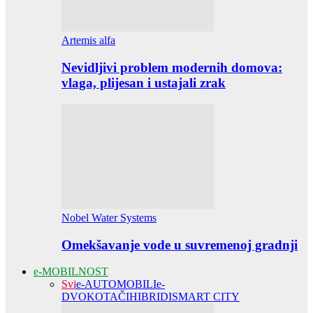
Artemis alfa
Nevidljivi problem modernih domova:
vlaga, plijesan i ustajali zrak
Nobel Water Systems
Omekšavanje vode u suvremenoj gradnji
e-MOBILNOST
Svi
e-AUTOMOBILI
e-
DVOKOTAČI
HIBRIDI
SMART CITY