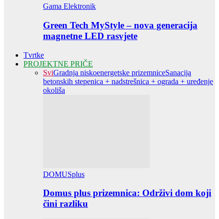
Gama Elektronik
Green Tech MyStyle – nova generacija
magnetne LED rasvjete
Tvrtke
PROJEKTNE PRIČE
Svi
Gradnja niskoenergetske prizemnice
Sanacija
betonskih stepenica + nadstrešnica + ograda + uređenje
okoliša
DOMUSplus
Domus plus prizemnica: Održivi dom koji
čini razliku