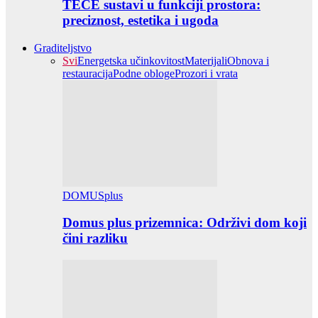
TECE sustavi u funkciji prostora:
preciznost, estetika i ugoda
Graditeljstvo
Svi
Energetska učinkovitost
Materijali
Obnova i
restauracija
Podne obloge
Prozori i vrata
DOMUSplus
Domus plus prizemnica: Održivi dom koji
čini razliku