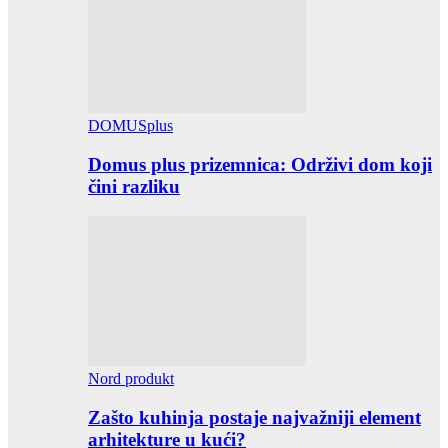
DOMUSplus
Domus plus prizemnica: Održivi dom koji
čini razliku
Nord produkt
Zašto kuhinja postaje najvažniji element
arhitekture u kući?