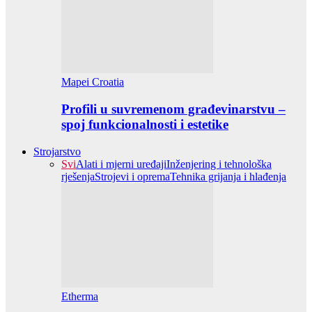
Mapei Croatia
Profili u suvremenom građevinarstvu –
spoj funkcionalnosti i estetike
Strojarstvo
Svi
Alati i mjerni uređaji
Inženjering i tehnološka
rješenja
Strojevi i oprema
Tehnika grijanja i hlađenja
Etherma