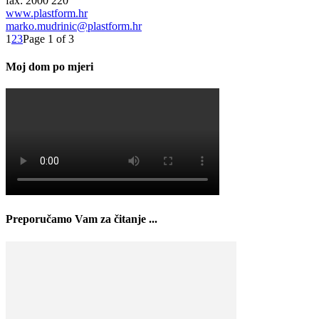
fax: 2000 220
www.plastform.hr
marko.mudrinic@plastform.hr
1
2
3
Page 1 of 3
Moj dom po mjeri
Preporučamo Vam za čitanje ...