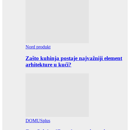
Nord produkt
Zašto kuhinja postaje najvažniji element
arhitekture u kući?
DOMUSplus