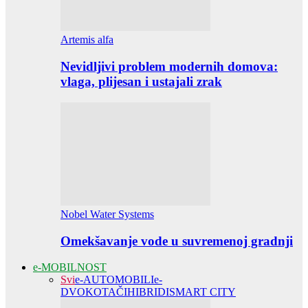
Artemis alfa
Nevidljivi problem modernih domova:
vlaga, plijesan i ustajali zrak
Nobel Water Systems
Omekšavanje vode u suvremenoj gradnji
e-MOBILNOST
Svi
e-AUTOMOBILI
e-
DVOKOTAČI
HIBRIDI
SMART CITY