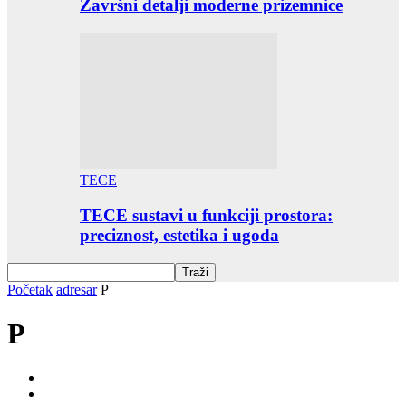
Završni detalji moderne prizemnice
TECE
TECE sustavi u funkciji prostora:
preciznost, estetika i ugoda
Početak
adresar
P
P
0-9
A