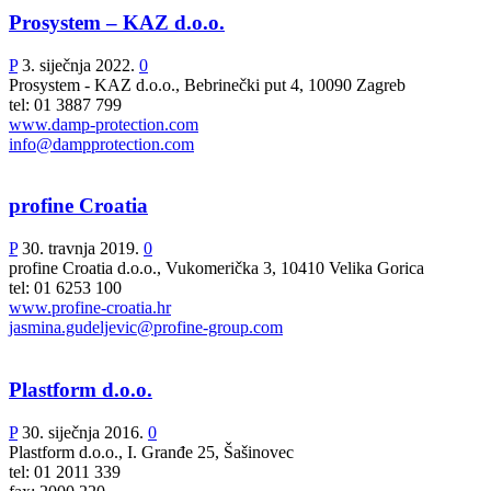
Prosystem – KAZ d.o.o.
P
3. siječnja 2022.
0
Prosystem - KAZ d.o.o., Bebrinečki put 4, 10090 Zagreb
tel: 01 3887 799
www.damp-protection.com
info@dampprotection.com
profine Croatia
P
30. travnja 2019.
0
profine Croatia d.o.o., Vukomerička 3, 10410 Velika Gorica
tel: 01 6253 100
www.profine-croatia.hr
jasmina.gudeljevic@profine-group.com
Plastform d.o.o.
P
30. siječnja 2016.
0
Plastform d.o.o., I. Granđe 25, Šašinovec
tel: 01 2011 339