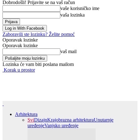
Dobrodošli! Prijavite se na vaš račun
vaše korisničko ime
vaša lozinka
Log in With Facebook
Zaboravili ste lozinku? Želite pomoć
Oporavak lozinke
Oporavak lozinke
vaš mail
Lozinka će vam biti poslana mailom
Korak u prostor
Arhitektura
Svi
Dizajn
Krajobrazna arhitektura
Unutarnje
uređenje
Vanjsko uređenje