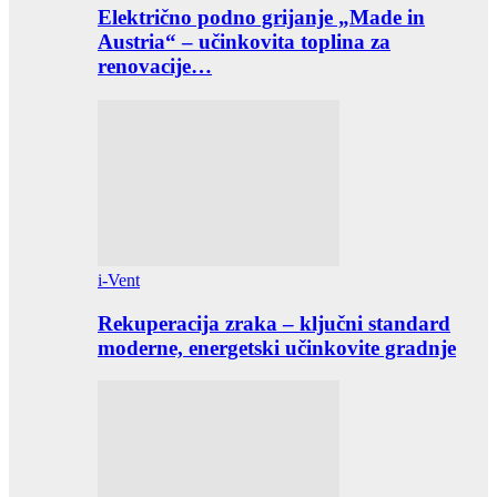
Električno podno grijanje „Made in
Austria“ – učinkovita toplina za
renovacije…
i-Vent
Rekuperacija zraka – ključni standard
moderne, energetski učinkovite gradnje