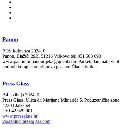
X
Y
Z
Ž
Panon
P
16. kolovoza 2024.
0
Panon, Blažići 29B, 51216 Viškovo tel: 051 503 690
www.panon.hr panonrijeka@gmail.com Parketi, laminati, vinil
podovi, kompletan pribor za postavu Članci tvrtke:
Press Glass
P
4. svibnja 2024.
0
Press Glass, Ulica dr. Marijana Mlinarića 5, Poduzetnička zona
42203 Jalžabet
tel: 042 629 001
www.pressglass.hr
varazdin@pressglass.com