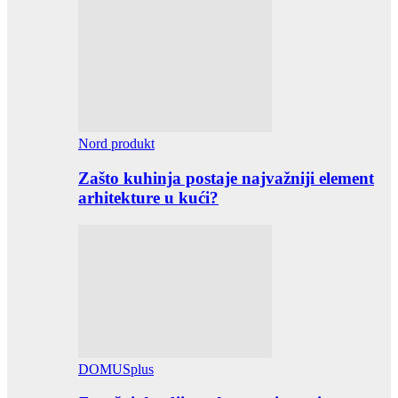
Nord produkt
Zašto kuhinja postaje najvažniji element
arhitekture u kući?
DOMUSplus