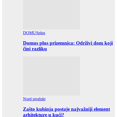
DOMUSplus
Domus plus prizemnica: Održivi dom koji
čini razliku
Nord produkt
Zašto kuhinja postaje najvažniji element
arhitekture u kući?