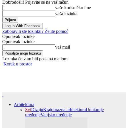
Dobrodošli! Prijavite se na vaš račun
vaše korisničko ime
vaša lozinka
Log in With Facebook
Zaboravili ste lozinku? Želite pomoć
Oporavak lozinke
Oporavak lozinke
vaš mail
Lozinka će vam biti poslana mailom
Korak u prostor
Arhitektura
Svi
Dizajn
Krajobrazna arhitektura
Unutarnje
uređenje
Vanjsko uređenje