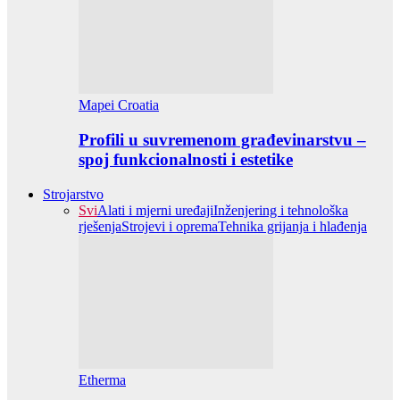
Mapei Croatia
Profili u suvremenom građevinarstvu –
spoj funkcionalnosti i estetike
Strojarstvo
Svi
Alati i mjerni uređaji
Inženjering i tehnološka
rješenja
Strojevi i oprema
Tehnika grijanja i hlađenja
Etherma