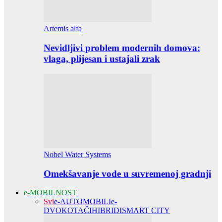
Artemis alfa
Nevidljivi problem modernih domova:
vlaga, plijesan i ustajali zrak
Nobel Water Systems
Omekšavanje vode u suvremenoj gradnji
e-MOBILNOST
Svi
e-AUTOMOBILI
e-
DVOKOTAČI
HIBRIDI
SMART CITY