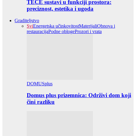
TECE sustavi u funkciji prostora:
preciznost, estetika i ugoda
Graditeljstvo
Svi
Energetska učinkovitost
Materijali
Obnova i
restauracija
Podne obloge
Prozori i vrata
DOMUSplus
Domus plus prizemnica: Održivi dom koji
čini razliku