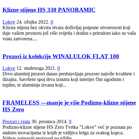
Klizne stijene HS 330 PANORAMIC
Lokve
24. ožujka 2022.
0
Klizna stijena bez okvira stvara doživljaj potpune otvorenosti koji
daje vašem prostoru još više svijetla i dodira s prirodom iako su vaša
vrata zatvorena....
Prozori iz kolekcije WINALULOK FLAT 100
Lokve
12. studenoga 2021.
0
Drvo aluminij prozori danas predstavljaju prozore najviše kvalitete i
dizajna. Savršeni spoj drva iznutra koji interijer čini ugodnim i
toplim, te aluminija izvana koji...
FRAMELESS —manje je više Podizno-klizne stijene
HS Zero
Prozori i vrata
30. prosinca 2014.
0
Podizno-klizne stijene HS Zero Tvrtka "Lokve" već je poznata po
stalnim inovacijama iz kojih je vidljiva briga za svakog kupca.
Njihov najnoviji proizvod na tržište...