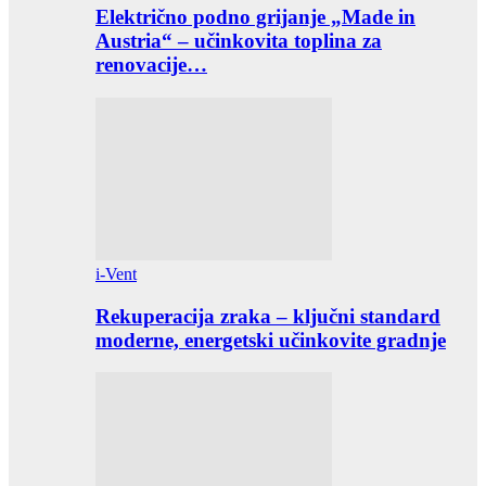
Električno podno grijanje „Made in
Austria“ – učinkovita toplina za
renovacije…
i-Vent
Rekuperacija zraka – ključni standard
moderne, energetski učinkovite gradnje