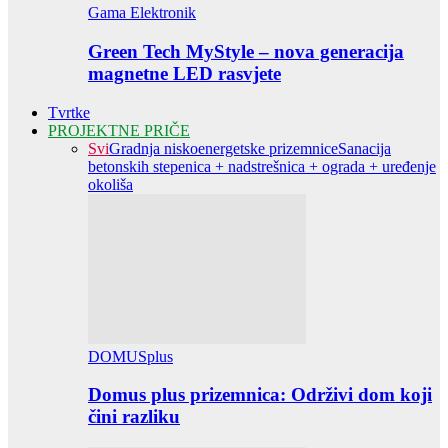
Gama Elektronik
Green Tech MyStyle – nova generacija
magnetne LED rasvjete
Tvrtke
PROJEKTNE PRIČE
Svi
Gradnja niskoenergetske prizemnice
Sanacija
betonskih stepenica + nadstrešnica + ograda + uređenje
okoliša
DOMUSplus
Domus plus prizemnica: Održivi dom koji
čini razliku