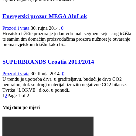
Energetski prozor MEGA AluLok
Prozori i vrata
30. rujna 2014.
0
Hrvatsko tržište prozora je jedan vrlo mali segment svjetskog tržišta
te samim tim domaćim proizvođačima prozora nužnost je otvaranje
prema svjetskom tržištu kako bi...
SUPERBRANDS Croatia 2013/2014
Prozori i vrata
30. lipnja 2014.
0
U trendu je upotreba drva u graditeljstvu, budući je drvo CO2
neutralno, dok su drugi materijali izrazito negativne CO2 bilanse.
Tvrtka "LOKVE" d.o.o. u ponudi...
1
2
Page 1 of 2
Moj dom po mjeri