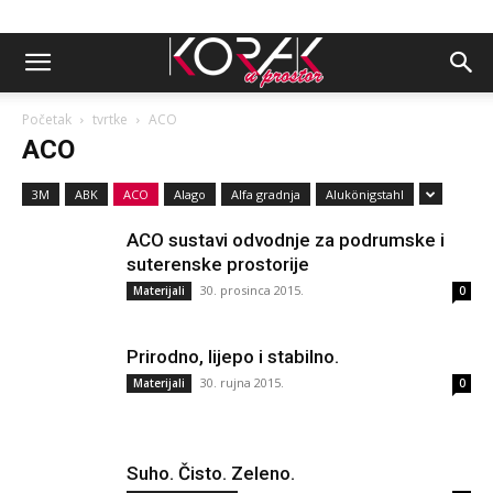
Početak
tvrtke
ACO
ACO
3M
ABK
ACO
Alago
Alfa gradnja
Alukönigstahl
ACO sustavi odvodnje za podrumske i
suterenske prostorije
30. prosinca 2015.
Materijali
0
Prirodno, lijepo i stabilno.
30. rujna 2015.
Materijali
0
Suho. Čisto. Zeleno.