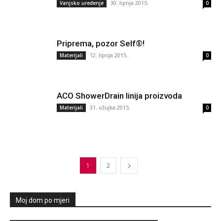
30. lipnja 2015.
Vanjsko uređenje
0
Priprema, pozor Self®!
12. lipnja 2015.
Materijali
0
ACO ShowerDrain linija proizvoda
31. ožujka 2015.
Materijali
0
1
2
Moj dom po mjeri