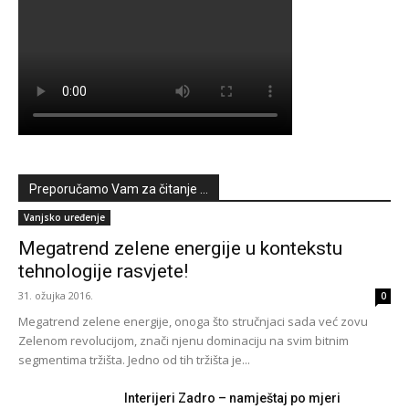
Preporučamo Vam za čitanje ...
Vanjsko uređenje
Megatrend zelene energije u kontekstu
tehnologije rasvjete!
31. ožujka 2016.
0
Megatrend zelene energije, onoga što stručnjaci sada već zovu
Zelenom revolucijom, znači njenu dominaciju na svim bitnim
segmentima tržišta. Jedno od tih tržišta je...
Interijeri Zadro – namještaj po mjeri