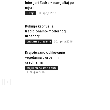
Interijeri Zadro – namještaj po
mjeri
30. lipnja 2016.
Dizajn
Kuhinja kao fuzija
tradicionalno-modernog i
urbanog!
30. lipnja 2016.
Unutarnje uređenje
Krajobrazno oblikovanje i
vegetacija u urbanim
sredinama
Krajobrazna arhitektura
31. ožujka 2016.