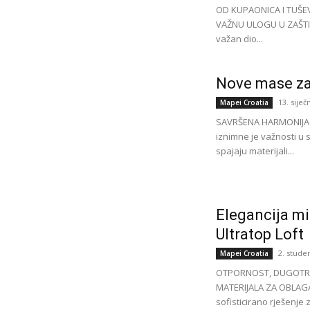
OD KUPAONICA I TUŠEV
VAŽNU ULOGU U ZAŠTIT
važan dio...
Nove mase za 
13. siječ
Mapei Croatia
SAVRŠENA HARMONIJA S
iznimne je važnosti u 
spajaju materijali...
Elegancija m
Ultratop Loft
2. stude
Mapei Croatia
OTPORNOST, DUGOTRA
MATERIJALA ZA OBLAGAN
sofisticirano rješenje 