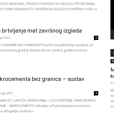
vi
A DO BALKONA, TERASA I PODIGNUTIH OBLOGA, PROFILI IMAJU
I, FUNKCIONALNOSTI I ZAVRŠNOM IZGLEDU POVRŠINA Profili su
brtvljenje mat završnog izgleda
nja 2026.
0
 KERAMIKOM I KAMENOM Pravilno projektiranje spojeva od
suvremenoj gradnji. Budući da se u jednoj građevini često
V
M
k
ikrocementa bez granica – sustav
31
Me
noga 2025.
0
sa
JNOST I LAKOĆA ODRŽAVANJA – UZ KORIŠTENJE SAMO JEDNOG
do
JE – MIKROCEMENTA. Ultratop Loft predstavlja svestrano i
od
za oblaganje podova i...