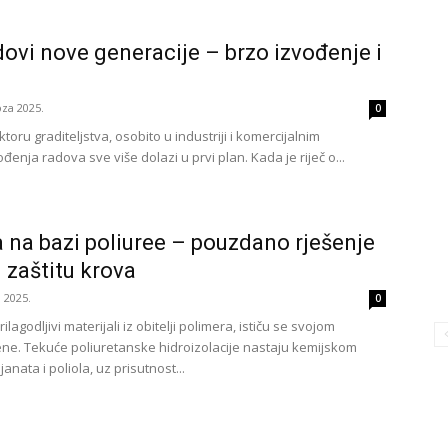
ovi nove generacije – brzo izvođenje i
oza 2025.
0
oru graditeljstva, osobito u industriji i komercijalnim
đenja radova sve više dolazi u prvi plan. Kada je riječ o...
a na bazi poliuree – pouzdano rješenje
 zaštitu krova
a 2025.
0
ilagodljivi materijali iz obitelji polimera, ističu se svojom
ne. Tekuće poliuretanske hidroizolacije nastaju kemijskom
anata i poliola, uz prisutnost...