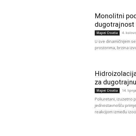
Monolitni pod
dugotrajnost
4. kolov
Mapei Croatia
U sve dinamičnijem sekt
prostorima, brzina izvo
Hidroizolacij
za dugotrajnu
14. lipnj
Mapei Croatia
Poliuretani, izuzetno pr
jednostavnošću primje
reakcijom između izocij