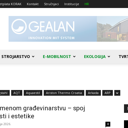
etplata KORAK
Kontakt
Stručnjaci
Institucije
HR
STROJARSTVO
E-MOBILNOST
EKOLOGIJA
TVR
stahl
AQT
Aquaestil
Ariston Thermo Croatia
Arkada
ARP
remenom građevinarstvu – spoj
ti i estetike
Re
ja 2026.
0