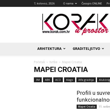
7, kolovoz, 2026
O nama
Časopis ONLINE
Pr
Korak
u
prostor
ARHITEKTURA
GRADITELJSTVO
Početak
tvrtke
Mapei Croatia
MAPEI CROATIA
3M
ABK
ACO
Alago
Alfa gradnja
Alukönig
Profili u suv
funkcionalnos
11. svibn
Mapei Croatia