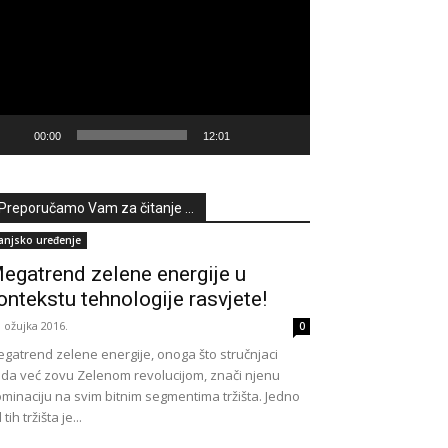
deozapisa
00:00
12:01
Preporučamo Vam za čitanje ...
anjsko uređenje
egatrend zelene energije u
ontekstu tehnologije rasvjete!
. ožujka 2016.
0
gatrend zelene energije, onoga što stručnjaci
da već zovu Zelenom revolucijom, znači njenu
minaciju na svim bitnim segmentima tržišta. Jedno
 tih tržišta je...