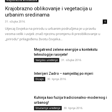
Krajobrazno oblikovanje i vegetacija u
urbanim sredinama
31. ožujka 2016.
0
Utjecaj čovjeka na prirodu u urbanim područjima je u pravilu
veoma velik i uvijek znači njezinu promjenu ili preoblikovanje u
„prirodu“ prilagođenu životu čovjeka...
Megatrend zelene energije u kontekstu
tehnologije rasvjete!
31. ožujka 2016.
Vanjsko uređenje
Interijeri Zadro – namještaj po mjeri
30. lipnja 2016.
Dizajn
Kuhinja kao fuzija tradicionalno-modernog i
urbanog!
30. lipnja 2016.
Unutarnje uređenje