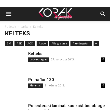
Početak
tvrtke
Kelteks
KELTEKS
3M
ABK
ACO
Alago
Alfa gradnja
Alukönigstahl
Kelteks
27. kolovoza 2013.
tvrtke-pregled
0
Primaflor 130
31. ožujka 2013.
Materijali
0
Poliesterski laminati kao zaštitne obloge