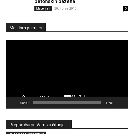
betonskih bazena
30. lipnja 2010.
Materijali
0
Moj dom po mjeri
Reproduktor
videozapisa
00:00
12:01
Preporučamo Vam za čitanje ...
Krajobrazna arhitektura