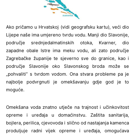
Ako pričamo u Hrvatskoj (vidi geografsku kartu), veći dio
Lijepe naše ima umjereno tvrdu vodu. Manji dio Slavonije,
područje srednjedalmatinskih otoka, Kvarner, dio
zapadne obale Istre ima meku vodu, ali zato područje
Zagrebačke županije te sjeverno sve do granice, kao i
područje Slavonije oko Slavonskog broda može se
„pohvaliti“ s tvrdom vodom. Ona stvara probleme pa je
najbolje podvrgnuti je omekšavanju gdje god je to
moguće.
Omekšana voda znatno utječe na trajnost i učinkovitost
opreme i uređaja u domaćinstvu. Zaštita sanitarija,
bojlera, perilica, cjevovoda i slično od nastajanja kamenca
produljuje radni vijek opreme i uređaja, omogućava