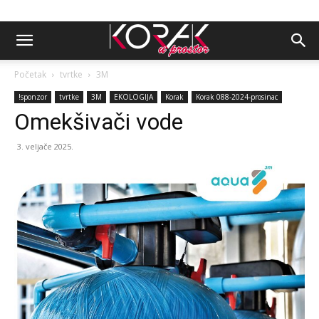
Početak
tvrtke
3M
!sponzor
tvrtke
3M
EKOLOGIJA
Korak
Korak 088-2024-prosinac
Omekšivači vode
3. veljače 2025.