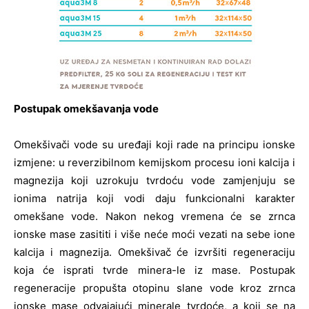
Postupak omekšavanja vode
Omekšivači vode su uređaji koji rade na principu ionske
izmjene: u reverzibilnom kemijskom procesu ioni kalcija i
magnezija koji uzrokuju tvrdoću vode zamjenjuju se
ionima natrija koji vodi daju funkcionalni karakter
omekšane vode. Nakon nekog vremena će se zrnca
ionske mase zasititi i više neće moći vezati na sebe ione
kalcija i magnezija. Omekšivač će izvršiti regeneraciju
koja će isprati tvrde minera-le iz mase. Postupak
regeneracije propušta otopinu slane vode kroz zrnca
ionske mase odvajajući minerale tvrdoće, a koji se na