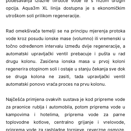
podešavanja izlazne tvrdoće vode te s nizom drugih
opcija. Aqua3m XL linija dostupna je s ekonomičkim
utroškom soli prilikom regeneracije.
Rad omekšivača temelji se na principu mjerenja protoka
vode kroz posudu ionske mase (volumno) ili vremenski u
točno određenom intervalu između dvije regeneracije, a
automatski upravljački ventil prebacuje i pušta u rad
drugu kolonu. Zasićena ionska masa u prvoj koloni
regenerira otopinom soli i ostaje u stanju čekanja sve dok
se druga kolona ne zasiti, tada upravljački ventil
automatski ponovo vraća proces na prvu kolonu.
Najčešća primjena ovakvih sustava je kod pripreme vode
za praonice rublja i automobila, potom priprema vode u
kampovima i hotelima, priprema vode za parne
toplovodne kotlove, centralno grijanje i vrelovode,
priprema vode za rashladne tornjeve, reverzne osmoze,