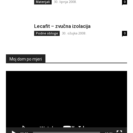
30. lipnja 2008.
Materijali
0
Lecafit – zvučna izolacija
30. ožujka 2008.
Podne obloge
0
Moj dom po mjeri
Reproduktor
videozapisa