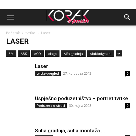
Početak
tvrtke
Laser
LASER
3M
ABK
ACO
Alago
Alfa gradnja
Alukönigstahl
Laser
27. kolovoza 2013.
tvrtke-pregled
0
Uspješno poduzetništvo – portret tvrtke
30. rujna 2008.
Poduzeća o struci
0
Suha gradnja, suha montaža …