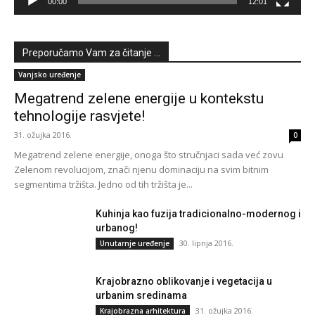
00:00
12:01
Preporučamo Vam za čitanje ...
Vanjsko uređenje
Megatrend zelene energije u kontekstu
tehnologije rasvjete!
31. ožujka 2016.
0
Megatrend zelene energije, onoga što stručnjaci sada već zovu
Zelenom revolucijom, znači njenu dominaciju na svim bitnim
segmentima tržišta. Jedno od tih tržišta je...
Kuhinja kao fuzija tradicionalno-modernog i
urbanog!
30. lipnja 2016.
Unutarnje uređenje
Krajobrazno oblikovanje i vegetacija u
urbanim sredinama
31. ožujka 2016.
Krajobrazna arhitektura