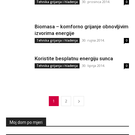
30. prosinca 2014.
Tehnika grijanja i hlađenja
0
Biomasa – komforno grijanje obnovljivim
izvorima energije
30. rujna 2014.
Tehnika grijanja i hlađenja
0
Koristite besplatnu energiju sunca
30. lipnja 2014.
Tehnika grijanja i hlađenja
0
1
2
Moj dom po mjeri