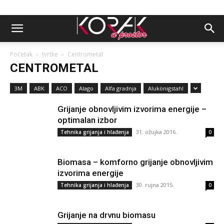
Početak
tvrtke
Centrometal
CENTROMETAL
3M
ABK
ACO
Alago
Alfa gradnja
Alukönigstahl
Grijanje obnovljivim izvorima energije –
optimalan izbor
31. ožujka 2016.
Tehnika grijanja i hlađenja
0
Biomasa – komforno grijanje obnovljivim
izvorima energije
30. rujna 2015.
Tehnika grijanja i hlađenja
0
Grijanje na drvnu biomasu