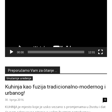
Reproduktor
videozapisa
00:00
12:01
Preporučamo Vam za čitanje ...
Unutarnje uređenje
Kuhinja kao fuzija tradicionalno-modernog i
urbanog!
30. lipnja 2016.
0
KUHINJA je mjesto koje je usko vezano s promjenama u životu i dat
će nam odgovor na pitanja o vašim životnim potrebama i