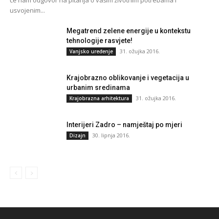
usvojenim...
Megatrend zelene energije u kontekstu
tehnologije rasvjete!
31. ožujka 2016.
Vanjsko uređenje
Krajobrazno oblikovanje i vegetacija u
urbanim sredinama
31. ožujka 2016.
Krajobrazna arhitektura
Interijeri Zadro – namještaj po mjeri
30. lipnja 2016.
Dizajn