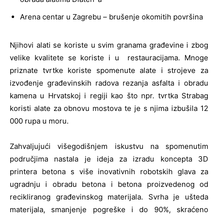
Arena centar u Zagrebu – brušenje okomitih površina
Njihovi alati se koriste u svim granama građevine i zbog
velike kvalitete se koriste i u restauracijama. Mnoge
priznate tvrtke koriste spomenute alate i strojeve za
izvođenje građevinskih radova rezanja asfalta i obradu
kamena u Hrvatskoj i regiji kao što npr. tvrtka Strabag
koristi alate za obnovu mostova te je s njima izbušila 12
000 rupa u moru.
Zahvaljujući višegodišnjem iskustvu na spomenutim
područjima nastala je ideja za izradu koncepta 3D
printera betona s više inovativnih robotskih glava za
ugradnju i obradu betona i betona proizvedenog od
recikliranog građevinskog materijala. Svrha je ušteda
materijala, smanjenje pogreške i do 90%, skraćeno