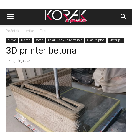
Početak
tvrtke
Diateh
tvrtke
Diateh
Korak
Korak 072 2020-prosinac
Graditeljstvo
Materijali
3D printer betona
18. siječnja 2021.