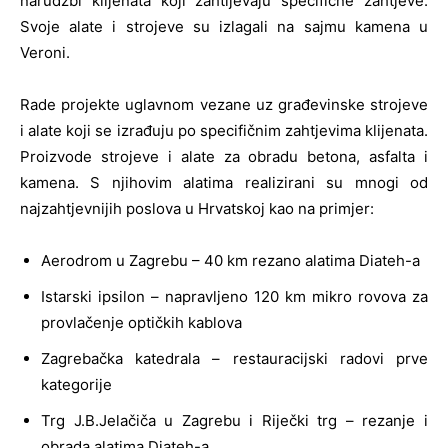
narudžbi klijenata koji zahtijevaju specifične zahtjeve.
Svoje alate i strojeve su izlagali na sajmu kamena u
Veroni.
Rade projekte uglavnom vezane uz građevinske strojeve
i alate koji se izrađuju po specifičnim zahtjevima klijenata.
Proizvode strojeve i alate za obradu betona, asfalta i
kamena. S njihovim alatima realizirani su mnogi od
najzahtjevnijih poslova u Hrvatskoj kao na primjer:
Aerodrom u Zagrebu – 40 km rezano alatima Diateh-a
Istarski ipsilon – napravljeno 120 km mikro rovova za
provlačenje optičkih kablova
Zagrebačka katedrala – restauracijski radovi prve
kategorije
Trg J.B.Jelačiča u Zagrebu i Riječki trg – rezanje i
obrada alatima Diateh-a