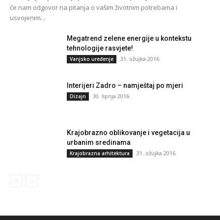
će nam odgovor na pitanja o vašim životnim potrebama i
usvojenim...
Megatrend zelene energije u kontekstu
tehnologije rasvjete!
31. ožujka 2016.
Vanjsko uređenje
Interijeri Zadro – namještaj po mjeri
30. lipnja 2016.
Dizajn
Krajobrazno oblikovanje i vegetacija u
urbanim sredinama
31. ožujka 2016.
Krajobrazna arhitektura