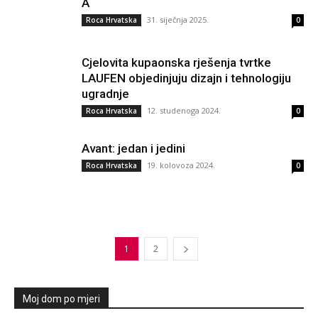
A
31. siječnja 2025.
Roca Hrvatska
0
Cjelovita kupaonska rješenja tvrtke
LAUFEN objedinjuju dizajn i tehnologiju
ugradnje
12. studenoga 2024.
Roca Hrvatska
0
Avant: jedan i jedini
19. kolovoza 2024.
Roca Hrvatska
0
1
2
Moj dom po mjeri