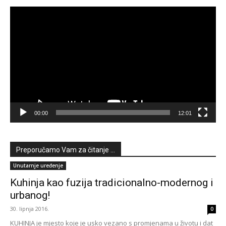
Reproduktor
videozapisa
00:00
12:01
Preporučamo Vam za čitanje ...
Unutarnje uređenje
Kuhinja kao fuzija tradicionalno-modernog i
urbanog!
30. lipnja 2016.
0
KUHINJA je mjesto koje je usko vezano s promjenama u životu i dat