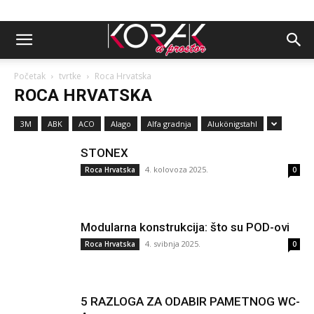
Početak
tvrtke
Roca Hrvatska
ROCA HRVATSKA
3M
ABK
ACO
Alago
Alfa gradnja
Alukönigstahl
STONEX
4. kolovoza 2025.
Roca Hrvatska
0
Modularna konstrukcija: što su POD-ovi
4. svibnja 2025.
Roca Hrvatska
0
5 RAZLOGA ZA ODABIR PAMETNOG WC-