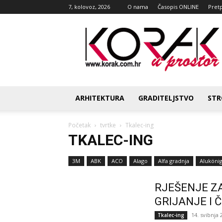
7, kolovoz, 2026
O nama
Časopis ONLINE
Pret
Korak
u
prostor
ARHITEKTURA
GRADITELJSTVO
STR
Početak
tvrtke
Tkalec-ing
TKALEC-ING
3M
ABK
ACO
Alago
Alfa gradnja
Alukönig
RJEŠENJE ZA
GRIJANJE I 
14. svibnja 
Tkalec-ing