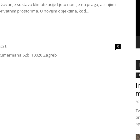
vi
žavanje sustava klimatizacije Ljeto nam je na pragu, a s njim i
privatnim prostorima. U novijim objektima, kod...
2021.
0
a Cimermana 62b, 10020 Zagreb
D
I
m
30
Tv
pr
sp