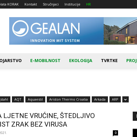
plata KORAK
Kontakt
Stručnjaci
Institucije
HR
OJARSTVO
E-MOBILNOST
EKOLOGIJA
TVRTKE
PROJ
stahl
AQT
Aquaestil
Ariston Thermo Croatia
Arkada
ARP
 LJETNE VRUĆINE, ŠTEDLJIVO
ČIST ZRAK BEZ VIRUSA
Re
2021.
0