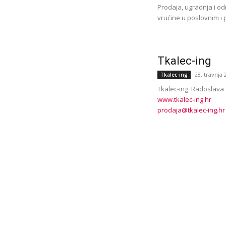
Prodaja, ugradnja i odr
vrućine u poslovnim i 
Tkalec-ing
28. travnja 
Tkalec-ing
Tkalec-ing, Radoslav
www.tkalec-ing.hr
prodaja@tkalec-ing.hr