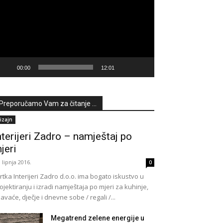
deozapisa
00:00
12:01
Preporučamo Vam za čitanje ...
izajn
nterijeri Zadro – namještaj po
jeri
. lipnja 2016.
0
rtka Interijeri Zadro d.o.o. ima bogato iskustvo u
ojektiranju i izradi namještaja po mjeri za kuhinje,
avaće, dječje i dnevne sobe / regali /...
Megatrend zelene energije u