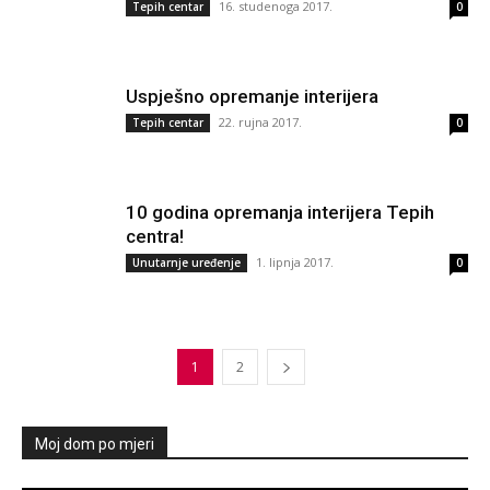
16. studenoga 2017.
Tepih centar
0
Uspješno opremanje interijera
22. rujna 2017.
Tepih centar
0
10 godina opremanja interijera Tepih
centra!
1. lipnja 2017.
Unutarnje uređenje
0
1
2
Moj dom po mjeri