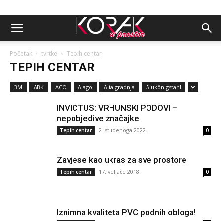
Početak
tvrtke
Tepih centar
TEPIH CENTAR
3M
ABK
ACO
Alago
Alfa gradnja
Alukönigstahl
INVICTUS: VRHUNSKI PODOVI –
nepobjedive značajke
2. studenoga 2022.
Tepih centar
0
Zavjese kao ukras za sve prostore
17. veljače 2018.
Tepih centar
0
Iznimna kvaliteta PVC podnih obloga!