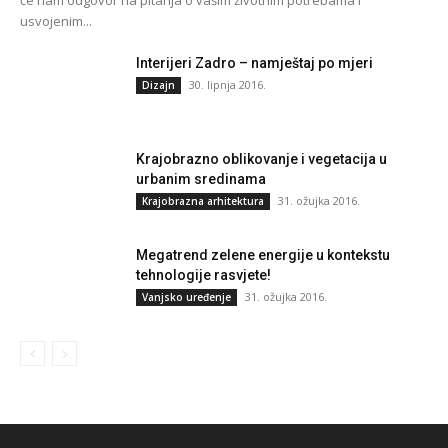
usvojenim...
Interijeri Zadro – namještaj po mjeri
30. lipnja 2016.
Dizajn
Krajobrazno oblikovanje i vegetacija u
urbanim sredinama
31. ožujka 2016.
Krajobrazna arhitektura
Megatrend zelene energije u kontekstu
tehnologije rasvjete!
31. ožujka 2016.
Vanjsko uređenje