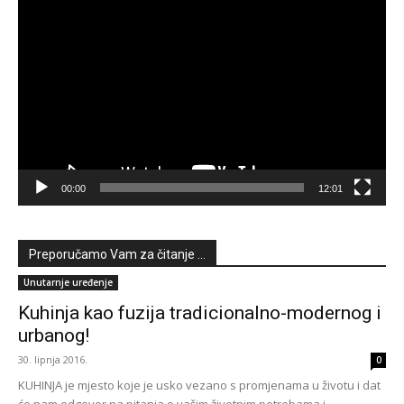
Reproduktor
videozapisa
00:00
12:01
Preporučamo Vam za čitanje ...
Unutarnje uređenje
Kuhinja kao fuzija tradicionalno-modernog i
urbanog!
30. lipnja 2016.
0
KUHINJA je mjesto koje je usko vezano s promjenama u životu i dat
će nam odgovor na pitanja o vašim životnim potrebama i