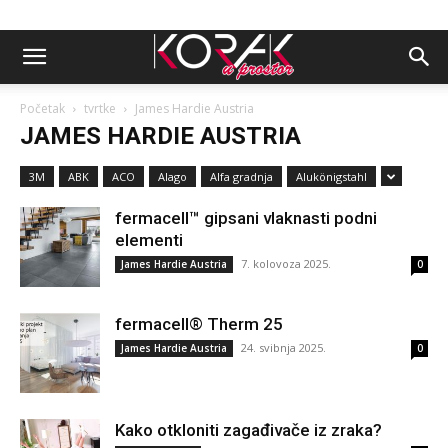
Početak
tvrtke
James Hardie Austria
JAMES HARDIE AUSTRIA
3M
ABK
ACO
Alago
Alfa gradnja
Alukönigstahl
fermacell™ gipsani vlaknasti podni
elementi
7. kolovoza 2025.
James Hardie Austria
0
fermacell® Therm 25
24. svibnja 2025.
James Hardie Austria
0
Kako otkloniti zagađivače iz zraka?