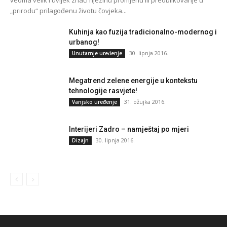
„prirodu“ prilagođenu životu čovjeka...
Kuhinja kao fuzija tradicionalno-modernog i
urbanog!
30. lipnja 2016.
Unutarnje uređenje
Megatrend zelene energije u kontekstu
tehnologije rasvjete!
31. ožujka 2016.
Vanjsko uređenje
Interijeri Zadro – namještaj po mjeri
30. lipnja 2016.
Dizajn