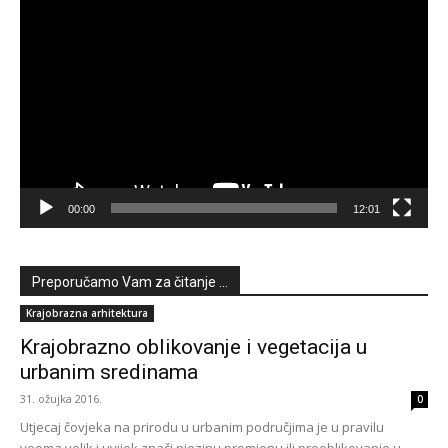
Reproduktor
videozapisa
00:00
12:01
Preporučamo Vam za čitanje ...
Krajobrazna arhitektura
Krajobrazno oblikovanje i vegetacija u
urbanim sredinama
31. ožujka 2016.
0
Utjecaj čovjeka na prirodu u urbanim područjima je u pravilu
veoma velik i uvijek znači njezinu promjenu ili preoblikovanje u