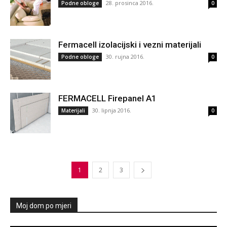
28. prosinca 2016.
Podne obloge
0
Fermacell izolacijski i vezni materijali
30. rujna 2016.
Podne obloge
0
FERMACELL Firepanel A1
30. lipnja 2016.
Materijali
0
1
2
3
Moj dom po mjeri