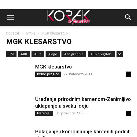
Početak
tvrtke
MGK klesarstvo
MGK KLESARSTVO
3M
ABK
ACO
Alago
Alfa gradnja
Alukönigstahl
MGK klesarstvo
27. kolovoza 2013.
tvrtke-pregled
0
Uređenje prirodnim kamenom-Zanimljivo
uklapanje u svaku ideju
30. prosinca 2009.
Materijali
0
Polaganje i kombiniranje kamenih podnih