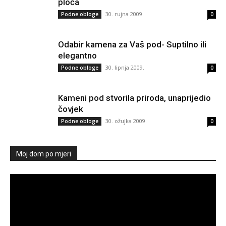
ploča
30. rujna 2009.
Podne obloge
0
Odabir kamena za Vaš pod- Suptilno ili
elegantno
30. lipnja 2009.
Podne obloge
0
Kameni pod stvorila priroda, unaprijedio
čovjek
30. ožujka 2009.
Podne obloge
0
Moj dom po mjeri
Reproduktor
videozapisa