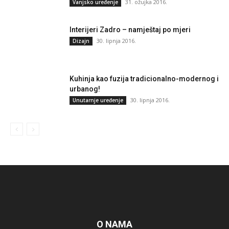
31. ožujka 2016.
Vanjsko uređenje
Interijeri Zadro – namještaj po mjeri
30. lipnja 2016.
Dizajn
Kuhinja kao fuzija tradicionalno-modernog i
urbanog!
30. lipnja 2016.
Unutarnje uređenje
O NAMA