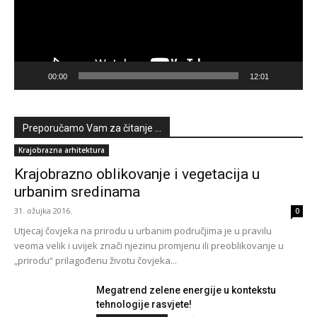
00:00
12:01
Preporučamo Vam za čitanje ...
Krajobrazna arhitektura
Krajobrazno oblikovanje i vegetacija u
urbanim sredinama
31. ožujka 2016.
0
Utjecaj čovjeka na prirodu u urbanim područjima je u pravilu
veoma velik i uvijek znači njezinu promjenu ili preoblikovanje u
„prirodu“ prilagođenu životu čovjeka...
Megatrend zelene energije u kontekstu
tehnologije rasvjete!