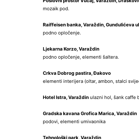
Poslovni prostor Vučaj, Varaždin, Draškovi
mozaik pod.
Raiffeisen banka, Varaždin, Gundulićeva u
podno opločenje.
Ljekarna Korzo, Varaždin
podno opločenje, elementi šaltera.
Crkva Dobrog pastira, Đakovo
elementi interijera (oltar, ambon, stalci svij
Hotel Istra, Varaždin
ulazni hol, šank caffe 
Gradska kavana Grofica Marica, Varaždin
podovi, elementi umivaonika
Tehnološki park, Varaždin