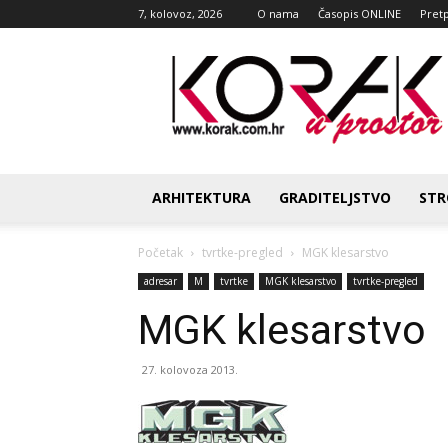
7, kolovoz, 2026
O nama
Časopis ONLINE
Pret
Korak
u
prostor
ARHITEKTURA
GRADITELJSTVO
STR
Početak
tvrtke-pregled
MGK klesarstvo
adresar
M
tvrtke
MGK klesarstvo
tvrtke-pregled
MGK klesarstvo
27. kolovoza 2013.