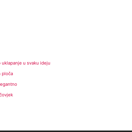
uklapanje u svaku ideju
 ploča
elegantno
 čovjek