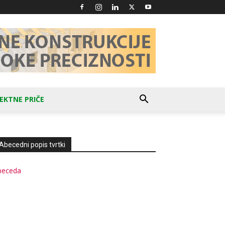
EKTNE PRIČE
Abecedni popis tvrtki
beceda