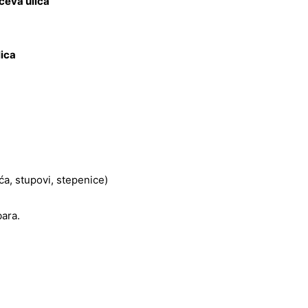
ćeva ulica
lica
eća, stupovi, stepenice)
bara.