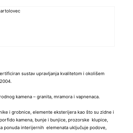
Bartolovec
rtificiran sustav upravljanja kvalitetom i okolišem
:2004.
irodnog kamena – granita, mramora i vapnenaca.
e i grobnice, elemente eksterijera kao što su zidne i
porfido kamena, bunje i bunjice, prozorske klupice,
ka ponuda interijernih elemenata uključuje podove,