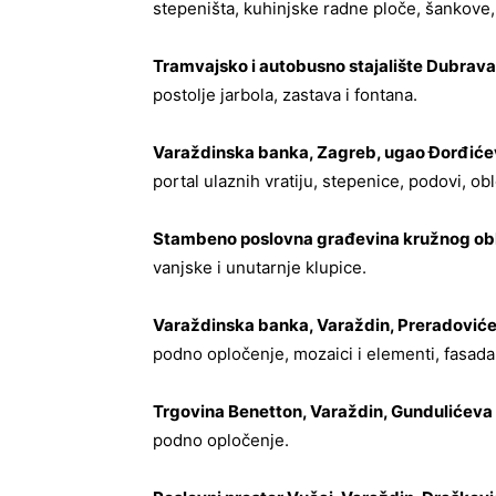
stepeništa, kuhinjske radne ploče, šankove
Tramvajsko i autobusno stajalište Dubrav
postolje jarbola, zastava i fontana.
Varaždinska banka, Zagreb, ugao Đorđićev
portal ulaznih vratiju, stepenice, podovi, o
Stambeno poslovna građevina kružnog obl
vanjske i unutarnje klupice.
Varaždinska banka, Varaždin, Preradoviće
podno opločenje, mozaici i elementi, fasada 
Trgovina Benetton, Varaždin, Gundulićeva 
podno opločenje.