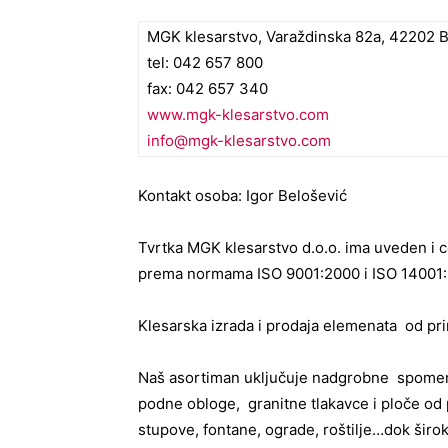
MGK klesarstvo, Varaždinska 82a, 42202 
tel: 042 657 800
fax: 042 657 340
www.mgk-klesarstvo.com
info@mgk-klesarstvo.com
Kontakt osoba: Igor Belošević
Tvrtka MGK klesarstvo d.o.o. ima uveden i ce
prema normama ISO 9001:2000 i ISO 14001
Klesarska izrada i prodaja elemenata od pr
Naš asortiman uključuje nadgrobne spomenik
podne obloge, granitne tlakavce i ploče od 
stupove, fontane, ograde, roštilje…dok širo