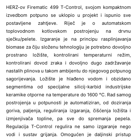
HERZ-ov Firematic 499 T-Control, svojom kompaktnom
izvedbom potpuno se uklopio u projekt i ispunio sve
postavljene zahtjeve. Riječ je o automatskom
toplovodnom kotlovskom postrojenju na drvnu
sječku/pelete. Izgaranje je na principu rasplinjavanja
biomase za čiju složenu tehnologiju je potrebno dovoljno
prostrano ložište, kontrolirani temperaturni režim,
kontrolirani dovod zraka i dovoljno dugo zadržavanje
nastalih plinova u takom ambijentu do njegovog potpunog
sagorijevanja. Ložište je hlađeno vodom i obzidano
segmentima od specijalne silicij-karbid industrijske
keramike otporne na temperature do 1600 °C. Rad samog
postrojenja u potpunosti je automatiziran, od doziranja
goriva, paljenja, reguliranja izgaranja, čišćenja ložišta i
izmjenjivača topline, pa sve do spremanja pepela.
Regulacija T-Control regulira ne samo izgaranje nego
vodi i sustav grijanja. Omogućen je daljinski pristup