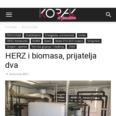
Početak
EKOLOGIJA
EKOLOGIJA
Graditeljstvo
Energetska učinkovitost
tvrtke
HERZ Armaturen
KLIMA
Korak
Korak 074 2021-srpanj
Strojarstvo
Strojevi i oprema
Tehnika grijanja i hlađenja
ZRAK
HERZ i biomasa, prijatelja
dva
9. kolovoza 2021.