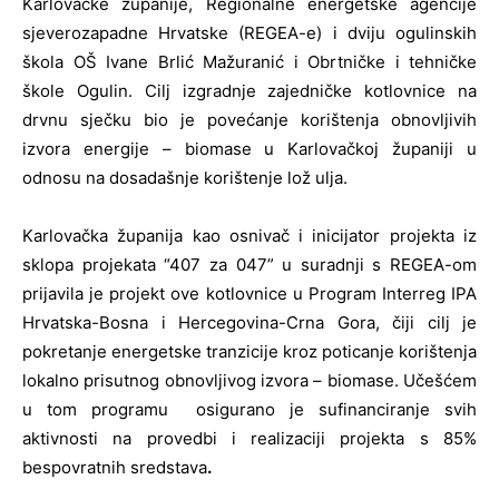
Karlovačke županije, Regionalne energetske agencije
sjeverozapadne Hrvatske (REGEA-e) i dviju ogulinskih
škola OŠ Ivane Brlić Mažuranić i Obrtničke i tehničke
škole Ogulin. Cilj izgradnje zajedničke kotlovnice na
drvnu sječku bio je povećanje korištenja obnovljivih
izvora energije – biomase u Karlovačkoj županiji u
odnosu na dosadašnje korištenje lož ulja.
Karlovačka županija kao osnivač i inicijator projekta iz
sklopa projekata “407 za 047” u suradnji s REGEA-om
prijavila je projekt ove kotlovnice u Program Interreg IPA
Hrvatska-Bosna i Hercegovina-Crna Gora, čiji cilj je
pokretanje energetske tranzicije kroz poticanje korištenja
lokalno prisutnog obnovljivog izvora – biomase. Učešćem
u tom programu osigurano je sufinanciranje svih
aktivnosti na provedbi i realizaciji projekta s 85%
bespovratnih sredstava
.