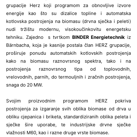
grupacije Herz koji programom za obnovljive izvore
energije kao što su dizalice topline i automatska
kotlovska postrojenja na biomasu (drvna sječka i peleti)
nudi tržištu modernu, visokoučinkovitu energetsku
tehniku. Zajedno s tvrtkom
BINDER Energietechnik
iz
Bärnbacha, koja je kasnije postala član HERZ grupacije,
proširuje ponudu automatskih kotlovskih postrojenja
kako na biomasu raznovrsnog spektra, tako i na
postrojenja raznovrsnog tipa od toplovodnih,
vrelovodnih, parnih, do termouljnih i zračnih postrojenja,
snaga do 20 MW.
Svojim proizvodnim programom HERZ pokriva
postrojenja za izgaranje svih oblika biomase od drva u
obliku cjepanica i briketa, standardiziranih oblika peleta i
sječke šire uporabe, te industrijske drvne sječke
vlažnosti M60, kao i razne druge vrste biomase.