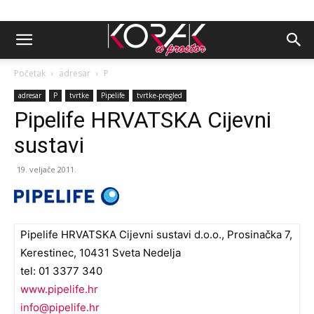
Početak
adresar
P
adresar
P
tvrtke
Pipelife
tvrtke-pregled
Pipelife HRVATSKA Cijevni
sustavi
19. veljače 2011.
Pipelife HRVATSKA Cijevni sustavi d.o.o., Prosinačka 7,
Kerestinec, 10431 Sveta Nedelja
tel: 01 3377 340
www.pipelife.hr
info@pipelife.hr