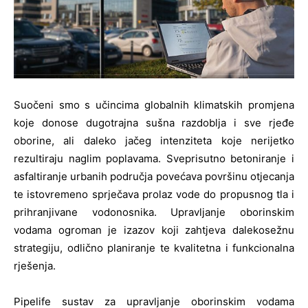
Suočeni smo s učincima globalnih klimatskih promjena
koje donose dugotrajna sušna razdoblja i sve rjeđe
oborine, ali daleko jačeg intenziteta koje nerijetko
rezultiraju naglim poplavama. Sveprisutno betoniranje i
asfaltiranje urbanih područja povećava površinu otjecanja
te istovremeno sprječava prolaz vode do propusnog tla i
prihranjivane vodonosnika. Upravljanje oborinskim
vodama ogroman je izazov koji zahtjeva dalekosežnu
strategiju, odlično planiranje te kvalitetna i funkcionalna
rješenja.
Pipelife sustav za upravljanje oborinskim vodama