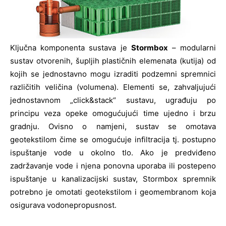
Ključna komponenta sustava je
Stormbox
– modularni
sustav otvorenih, šupljih plastičnih elemenata (kutija) od
kojih se jednostavno mogu izraditi podzemni spremnici
različitih veličina (volumena). Elementi se, zahvaljujući
jednostavnom „click&stack“ sustavu, ugrađuju po
principu veza opeke omogućujući time ujedno i brzu
gradnju. Ovisno o namjeni, sustav se omotava
geotekstilom čime se omogućuje infiltracija tj. postupno
ispuštanje vode u okolno tlo. Ako je predviđeno
zadržavanje vode i njena ponovna uporaba ili postepeno
ispuštanje u kanalizacijski sustav, Stormbox spremnik
potrebno je omotati geotekstilom i geomembranom koja
osigurava vodonepropusnost.