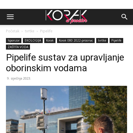
Početak
tvrtke
Pipelife
!sponzor
EKOLOGIJA
Korak
Korak 080 2022-prosinac
tvrtke
Pipelife
ZAŠTITA VODA
Pipelife sustav za upravljanje
oborinskim vodama
9. siječnja 2023.