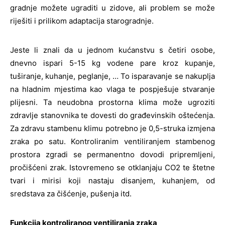
gradnje možete ugraditi u zidove, ali problem se može
riješiti i prilikom adaptacija starogradnje.
Jeste li znali da u jednom kućanstvu s četiri osobe,
dnevno ispari 5-15 kg vodene pare kroz kupanje,
tuširanje, kuhanje, peglanje, … To isparavanje se nakuplja
na hladnim mjestima kao vlaga te pospješuje stvaranje
plijesni. Ta neudobna prostorna klima može ugroziti
zdravlje stanovnika te dovesti do građevinskih oštećenja.
Za zdravu stambenu klimu potrebno je 0,5-struka izmjena
zraka po satu. Kontroliranim ventiliranjem stambenog
prostora zgradi se permanentno dovodi pripremljeni,
pročišćeni zrak. Istovremeno se otklanjaju CO2 te štetne
tvari i mirisi koji nastaju disanjem, kuhanjem, od
sredstava za čišćenje, pušenja itd.
Funkcija kontroliranog ventiliranja zraka