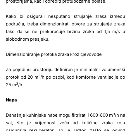
prostorijama, kao i odrediti protupožarne pojase.
Kako bi osigurali nesputano strujanje zraka između
područja, treba dimenzionirati otvore za strujanje zraka
tako da se ne prekoračuje brzina zraka od 1,5 m/s u
slobodnom presjeku.
Dimenzioniranje protoka zraka kroz cjevovode
Za pojedinu prostoriju definiran je minimalni volumenski
3
protok od 20 m
/h po osobi, kod komforne ventilacije do
3
25 m
/h.
Napa
3
Današnje kuhinjske nape mogu filtrirati i 600-800 m
/h na
sat, što je vrijednost veća od količine zraka koju
osigurava rekuperator. To je razlog zašto se odvod