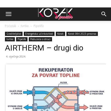
Početak
tvrtke
Pipelife
Graditeljstvo
Energetska učinkovitost
Korak
Korak 084 2023-prosinac
tvrtke
Pipelife
Poduzeća o struci
AIRTHERM – drugi dio
4. siječnja 2024.