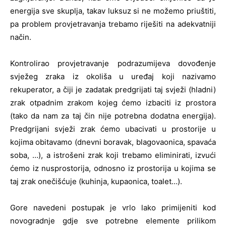
energija sve skuplja, takav luksuz si ne možemo priuštiti,
pa problem provjetravanja trebamo riješiti na adekvatniji
način.
Kontrolirao provjetravanje podrazumijeva dovođenje
svježeg zraka iz okoliša u uređaj koji nazivamo
rekuperator, a čiji je zadatak predgrijati taj svježi (hladni)
zrak otpadnim zrakom kojeg ćemo izbaciti iz prostora
(tako da nam za taj čin nije potrebna dodatna energija).
Predgrijani svježi zrak ćemo ubacivati u prostorije u
kojima obitavamo (dnevni boravak, blagovaonica, spavaća
soba, …), a istrošeni zrak koji trebamo eliminirati, izvući
ćemo iz nusprostorija, odnosno iz prostorija u kojima se
taj zrak onečišćuje (kuhinja, kupaonica, toalet…).
Gore navedeni postupak je vrlo lako primijeniti kod
novogradnje gdje sve potrebne elemente prilikom