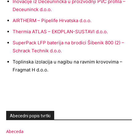
Inovacije iz Deceunincka u proizvodnji PVC profila –
Deceuninck d.o.o.
AIRTHERM – Pipelife Hrvatska d.o.o.
Thermia ATLAS – EKOPLAN-SUSTAVI d.o.o.
SuperPack LFP baterija na brodici Šibenik 800 (2) –
Schrack Technik d.o.o.
Toplinska izolacija u nagibu na ravnim krovovima –
Fragmat H d.o.o.
Abecedni popis tvrtki
Abeceda