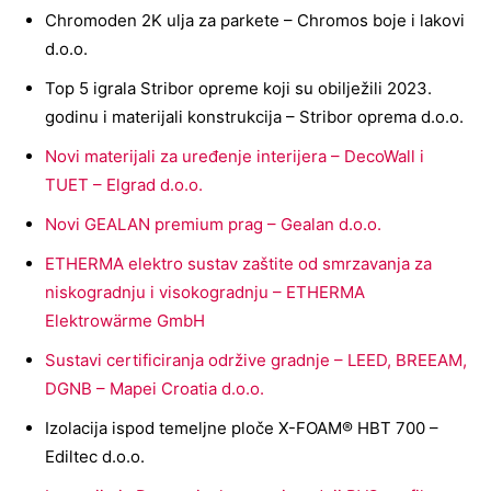
Chromoden 2K ulja za parkete – Chromos boje i lakovi
d.o.o.
Top 5 igrala Stribor opreme koji su obilježili 2023.
godinu i materijali konstrukcija – Stribor oprema d.o.o.
Novi materijali za uređenje interijera – DecoWall i
TUET – Elgrad d.o.o.
Novi GEALAN premium prag – Gealan d.o.o.
ETHERMA elektro sustav zaštite od smrzavanja za
niskogradnju i visokogradnju – ETHERMA
Elektrowärme GmbH
Sustavi certificiranja održive gradnje – LEED, BREEAM,
DGNB – Mapei Croatia d.o.o.
Izolacija ispod temeljne ploče X-FOAM® HBT 700 –
Ediltec d.o.o.