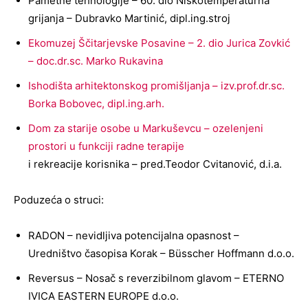
Pametne tehnologije – 60. dio Niskotemperaturna
grijanja – Dubravko Martinić, dipl.ing.stroj
Ekomuzej Ščitarjevske Posavine – 2. dio Jurica Zovkić
– doc.dr.sc. Marko Rukavina
Ishodišta arhitektonskog promišljanja – izv.prof.dr.sc.
Borka Bobovec, dipl.ing.arh.
Dom za starije osobe u Markuševcu – ozelenjeni
prostori u funkciji radne terapije
i rekreacije korisnika – pred.Teodor Cvitanović, d.i.a.
Poduzeća o struci:
RADON – nevidljiva potencijalna opasnost –
Uredništvo časopisa Korak – Büsscher Hoffmann d.o.o.
Reversus – Nosač s reverzibilnom glavom – ETERNO
IVICA EASTERN EUROPE d.o.o.