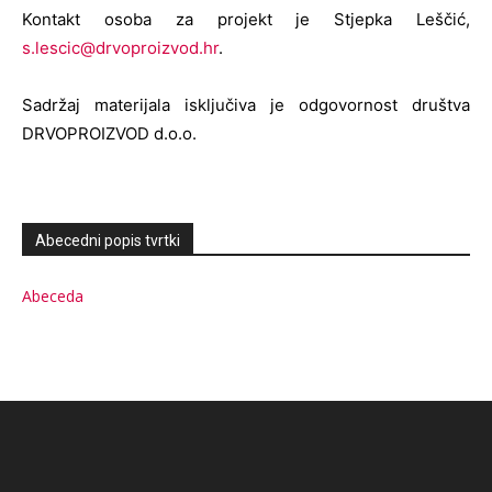
Kontakt osoba za projekt je Stjepka Leščić,
s.lescic@drvoproizvod.hr
.
Sadržaj materijala isključiva je odgovornost društva
DRVOPROIZVOD d.o.o.
Abecedni popis tvrtki
Abeceda