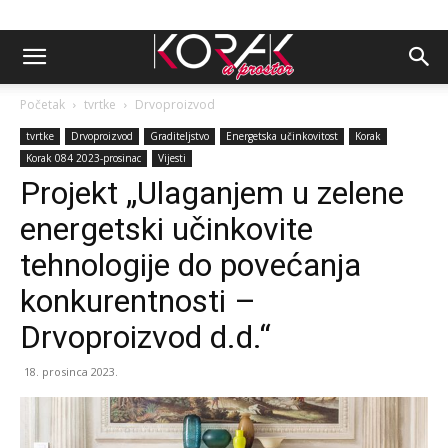
Početak
tvrtke
Drvoproizvod
tvrtke
Drvoproizvod
Graditeljstvo
Energetska učinkovitost
Korak
Korak 084 2023-prosinac
Vijesti
Projekt „Ulaganjem u zelene
energetski učinkovite
tehnologije do povećanja
konkurentnosti –
Drvoproizvod d.d.“
18. prosinca 2023.