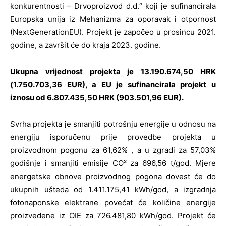
konkurentnosti – Drvoproizvod d.d.“ koji je sufinancirala
Europska unija iz Mehanizma za oporavak i otpornost
(NextGenerationEU). Projekt je započeo u prosincu 2021.
godine, a završit će do kraja 2023. godine.
Ukupna vrijednost projekta je
13.190.674,50 HRK
(1.750.703,36 EUR), a EU je sufinancirala projekt u
iznosu od 6.807.435,50 HRK (903.501,96 EUR).
Svrha projekta je smanjiti potrošnju energije u odnosu na
energiju isporučenu prije provedbe projekta u
proizvodnom pogonu za 61,62% , a u zgradi za 57,03%
godišnje i smanjiti emisije CO² za 696,56 t/god. Mjere
energetske obnove proizvodnog pogona dovest će do
ukupnih ušteda od 1.411.175,41 kWh/god, a izgradnja
fotonaponske elektrane povećat će količine energije
proizvedene iz OIE za 726.481,80 kWh/god. Projekt će