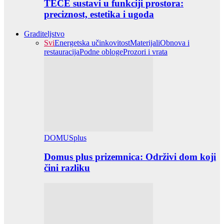
TECE sustavi u funkciji prostora:
preciznost, estetika i ugoda
Graditeljstvo
Svi
Energetska učinkovitost
Materijali
Obnova i
restauracija
Podne obloge
Prozori i vrata
DOMUSplus
Domus plus prizemnica: Održivi dom koji
čini razliku