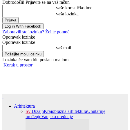
Dobrodošli! Prijavite se na vaš račun
vaše korisničko ime
vaša lozinka
Log in With Facebook
Zaboravili ste lozinku? Želite pomoć
Oporavak lozinke
Oporavak lozinke
vaš mail
Lozinka će vam biti poslana mailom
Korak u prostor
Arhitektura
Svi
Dizajn
Krajobrazna arhitektura
Unutarnje
uređenje
Vanjsko uređenje