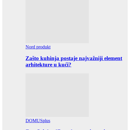
Nord produkt
Zašto kuhinja postaje najvažniji element
arhitekture u kući?
DOMUSplus