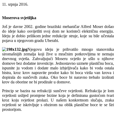
11. srpnja 2016.
Moserova svjetiljka
Još je davne 2002. godine brazilski mehaničar Alfred Moser došao
do ideje kako osvijetliti svoj dom ne koristeći električnu energiju.
Ideju je dobio prilikom jedne redukcije struje, koje su bile učestala
pojava u njegovom gradu Uberabi.
Njegovu ideju je prihvatilo mnogo stanovnika
siromašnijih zemalja koji žive u mračnim potkrovljima te nemaju
dnevnog svjetla. Zahvaljujući Moseru svjetlo je ušlo u njihove
domove bez dodatne investicije. Jednostavno uzmete plastičnu bocu,
ispunite ju vodom i dodate malo izbjeljivača kako bi voda ostala
bistra, kroz krov napravite prodor kako bi boca virila van krova i
dopirala do sunčevih zraka. Oko boce bi naravno trebalo izolirati
krov da oborine ne bi prodirale u domove.
Princip se bazira na refrakciji sunčeve svjetlosti. Refrakcija je lom
svjetlosti uslijed promjene brzine koja je definirana gustoćom tvari
kroz koju svjetlost prolazi. U našem konkretnom slučaju, zraka
svjetlosti se iskrivljuje s obzirom na oblik plastične boce te se širi
prostorijom.