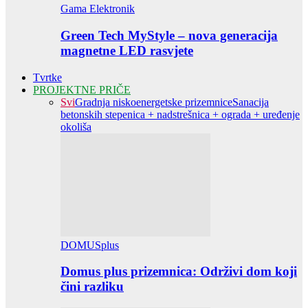
Gama Elektronik
Green Tech MyStyle – nova generacija
magnetne LED rasvjete
Tvrtke
PROJEKTNE PRIČE
Svi
Gradnja niskoenergetske prizemnice
Sanacija
betonskih stepenica + nadstrešnica + ograda + uređenje
okoliša
DOMUSplus
Domus plus prizemnica: Održivi dom koji
čini razliku