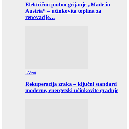
Električno podno grijanje „Made in
Austria“ – učinkovita toplina za
renovacije…
i-Vent
Rekuperacija zraka – ključni standard
moderne, energetski učinkovite gradnje