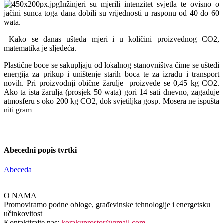
Inžinjeri su mjerili intenzitet svjetla te ovisno o
jačini sunca toga dana dobili su vrijednosti u rasponu od 40 do 60
wata.
Kako se danas ušteda mjeri i u količini proizvednog CO2,
matematika je sljedeća.
Plastične boce se sakupljaju od lokalnog stanovništva čime se uštedi
energija za prikup i uništenje starih boca te za izradu i transport
novih. Pri proizvodnji obične žarulje proizvede se 0,45 kg CO2.
Ako ta ista žarulja (prosjek 50 wata) gori 14 sati dnevno, zagađuje
atmosferu s oko 200 kg CO2, dok svjetiljka gosp. Mosera ne ispušta
niti gram.
Abecedni popis tvrtki
Abeceda
O NAMA
Promoviramo podne obloge, građevinske tehnologije i energetsku
učinkovitost
Kontaktirajte nas:
korakuprostor@gmail.com