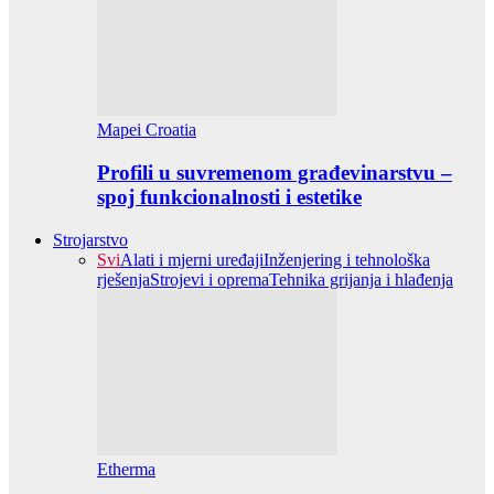
Mapei Croatia
Profili u suvremenom građevinarstvu –
spoj funkcionalnosti i estetike
Strojarstvo
Svi
Alati i mjerni uređaji
Inženjering i tehnološka
rješenja
Strojevi i oprema
Tehnika grijanja i hlađenja
Etherma