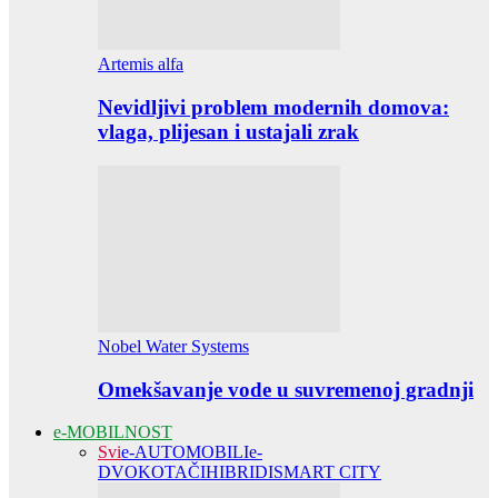
Artemis alfa
Nevidljivi problem modernih domova:
vlaga, plijesan i ustajali zrak
Nobel Water Systems
Omekšavanje vode u suvremenoj gradnji
e-MOBILNOST
Svi
e-AUTOMOBILI
e-
DVOKOTAČI
HIBRIDI
SMART CITY