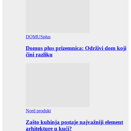
DOMUSplus
Domus plus prizemnica: Održivi dom koji
čini razliku
Nord produkt
Zašto kuhinja postaje najvažniji element
arhitekture u kući?