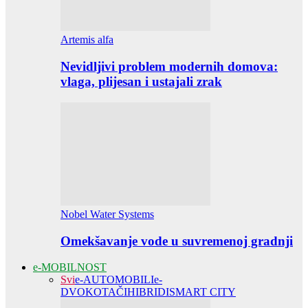
Artemis alfa
Nevidljivi problem modernih domova:
vlaga, plijesan i ustajali zrak
Nobel Water Systems
Omekšavanje vode u suvremenoj gradnji
e-MOBILNOST
Svi
e-AUTOMOBILI
e-
DVOKOTAČI
HIBRIDI
SMART CITY