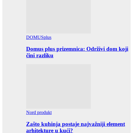
DOMUSplus
Domus plus prizemnica: Održivi dom koji
čini razliku
Nord produkt
Zašto kuhinja postaje najvažniji element
arhitekture u kući?