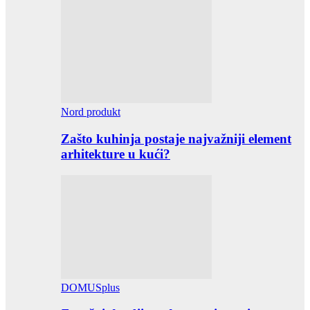
Nord produkt
Zašto kuhinja postaje najvažniji element
arhitekture u kući?
DOMUSplus