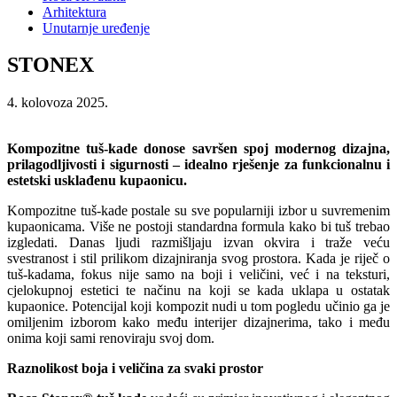
Arhitektura
Unutarnje uređenje
STONEX
4. kolovoza 2025.
Kompozitne tuš-kade donose savršen spoj modernog dizajna,
prilagodljivosti i sigurnosti – idealno rješenje za funkcionalnu i
estetski usklađenu kupaonicu.
Kompozitne tuš-kade postale su sve popularniji izbor u suvremenim
kupaonicama. Više ne postoji standardna formula kako bi tuš trebao
izgledati. Danas ljudi razmišljaju izvan okvira i traže veću
svestranost i stil prilikom dizajniranja svog prostora. Kada je riječ o
tuš-kadama, fokus nije samo na boji i veličini, već i na teksturi,
cjelokupnoj estetici te načinu na koji se kada uklapa u ostatak
kupaonice. Potencijal koji kompozit nudi u tom pogledu učinio ga je
omiljenim izborom kako među interijer dizajnerima, tako i među
onima koji sami renoviraju svoj dom.
Raznolikost boja i veličina za svaki prostor