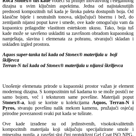
Roca Stonex® tuš kade
vodeći su primjer inovativnog i elegantnog
dizajna u svim ključnim aspektima. Jedna od najistaknutijih
prednosti kompozitnih tuš kada je široka paleta dostupnih boja. Od
klasične bijele i neutralnih tonova, uključujući bisernu i bež, do
zemljanih nijansi poput kave i smeđe, ove kade omogućuju vam da
kupaonicu prilagodite vlastitom estetskom ukusu. Tako, boja tuš
kade može se savršeno uskladiti sa završnom obradom kupaonskog
namještaja, slavina i elemenata za pohranu, stvarajući skladan i
usklađen izgled prostora.
Aquos super-tanka tuš kada od Stonex® materijala u boji
škiljevca
Terran-N tuš kada od Stonex® materijala u nijansi škriljevca
Unošenje elemenata prirode u kupaonski prostor važan je element
modernog dizajna. S kompozitnim tuš kadama to se može postići ne
samo bojom, već i teksturom same površine. Materijali poput
Stonex®-a
, koji se koriste u kolekcijama
Aquos, Terran-N i
Pyros,
stvaraju površinu nalik mekom kamenu, pružajući osjećaj
prirodne povezanosti svaki put kada se tuširate.
Ove kade izrađene su od jedinstvenih, visokokvalitetnih
kompozitnih materijala koji uključuju specijalizirane smole i
mineralna punila, a završni sloj čini protuklizni Gel Coat ISO NPG.