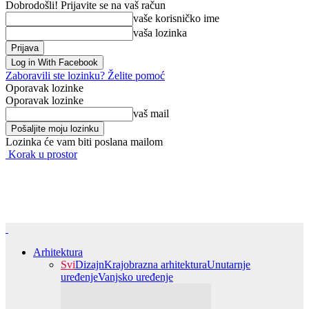
Dobrodošli! Prijavite se na vaš račun
vaše korisničko ime
vaša lozinka
Log in With Facebook
Zaboravili ste lozinku? Želite pomoć
Oporavak lozinke
Oporavak lozinke
vaš mail
Lozinka će vam biti poslana mailom
Korak u prostor
Arhitektura
Svi
Dizajn
Krajobrazna arhitektura
Unutarnje
uređenje
Vanjsko uređenje