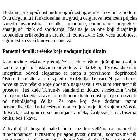
Dodatnu pristupačnost nudi mogućnost ugradnje u ravnini s podom.
Ova elegantna i funkcionalna integracija osigurava nesmetan prijelaz
između tuš-prostora i ostatka kupaonice, eliminirajući prepreke i
smanjujući rizik od spoticanja. Idealna je za one koji dizajniraju
kupaonicu prilagođenu starenju ili jednostavno žele veću udobnost i
sigurnost za sve članove kućanstva.
Pametni detalji: rešetke koje nadopunjuju dizajn
Kompozitne tuš-kade prednjače i u tehnološkim rješenjima, osobito
kada je riječ o sustavima odvodnje. U kolekciji
Pyros
, diskretni
integrirani odvod elegantno se stapa s površinom, doprinoseći
čistom i sofisticiranom izgledu. Kolekcija
Terran
–
N
pak donosi
nove stilove rešetki koje dodatno naglašavaju vizualni identitet tuš-
prostora. Tuš kade Terran-N standardno dolaze s rešetkom Twist,
koja je usklađena s završnom obradom kade i dostupna je i u izvedbi
od nehrđajućeg čelika. Za one koji žele dodatnu razinu
personalizacije, Twist rešetku moguće je zamijeniti dizajnom Mosaic
ili Brick, dostupnim u sedam nijansi: bijela, škriljevac, crna, biserna,
oniks, bež i kava.
Zahvaljujući bogatoj paleti boja, raznim veličinama, naprednoj
funkcionalnosti i izuzetnoj prilagodljivosti dizajnu, kompozitne tuš-
kade predstavljaju pametan i dugoročan odabir. Bilo da renovirate