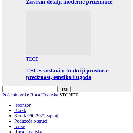
Završni detalji moderne prizemnice
TECE
TECE sustavi u funkciji prostora:
preciznost, estetika i ugoda
Početak
tvrtke
Roca Hrvatska
STONEX
!sponzor
Korak
Korak 090-2025-srpanj
Poduzeća o struci
tvrtke
Roca Hrvatska