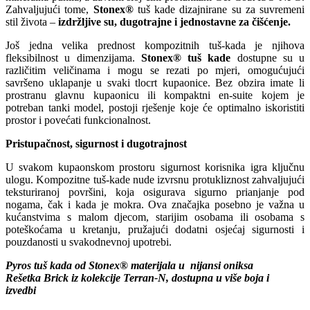
Zahvaljujući tome,
Stonex®
tuš kade dizajnirane su za suvremeni
stil života –
izdržljive su,
dugotrajne i jednostavne za čišćenje.
Još jedna velika prednost kompozitnih tuš-kada je njihova
fleksibilnost u dimenzijama.
Stonex® tuš kade
dostupne su u
različitim veličinama i mogu se rezati po mjeri, omogućujući
savršeno uklapanje u svaki tlocrt kupaonice. Bez obzira imate li
prostranu glavnu kupaonicu ili kompaktni en-suite kojem je
potreban tanki model, postoji rješenje koje će optimalno iskoristiti
prostor i povećati funkcionalnost.
Pristupačnost, sigurnost i dugotrajnost
U svakom kupaonskom prostoru sigurnost korisnika igra ključnu
ulogu. Kompozitne tuš-kade nude izvrsnu protukliznost zahvaljujući
teksturiranoj površini, koja osigurava sigurno prianjanje pod
nogama, čak i kada je mokra. Ova značajka posebno je važna u
kućanstvima s malom djecom, starijim osobama ili osobama s
poteškoćama u kretanju, pružajući dodatni osjećaj sigurnosti i
pouzdanosti u svakodnevnoj upotrebi.
Pyros tuš kada od Stonex® materijala u nijansi oniksa
Rešetka Brick iz kolekcije Terran-N, dostupna u više boja i
izvedbi