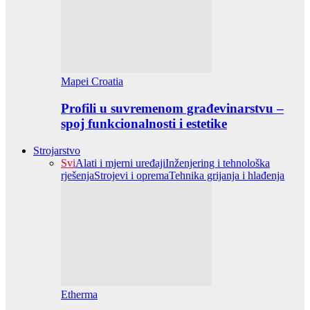
Mapei Croatia
Profili u suvremenom građevinarstvu –
spoj funkcionalnosti i estetike
Strojarstvo
Svi
Alati i mjerni uređaji
Inženjering i tehnološka
rješenja
Strojevi i oprema
Tehnika grijanja i hlađenja
Etherma