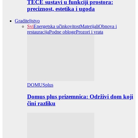
TECE sustavi u funkciji prostora:
preciznost, estetika i ugoda
Graditeljstvo
Svi
Energetska učinkovitost
Materijali
Obnova i
restauracija
Podne obloge
Prozori i vrata
DOMUSplus
Domus plus prizemnica: Održivi dom koji
čini razliku