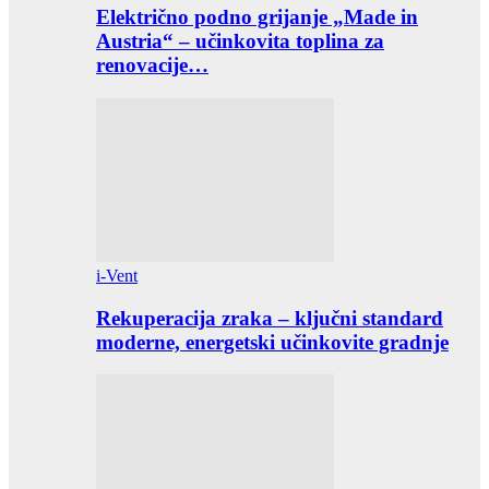
Električno podno grijanje „Made in
Austria“ – učinkovita toplina za
renovacije…
i-Vent
Rekuperacija zraka – ključni standard
moderne, energetski učinkovite gradnje