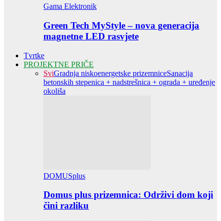
Gama Elektronik
Green Tech MyStyle – nova generacija
magnetne LED rasvjete
Tvrtke
PROJEKTNE PRIČE
Svi
Gradnja niskoenergetske prizemnice
Sanacija
betonskih stepenica + nadstrešnica + ograda + uređenje
okoliša
DOMUSplus
Domus plus prizemnica: Održivi dom koji
čini razliku