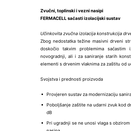
Zvučni, toplinski i vezni nasipi
FERMACELL saćasti izolacijski sustav
Učinkovita zvučna izolacija konstrukcija dr
Zbog nedostatka težine masivni drveni str
doskočio takvim problemima saćastim iz
novogradnji, ali i za saniranje starih konst
elementi s drvenim vlaknima za zaštitu od 
Svojstva i prednosti proizvoda
Provjeren sustav za modernizaciju sanir
Poboljšanje zaštite na udarni zvuk kod 
dB
Pri ugradnji se ne unosi vlaga s obziro
nasipa