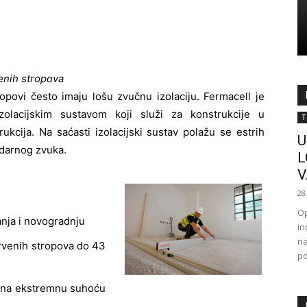
venih stropova
opovi često imaju lošu zvučnu izolaciju. Fermacell je
olacijskim sustavom koji služi za konstrukcije u
T
rukcija. Na saćasti izolacijski sustav polažu se estrih
U
udarnog zvuka.
L
V.
28
Op
anja i novogradnju
in
na
drvenih stropova do 43
po
m na ekstremnu suhoću