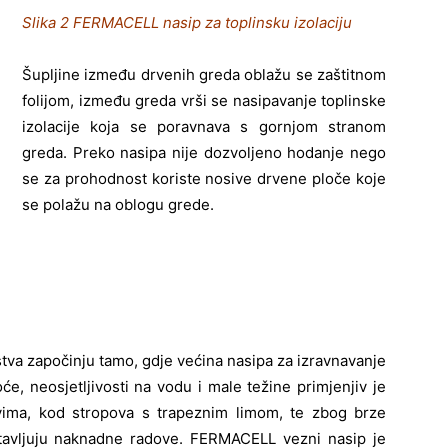
Slika 2 FERMACELL nasip za toplinsku izolaciju
Šupljine između drvenih greda oblažu se zaštitnom
folijom, između greda vrši se nasipavanje toplinske
izolacije koja se poravnava s gornjom stranom
greda. Preko nasipa nije dozvoljeno hodanje nego
se za prohodnost koriste nosive drvene ploče koje
se polažu na oblogu grede.
a započinju tamo, gdje većina nasipa za izravnavanje
e, neosjetljivosti na vodu i male težine primjenjiv je
vima, kod stropova s trapeznim limom, te zbog brze
tavljuju naknadne radove. FERMACELL vezni nasip je