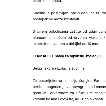
estrih elemenata.
Ukoliko je postavljeni nasip debljine 60 m
postupak se može izostaviti.
S ciljem poboljšanja zaštite od udarnog 
elementi s pločom od drvenih vlakana ko
mineralnom vunom u debljini od 10 mm.
FERMACELL nasip za toplinsku izolaciju
Besprijekorna izolacija šupljina
Za besprijekornu izolaciju šupljina Fermace
perlita i pogodan je za novogradnju i sana
granulatu otvorenom za difuziju te zbog t
krovnih kosina i krovišta, ali i zidnih konstru