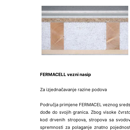
FERMACELL vezni nasip
Za izjednačavanje razine podova
Područja primjene FERMACEL veznog sredstv
dođe do svojih granica. Zbog visoke čvrstoć
kod drvenih stropova, stropova sa svodo
spremnosti za polaganje znatno pojednos