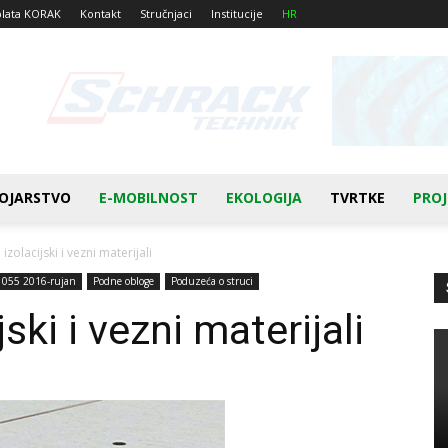
plata KORAK
Kontakt
Stručnjaci
Institucije
HR
OJARSTVO
E-MOBILNOST
EKOLOGIJA
TVRTKE
PROJ
izolacijski i vezni materijali
 055 2016-rujan
Podne obloge
Poduzeća o struci
ski i vezni materijali