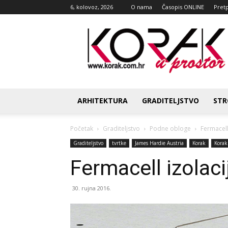
6, kolovoz, 2026
O nama
Časopis ONLINE
Pret
Korak
u
prostor
ARHITEKTURA
GRADITELJSTVO
STR
Početak
Graditeljstvo
Podne obloge
Fermacell 
Graditeljstvo
tvrtke
James Hardie Austria
Korak
Korak
Fermacell izolacij
30. rujna 2016.