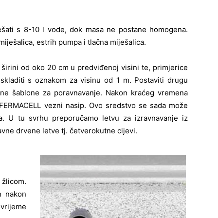
iješati s 8-10 l vode, dok masa ne postane homogena.
miješalica, estrih pumpa i tlačna miješalica.
u širini od oko 20 cm u predviđenoj visini te, primjerice
kladiti s oznakom za visinu od 1 m. Postaviti drugu
užine šablone za poravnavanje. Nakon kraćeg vremena
i FERMACELL vezni nasip. Ovo sredstvo se sada može
ma. U tu svrhu preporučamo letvu za izravnavanje iz
vne drvene letve tj. četverokutne cijevi.
žlicom.
h nakon
 vrijeme