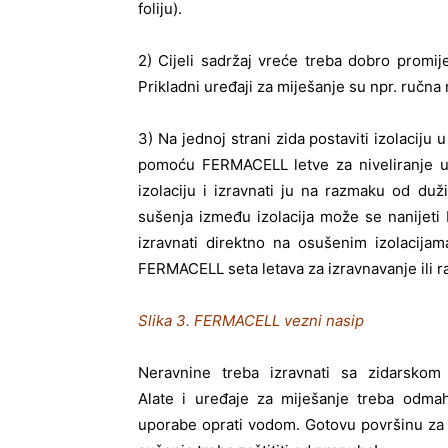
foliju).
2) Cijeli sadržaj vreće treba dobro prom
Prikladni uređaji za miješanje su npr. ručna 
3) Na jednoj strani zida postaviti izolaciju 
pomoću FERMACELL letve za niveliranje us
izolaciju i izravnati ju na razmaku od d
sušenja između izolacija može se nanijet
izravnati direktno na osušenim izolacija
FERMACELL seta letava za izravnavanje ili ra
Slika 3. FERMACELL vezni nasip
Neravnine treba izravnati sa zidarskom 
Alate i uređaje za miješanje treba odma
uporabe oprati vodom. Gotovu površinu za