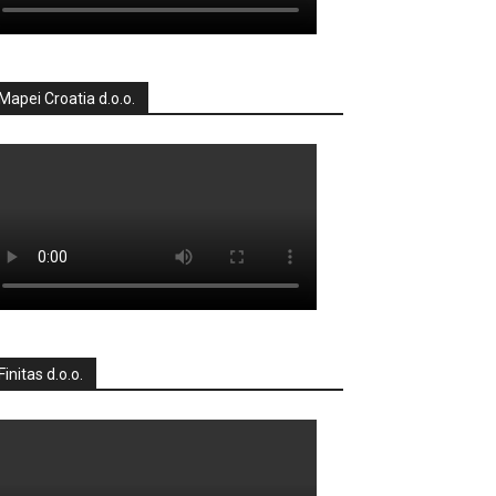
Mapei Croatia d.o.o.
Finitas d.o.o.