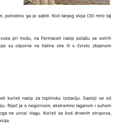
m, potrebno ga je sabiti. Kod tanjeg sloja (30 mm) taj
zvuka pri hodu, na Fermacell nasip polažu se estrih
je su otporne na tlačne sile ili s čvrsto zbijenom
ll koristi nasip za toplinsku izolaciju. Sastoji se od
ciju. Riječ je o negorivom, ekstremno laganom i suhom
oga ne unosi vlagu. Koristi se kod drvenih stropova,
kcija.