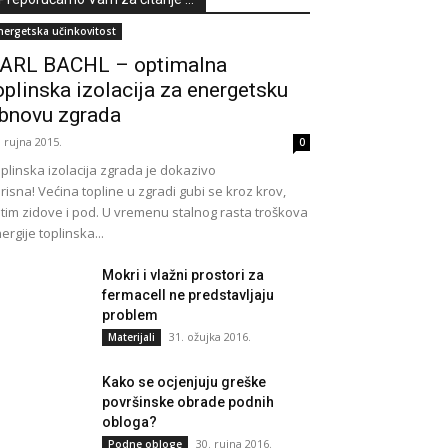
nergetska učinkovitost
ARL BACHL – optimalna
oplinska izolacija za energetsku
bnovu zgrada
. rujna 2015.
0
plinska izolacija zgrada je dokazivo
risna! Većina topline u zgradi gubi se kroz krov,
tim zidove i pod. U vremenu stalnog rasta troškova
ergije toplinska...
Mokri i vlažni prostori za
fermacell ne predstavljaju
problem
31. ožujka 2016.
Materijali
Kako se ocjenjuju greške
površinske obrade podnih
obloga?
30. rujna 2016.
Podne obloge