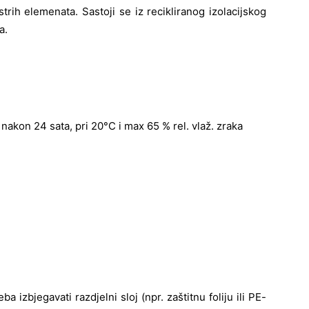
ih elemenata. Sastoji se iz recikliranog izolacijskog
a.
akon 24 sata, pri 20°C i max 65 % rel. vlaž. zraka
a izbjegavati razdjelni sloj (npr. zaštitnu foliju ili PE-