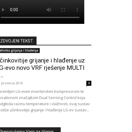
IZDVOJENI TEKST
ehnika grijanja i hlađenja
činkovitije grijanje i hlađenje uz
G-evo novo VRF rješenje MULTI
..
. prosinca 2016.
0
remljen LG-evim inverterskim kompresorom te
ovativnom značajkom Dual Sensing Control koja
dgleda razinu temperature i vlažnosti, ovaj sustav
stiže učinkovitije grijanje i hlađenje LG-ev sustav...
Preporučamo Vam za čitanje ...