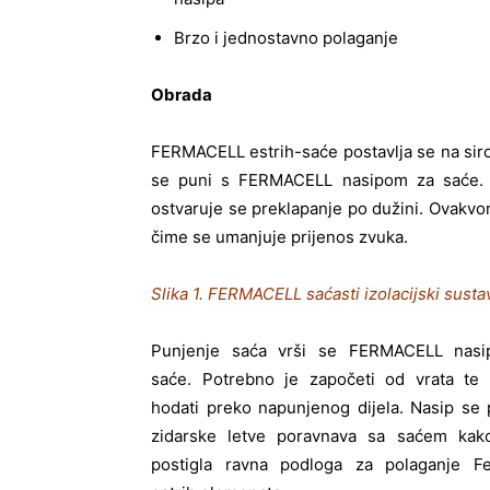
Brzo i jednostavno polaganje
Obrada
FERMACELL estrih-saće postavlja se na sirovu
se puni s FERMACELL nasipom za saće. P
ostvaruje se preklapanje po dužini. Ovakvo
čime se umanjuje prijenos zvuka.
Slika 1. FERMACELL saćasti izolacijski susta
Punjenje saća vrši se FERMACELL nas
saće. Potrebno je započeti od vrata te p
hodati preko napunjenog dijela. Nasip se
zidarske letve poravnava sa saćem kak
postigla ravna podloga za polaganje Fe