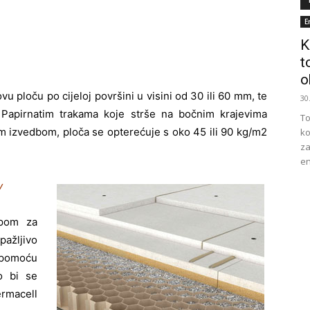
E
K
t
o
 ploču po cijeloj površini u visini od 30 ili 60 mm, te
30
apirnatim trakama koje strše na bočnim krajevima
To
m izvedbom, ploča se opterećuje s oko 45 ili 90 kg/m2
ko
za
en
v
ipom za
ažljivo
 pomoću
o bi se
rmacell