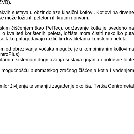
 ZVB).
kvih sustava u obzir dolaze klasični kotlovi. Kotlovi na drvene
 može ložiti ili peletom ili krutim gorivom.
atskim čišćenjem (kao PelTec), održavanje kotla je svedeno na
valiteti korištenih peleta, ložište mora čistiti nekoliko puta
 lako prilagođavaju različitim kvalitetama korištenih peleta.
padom od obrezivanja voćaka moguće je u kombiniranim kotlovima
ntroPlus).
olarnim sistemom dogrijavanja sustava grijanja i potrošne tople
a mogućnošću automatskog zračnog čišćenja kotla i vađenjem
omfor življenja te smanjiti zagađenje okoliša. Tvrtka Centrometal