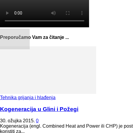
Preporučamo Vam za čitanje ...
Tehnika grijanja i hlađenja
Kogeneracija u Glini i Požegi
30. ožujka 2015.
0
Kogeneracija (engl. Combined Heat and Power ili CHP) je postu
koristiti za...