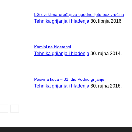
LG-evi klima-uređaji za ugodno ljeto bez vrućina
Tehnika grijanja i hlađenja
30. lipnja 2016.
Kamini na bioetanol
Tehnika grijanja i hlađenja
30. rujna 2014.
Pasivna kuća – 31. dio Podno grijanje
Tehnika grijanja i hlađenja
30. rujna 2016.