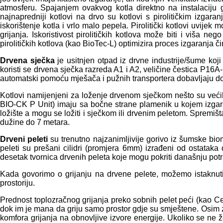
atmosferu. Spajanjem ovakvog kotla direktno na instalaciju
najnapredniji kotlovi na drvo su kotlovi s pirolitičkim izga
iskorištenje kotla i vrlo malo pepela. Pirolitički kotlovi uvije
grijanja. Iskoristivost pirolitičkih kotlova može biti i viša 
pirolitičkih kotlova (kao BioTec-L) optimizira proces izgaranja či
Drvena sječka
je usitnjen otpad iz drvne industrije/šume koj
koristi se drvena sječka razreda A1 i A2, veličine čestica P16
automatski pomoću mješača i pužnih transportera dobavljaju do 
Kotlovi namijenjeni za loženje drvenom sječkom nešto su većih 
BIO-CK P Unit) imaju sa bočne strane plamenik u kojem izgara d
ložište a mogu se ložiti i sječkom ili drvenim peletom. Spremiš
dužine do 7 metara.
Drveni peleti
su trenutno najzanimljivije gorivo iz šumske bio
peleti su prešani cilidri (promjera 6mm) izrađeni od ostataka 
desetak tvornica drvenih peleta koje mogu pokriti današnju pot
Kada govorimo o grijanju na drvene pelete, možemo istaknuti d
prostoriju.
Prednost toplozračnog grijanja preko sobnih pelet peći (kao Ce
dok im je mana da griju samo prostor gdje su smještene. Osim za
komfora grijanja na obnovljive izvore energije. Ukoliko se ne ž