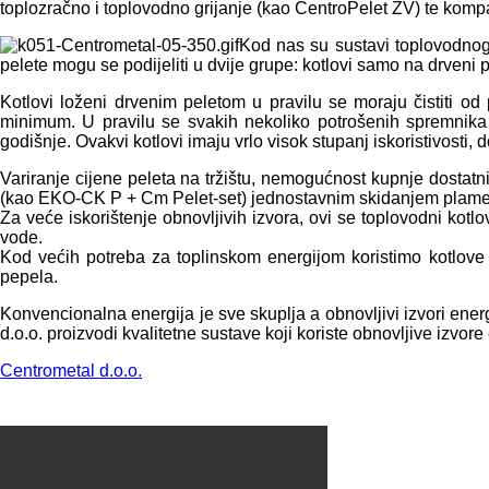
toplozračno i toplovodno grijanje (kao CentroPelet ZV) te komp
Kod nas su sustavi toplovodnog 
pelete mogu se podijeliti u dvije grupe: kotlovi samo na drveni p
Kotlovi loženi drvenim peletom u pravilu se moraju čistiti o
minimum. U pravilu se svakih nekoliko potrošenih spremnika pe
godišnje. Ovakvi kotlovi imaju vrlo visok stupanj iskoristivost
Variranje cijene peleta na tržištu, nemogućnost kupnje dostatn
(kao EKO-CK P + Cm Pelet-set) jednostavnim skidanjem plamenika
Za veće iskorištenje obnovljivih izvora, ovi se toplovodni kot
vode.
Kod većih potreba za toplinskom energijom koristimo kotlo
pepela.
Konvencionalna energija je sve skuplja a obnovljivi izvori energ
d.o.o. proizvodi kvalitetne sustave koji koriste obnovljive izvore
Centrometal d.o.o.