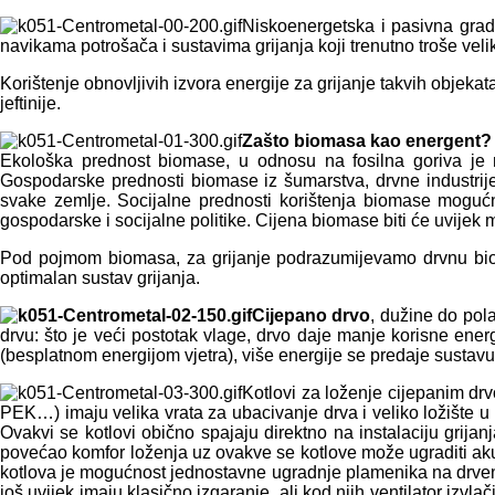
Niskoenergetska i pasivna gradn
navikama potrošača i sustavima grijanja koji trenutno troše ve
Korištenje obnovljivih izvora energije za grijanje takvih objekat
jeftinije.
Zašto biomasa kao energent?
Ekološka prednost biomase, u odnosu na fosilna goriva je n
Gospodarske prednosti biomase iz šumarstva, drvne industrije 
svake zemlje. Socijalne prednosti korištenja biomase mogućno
gospodarske i socijalne politike. Cijena biomase biti će uvijek
Pod pojmom biomasa, za grijanje podrazumijevamo drvnu bioma
optimalan sustav grijanja.
Cijepano drvo
, dužine do pol
drvu: što je veći postotak vlage, drvo daje manje korisne ener
(besplatnom energijom vjetra), više energije se predaje sustavu 
Kotlovi za loženje cijepanim drv
PEK…) imaju velika vrata za ubacivanje drva i veliko ložište u
Ovakvi se kotlovi obično spajaju direktno na instalaciju grijanj
povećao komfor loženja uz ovakve se kotlove može ugraditi aku
kotlova je mogućnost jednostavne ugradnje plamenika na drvene pe
još uvijek imaju klasično izgaranje, ali kod njih ventilator izv