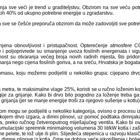
ja sve veći je trend u graditeljstvu. Obzirom na sve veću pot
likih 40% od ukupno potrebne energije u zgradarstvu.
a sve se češće preporuča obzirom da može zadovoljiti sve potrebe 
jena obnovljivost i pristupačnost. Opterećenje atmosfere C
i poljoprivrede su smanjenje uvoza fosilnih energenata i sigu
st su otvaranja većeg broja novih radnih mjesta, što pridono
 manja nego cijena fosilnih goriva, a na sreću, Hrvatska je boga
su, koju možemo podijeliti u nekoliko grupa: cijepano drvo, 
a metra, te maksimalne vlage 25%, koristi se u ručno loženim ko
gije za grijanje. Kako bi drvo bilo pogodno za loženje treba g
grijanja (jer se manje energije troši za njegovo sušenje u kotlu)
om mogu se podijeliti u nekoliko kategorija, ovisno o procesu i
 kojem drvo izgara, a dimni plinovi, uz pomoć podtlaka dimnjaka
a, preko ručnog četveroputnog miješajućeg ventila. Kako bi ovakvi
mulacijski spremnik minimalnog volumena 30 lit/kW kotla i zaš
lete, te lož ulje ili plin. Slijedeća stepenica u razvoju klasičn
lači dimne plinove iz kotla, čime se dobiva veće iskorištenje i b