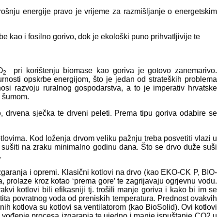
rošnju energije pravo je vrijeme za razmišljanje o energetskim
kao i fosilno gorivo, dok je ekološki puno prihvatljivije te
O
pri korištenju biomase kao goriva je gotovo zanemarivo.
2
rnosti opskrbe energijom, što je jedan od strateških problema
si razvoju ruralnog gospodarstva, a to je imperativ hrvatske
ta šumom.
drvena sječka te drveni peleti. Prema tipu goriva odabire se
tlovima. Kod loženja drvom veliku pažnju treba posvetiti vlazi 
a sušiti na zraku minimalno godinu dana. Što se drvo duže suši
.
zgaranja i opremi. Klasični kotlovi na drvo (kao EKO-CK P, BIO-
, prolaze kroz kotao ‘prema gore’ te zagrijavaju ogrjevnu vodu.
 kotlovi bili efikasniji tj. trošili manje goriva i kako bi im se
tita povratnog voda od preniskih temperatura. Prednost ovakvih
ih kotlova su kotlovi sa ventilatorom (kao BioSolid). Ovi kotlovi
olje vođenje procesa izgaranja te ujedno i manje ispuštanje CO2 u