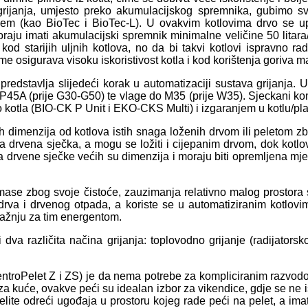
 grijanja, umjesto preko akumulacijskog spremnika, gubimo s
ranjem (kao BioTec i BioTec-L). U ovakvim kotlovima drvo se u
k moraju imati akumulacijski spremnik minimalne veličine 50 lita
nego kod starijih uljnih kotlova, no da bi takvi kotlovi isprav
me osigurava visoku iskoristivost kotla i kod korištenja goriva ma
i predstavlja slijedeći korak u automatizaciji sustava grijanj
A-P45A (prije G30-G50) te vlage do M35 (prije W35). Sjeckani k
kotla (BIO-CK P Unit i EKO-CKS Multi) i izgaranjem u kotlu/pla
dimenzija od kotlova istih snaga loženih drvom ili peletom zbo
rvena sječka, a mogu se ložiti i cijepanim drvom, dok kotlovi 
ta drvene sječke većih su dimenzija i moraju biti opremljena mje
mase zbog svoje čistoće, zauzimanja relativno malog prostora 
drva i drvenog otpada, a koriste se u automatiziranim kotlovim
ražnju za tim energentom.
va različita načina grijanja: toplovodno grijanje (radijators
ntroPelet Z i ZS) je da nema potrebe za kompliciranim razvodom
 kuće, ovakve peći su idealan izbor za vikendice, gdje se ne isp
elite odreći ugođaja u prostoru kojeg rade peći na pelet, a ima