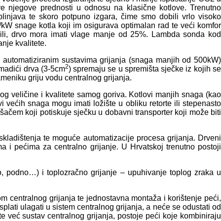
ve njegove prednosti u odnosu na klasične kotlove. Trenutno
plinjava te skoro potpuno izgara, čime smo dobili vrlo visoko
ra/kW snage kotla koji im osigurava optimalan rad te veći komfor
no radili, drvo mora imati vlage manje od 25%. Lambda sonda kod
nje kvalitete.
a. U automatiziranim sustavima grijanja (snaga manjih od 500kW
2
omadići drva (3-5cm
) spremaju se u spremišta sječke iz kojih s
meniku griju vodu centralnog grijanja.
g veličine i kvalitete samog goriva. Kotlovi manjih snaga (kao
većih snaga mogu imati ložište u obliku retorte ili stepenasto
šačem koji potiskuje sječku u dobavni transporter koji može biti
skladištenja te moguće automatizacije procesa grijanja. Drven
a i pećima za centralno grijanje. U Hrvatskoj trenutno postoji
ko, podno…) i toplozračno grijanje – upuhivanje toplog zraka u
 centralnog grijanja te jednostavna montaža i korištenje peći,
lati ulagati u sistem centralnog grijanja, a neće se odustati od
te već sustav centralnog grijanja, postoje peći koje kombiniraju