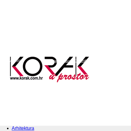
8, kolovoz, 2026
O nama
Časopis ONLINE
Pretplata KORAK
Konta
Arhitektura