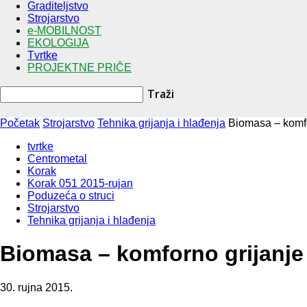
Graditeljstvo
Strojarstvo
e-MOBILNOST
EKOLOGIJA
Tvrtke
PROJEKTNE PRIČE
Početak
Strojarstvo
Tehnika grijanja i hlađenja
Biomasa – komfo
tvrtke
Centrometal
Korak
Korak 051 2015-rujan
Poduzeća o struci
Strojarstvo
Tehnika grijanja i hlađenja
Biomasa – komforno grijanje 
30. rujna 2015.