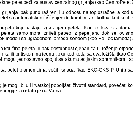
aktne pelet peći za sustav centralnog grijanja (kao CentroPelet
grijanja ipak puno rašireniji u odnosu na toplozračne, a kod ta
elet sa automatskim čišćenjem te kombinirani kotlovi kod kojih se
d pepela koji nastaje izgaranjem peleta. Kod kotlova s autom
leta samo mora iznijeti pepeo iz pepeljara, dok se, ovisno o k
i, dok modeli sa ugrađenom lambda-sondom (kao PelTec lambda) se
ih količina peleta ili pak dostupnost cjepanica ili loženje ot
 ili pritiskom na jednu tipku kod kotla sa dva ložišta (kao Ce
lovi mogu jednostavno spojiti sa akumulacijskim spremnikom i s
ve sa pelet plamenicima većih snaga (kao EKO-CKS P Unit) s
ije mogli bi u Hrvatskoj poboljšati životni standard, povećati k
 energije, a ostalo je na Vama.