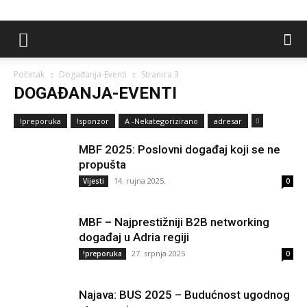
Početak
Događanja-Eventi
Stranica 3
DOGAĐANJA-EVENTI
!preporuka
!sponzor
A -Nekategorizirano
adresar
MBF 2025: Poslovni događaj koji se ne
propušta
14. rujna 2025.
Vijesti
0
MBF – Najprestižniji B2B networking
događaj u Adria regiji
27. srpnja 2025.
!preporuka
0
Najava: BUS 2025 – Budućnost ugodnog