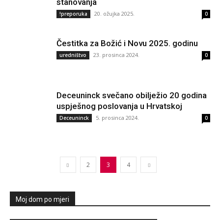
stanovanja
20. ožujka 2025.
!preporuka
0
Čestitka za Božić i Novu 2025. godinu
23. prosinca 2024.
uredništvo
0
Deceuninck svečano obilježio 20 godina
uspješnog poslovanja u Hrvatskoj
5. prosinca 2024.
Deceuninck
0
2
3
4
Moj dom po mjeri