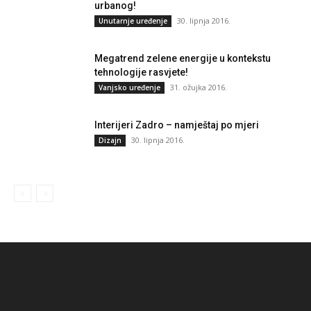
urbanog!
30. lipnja 2016.
Unutarnje uređenje
Megatrend zelene energije u kontekstu
tehnologije rasvjete!
31. ožujka 2016.
Vanjsko uređenje
Interijeri Zadro – namještaj po mjeri
30. lipnja 2016.
Dizajn