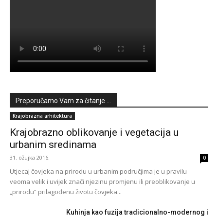
Preporučamo Vam za čitanje ...
Krajobrazna arhitektura
Krajobrazno oblikovanje i vegetacija u
urbanim sredinama
31. ožujka 2016.
0
Utjecaj čovjeka na prirodu u urbanim područjima je u pravilu
veoma velik i uvijek znači njezinu promjenu ili preoblikovanje u
„prirodu“ prilagođenu životu čovjeka...
Kuhinja kao fuzija tradicionalno-modernog i