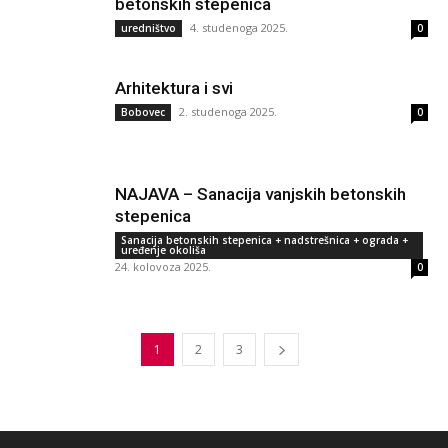
betonskih stepenica
4. studenoga 2025.
uredništvo
0
Arhitektura i svi
2. studenoga 2025.
Bobovec
0
NAJAVA – Sanacija vanjskih betonskih
stepenica
Sanacija betonskih stepenica + nadstrešnica + ograda +
uređenje okoliša
24. kolovoza 2025.
0
1
2
3