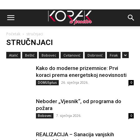
Početak
stručnjaci
STRUČNJACI
Atalić
Bešlić
Bobovec
Cvitanović
Dobrović
Firak
Kako do moderne prizemnice: Prvi
koraci prema energetskoj neovisnosti
26. siječnja 2026.
DOMUSplus
0
Neboder „Vjesnik“, od programa do
požara
7. siječnja 2026.
Bobovec
0
REALIZACIJA – Sanacija vanjskih