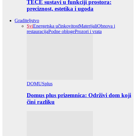
TECE sustavi u funkciji prostora:
preciznost, estetika i ugoda
Graditeljstvo
Svi
Energetska učinkovitost
Materijali
Obnova i
restauracija
Podne obloge
Prozori i vrata
DOMUSplus
Domus plus prizemnica: Održivi dom koji
čini razliku