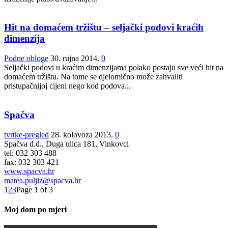
Hit na domaćem tržištu – seljački podovi kraćih
dimenzija
Podne obloge
30. rujna 2014.
0
Seljački podovi u kraćim dimenzijama polako postaju sve veći hit na
domaćem tržištu. Na tome se djelomično može zahvaliti
pristupačnijoj cijeni nego kod podova...
Spačva
tvrtke-pregled
28. kolovoza 2013.
0
Spačva d.d., Duga ulica 181, Vinkovci
tel: 032 303 488
fax: 032 303 421
www.spacva.hr
matea.puljiz@spacva.hr
1
2
3
Page 1 of 3
Moj dom po mjeri