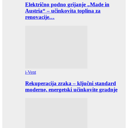
Električno podno grijanje „Made in
Austria“ – učinkovita toplina za
renovacije…
i-Vent
Rekuperacija zraka – ključni standard
moderne, energetski učinkovite gradnje