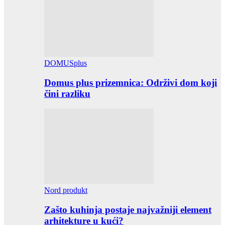
DOMUSplus
Domus plus prizemnica: Održivi dom koji
čini razliku
Nord produkt
Zašto kuhinja postaje najvažniji element
arhitekture u kući?