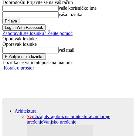
Dobrodošli! Prijavite se na vaš račun
vaše korisničko ime
vaša lozinka
Log in With Facebook
Zaboravili ste lozinku? Želite pomoć
Oporavak lozinke
Oporavak lozinke
vaš mail
Lozinka će vam biti poslana mailom
Korak u prostor
Arhitektura
Svi
Dizajn
Krajobrazna arhitektura
Unutarnje
uređenje
Vanjsko uređenje