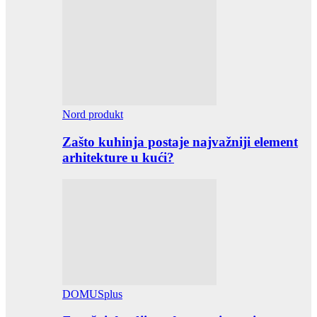
Nord produkt
Zašto kuhinja postaje najvažniji element
arhitekture u kući?
DOMUSplus