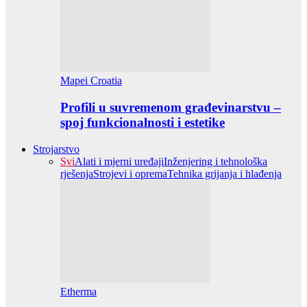
Mapei Croatia
Profili u suvremenom građevinarstvu –
spoj funkcionalnosti i estetike
Strojarstvo
Svi
Alati i mjerni uređaji
Inženjering i tehnološka
rješenja
Strojevi i oprema
Tehnika grijanja i hlađenja
Etherma