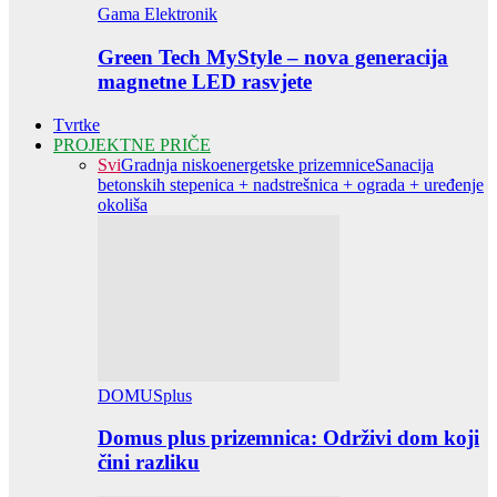
Gama Elektronik
Green Tech MyStyle – nova generacija
magnetne LED rasvjete
Tvrtke
PROJEKTNE PRIČE
Svi
Gradnja niskoenergetske prizemnice
Sanacija
betonskih stepenica + nadstrešnica + ograda + uređenje
okoliša
DOMUSplus
Domus plus prizemnica: Održivi dom koji
čini razliku