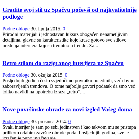
Gradite svoj stil uz Spačvu počevši od najkvalitetnije
podloge
Podne obloge
30. lipnja 2015.
0
Prirodni materijali i jednostavan luksuz obogaćen nenametljivim
detaljima, glavne su karakteristike koje krase gotovo sve stilove
uređenja interijera koji su trenutno u trendu. Za...
Retro stilom do razigranog interijera uz Spačvu
Podne obloge
30. ožujka 2015.
0
Posljednjih godina često svjedočimo povratku pojedinih, već davno
zaboravljenih trendova. O tome najbolje govori podatak da smo već
toliko navikli na upotrebu izraza „retro“,...
Nove površinske obrade za novi izgled Vašeg doma
Podne obloge
30. prosinca 2014.
0
Svaki interijer je sam po sebi jedinstven i kao takvom mu se pristupa
prilikom odabira završne obrade poda. Posljednjih godina, sve je
izraženije puno uvažavanje...