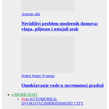
Artemis alfa
Nevidljivi problem modernih domova:
vlaga, plijesan i ustajali zrak
Nobel Water Systems
Omekšavanje vode u suvremenoj gradnji
e-MOBILNOST
Svi
e-AUTOMOBILI
e-
DVOKOTAČI
HIBRIDI
SMART CITY