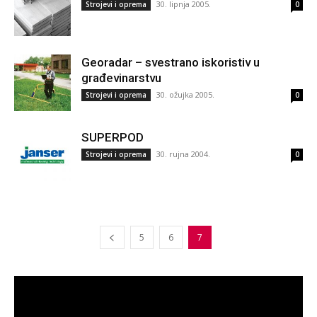
30. lipnja 2005.
Strojevi i oprema
0
Georadar – svestrano iskoristiv u
građevinarstvu
30. ožujka 2005.
Strojevi i oprema
0
SUPERPOD
30. rujna 2004.
Strojevi i oprema
0
5
6
7
Reproduktor
videozapisa