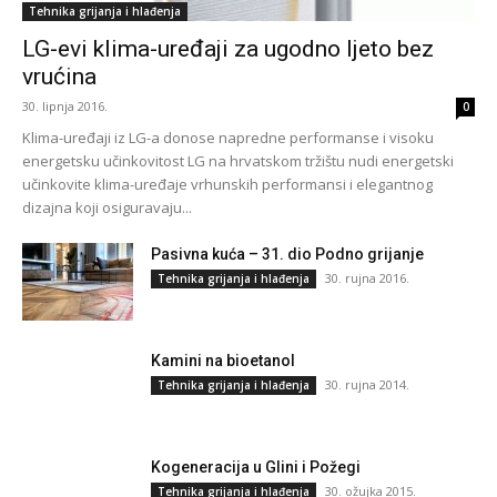
Tehnika grijanja i hlađenja
LG-evi klima-uređaji za ugodno ljeto bez
vrućina
30. lipnja 2016.
0
Klima-uređaji iz LG-a donose napredne performanse i visoku
energetsku učinkovitost LG na hrvatskom tržištu nudi energetski
učinkovite klima-uređaje vrhunskih performansi i elegantnog
dizajna koji osiguravaju...
Pasivna kuća – 31. dio Podno grijanje
30. rujna 2016.
Tehnika grijanja i hlađenja
Kamini na bioetanol
30. rujna 2014.
Tehnika grijanja i hlađenja
Kogeneracija u Glini i Požegi
30. ožujka 2015.
Tehnika grijanja i hlađenja