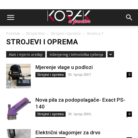
Početak
Strojarstvo
Strojevi i oprema
Stranica 7
STROJEVI I OPREMA
Alati i mjerni uređaji
Inženjering i tehnološka rješenja
Mjerenje vlage u podlozi
30. lipnja 2007.
Strojevi i oprema
0
Nova pila za podopolagače- Exact PS-
140
30. lipnja 2006.
Strojevi i oprema
0
Električni vlagomjer za drvo