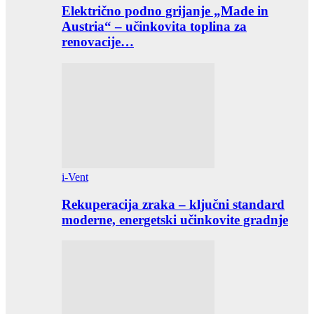
Električno podno grijanje „Made in
Austria“ – učinkovita toplina za
renovacije…
i-Vent
Rekuperacija zraka – ključni standard
moderne, energetski učinkovite gradnje