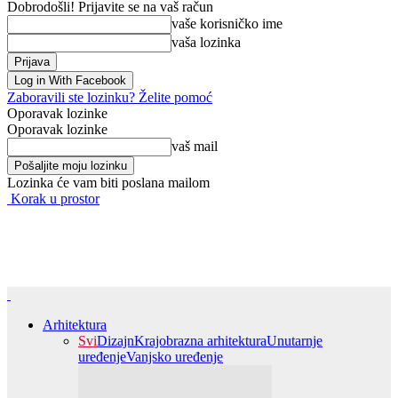
Dobrodošli! Prijavite se na vaš račun
vaše korisničko ime
vaša lozinka
Log in With Facebook
Zaboravili ste lozinku? Želite pomoć
Oporavak lozinke
Oporavak lozinke
vaš mail
Lozinka će vam biti poslana mailom
Korak u prostor
Arhitektura
Svi
Dizajn
Krajobrazna arhitektura
Unutarnje
uređenje
Vanjsko uređenje