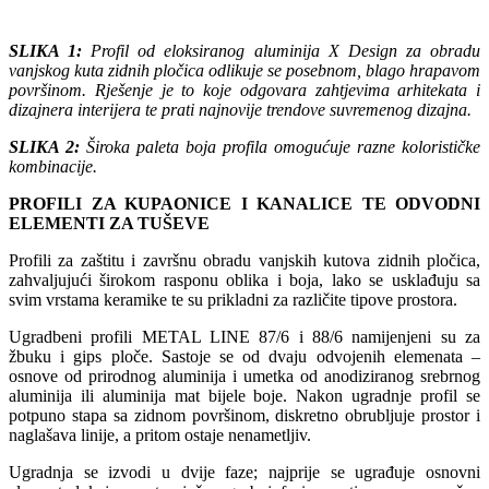
SLIKA 1:
Profil od eloksiranog aluminija X Design za obradu
vanjskog kuta zidnih pločica odlikuje se posebnom, blago hrapavom
površinom. Rješenje je to koje odgovara zahtjevima arhitekata i
dizajnera interijera te prati najnovije trendove suvremenog dizajna.
SLIKA 2:
Široka paleta boja profila omogućuje razne kolorističke
kombinacije.
PROFILI ZA KUPAONICE I KANALICE TE ODVODNI
ELEMENTI ZA TUŠEVE
Profili za zaštitu i završnu obradu vanjskih kutova zidnih pločica,
zahvaljujući širokom rasponu oblika i boja, lako se usklađuju sa
svim vrstama keramike te su prikladni za različite tipove prostora.
Ugradbeni profili METAL LINE 87/6 i 88/6 namijenjeni su za
žbuku i gips ploče. Sastoje se od dvaju odvojenih elemenata –
osnove od prirodnog aluminija i umetka od anodiziranog srebrnog
aluminija ili aluminija mat bijele boje. Nakon ugradnje profil se
potpuno stapa sa zidnom površinom, diskretno obrubljuje prostor i
naglašava linije, a pritom ostaje nenametljiv.
Ugradnja se izvodi u dvije faze; najprije se ugrađuje osnovni