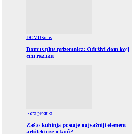
DOMUSplus
Domus plus prizemnica: Održivi dom koji
čini razliku
Nord produkt
Zašto kuhinja postaje najvažniji element
arhitekture u kući?