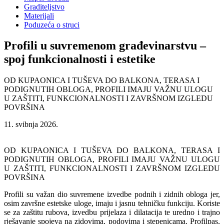
Graditeljstvo
Materijali
Poduzeća o struci
Profili u suvremenom građevinarstvu –
spoj funkcionalnosti i estetike
OD KUPAONICA I TUŠEVA DO BALKONA, TERASA I
PODIGNUTIH OBLOGA, PROFILI IMAJU VAŽNU ULOGU
U ZAŠTITI, FUNKCIONALNOSTI I ZAVRŠNOM IZGLEDU
POVRŠINA
11. svibnja 2026.
OD KUPAONICA I TUŠEVA DO BALKONA, TERASA I
PODIGNUTIH OBLOGA, PROFILI IMAJU VAŽNU ULOGU
U ZAŠTITI, FUNKCIONALNOSTI I ZAVRŠNOM IZGLEDU
POVRŠINA
Profili su važan dio suvremene izvedbe podnih i zidnih obloga jer,
osim završne estetske uloge, imaju i jasnu tehničku funkciju. Koriste
se za zaštitu rubova, izvedbu prijelaza i dilatacija te uredno i trajno
rješavanje spojeva na zidovima, podovima i stepenicama. Profilpas,