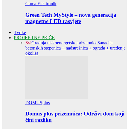
Gama Elektronik
Green Tech MyStyle – nova generacija
magnetne LED rasvjete
Tvrtke
PROJEKTNE PRIČE
Svi
Gradnja niskoenergetske prizemnice
Sanacija
betonskih stepenica + nadstrešnica + ograda + uređenje
okoliša
DOMUSplus
Domus plus prizemnica: Održivi dom koji
čini razliku