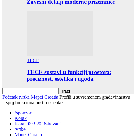
Završni detalji moderne prizemnice
TECE
TECE sustavi u funkciji prostora:
preciznost, estetika i ugoda
Početak
tvrtke
Mapei Croatia
Profili u suvremenom građevinarstvu
– spoj funkcionalnosti i estetike
!sponzor
Korak
Korak 093 2026-travanj
tvrtke
Mapei Croatia