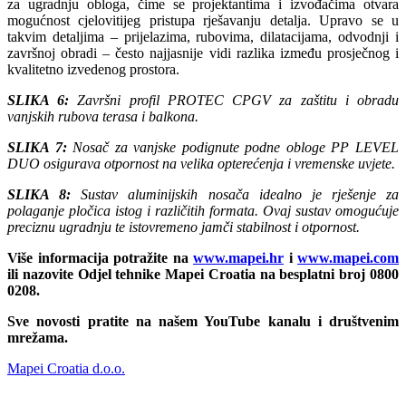
za ugradnju obloga, čime se projektantima i izvođačima otvara
mogućnost cjelovitijeg pristupa rješavanju detalja. Upravo se u
takvim detaljima – prijelazima, rubovima, dilatacijama, odvodnji i
završnoj obradi – često najjasnije vidi razlika između prosječnog i
kvalitetno izvedenog prostora.
SLIKA 6:
Završni profil PROTEC CPGV za zaštitu i obradu
vanjskih rubova terasa i balkona.
SLIKA 7:
Nosač za vanjske podignute podne obloge PP LEVEL
DUO osigurava otpornost na velika opterećenja i vremenske uvjete.
SLIKA 8:
Sustav aluminijskih nosača idealno je rješenje za
polaganje pločica istog i različitih formata. Ovaj sustav omogućuje
preciznu ugradnju te istovremeno jamči stabilnost i otpornost.
Više informacija potražite na
www.mapei.hr
i
www.mapei.com
ili nazovite Odjel tehnike Mapei Croatia na besplatni broj 0800
0208.
Sve novosti pratite na našem YouTube kanalu i društvenim
mrežama.
Mapei Croatia d.o.o.