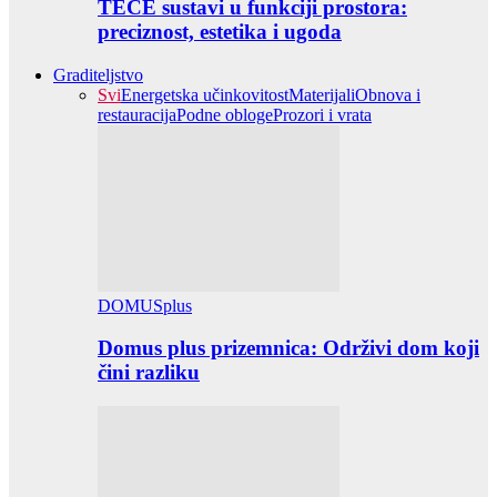
TECE sustavi u funkciji prostora:
preciznost, estetika i ugoda
Graditeljstvo
Svi
Energetska učinkovitost
Materijali
Obnova i
restauracija
Podne obloge
Prozori i vrata
DOMUSplus
Domus plus prizemnica: Održivi dom koji
čini razliku