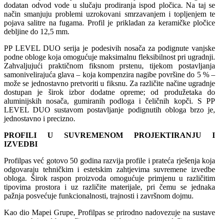
dodatan odvod vode u slučaju prodiranja ispod pločica. Na taj se
način smanjuju problemi uzrokovani smrzavanjem i topljenjem te
pojava salitre na fugama. Profil je prikladan za keramičke pločice
debljine do 12,5 mm.
PP LEVEL DUO serija je podesivih nosača za podignute vanjske
podne obloge koja omogućuje maksimalnu fleksibilnost pri ugradnji.
Zahvaljujući praktičnom fiksnom prstenu, tijekom postavljanja
samonivelirajuća glava – koja kompenzira nagibe površine do 5 % –
može se jednostavno pretvoriti u fiksnu. Za različite načine ugradnje
dostupan je širok izbor dodatne opreme; od produžetaka do
aluminijskih nosača, gumiranih podloga i čeličnih kopči. S PP
LEVEL DUO sustavom postavljanje podignutih obloga brzo je,
jednostavno i precizno.
PROFILI U SUVREMENOM PROJEKTIRANJU I
IZVEDBI
Profilpas već gotovo 50 godina razvija profile i prateća rješenja koja
odgovaraju tehničkim i estetskim zahtjevima suvremene izvedbe
obloga. Širok raspon proizvoda omogućuje primjenu u različitim
tipovima prostora i uz različite materijale, pri čemu se jednaka
pažnja posvećuje funkcionalnosti, trajnosti i završnom dojmu.
Kao dio Mapei Grupe, Profilpas se prirodno nadovezuje na sustave