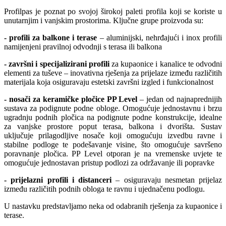
Profilpas je poznat po svojoj širokoj paleti profila koji se koriste u
unutarnjim i vanjskim prostorima. Ključne grupe proizvoda su:
‐
profili za balkone i terase
– aluminijski, nehrđajući i inox profili
namijenjeni pravilnoj odvodnji s terasa ili balkona
‐
završni i specijalizirani profili
za kupaonice i kanalice te odvodni
elementi za tuševe – inovativna rješenja za prijelaze između različitih
materijala koja osiguravaju estetski završni izgled i funkcionalnost
‐
nosači za keramičke pločice PP Level
– jedan od najnaprednijih
sustava za podignute podne obloge. Omogućuje jednostavnu i brzu
ugradnju podnih pločica na podignute podne konstrukcije, idealne
za vanjske prostore poput terasa, balkona i dvorišta. Sustav
uključuje prilagodljive nosače koji omogućuju izvedbu ravne i
stabilne podloge te podešavanje visine, što omogućuje savršeno
poravnanje pločica. PP Level otporan je na vremenske uvjete te
omogućuje jednostavan pristup podlozi za održavanje ili popravke
‐
prijelazni profili i distanceri
– osiguravaju nesmetan prijelaz
između različitih podnih obloga te ravnu i ujednačenu podlogu.
U nastavku predstavljamo neka od odabranih rješenja za kupaonice i
terase.