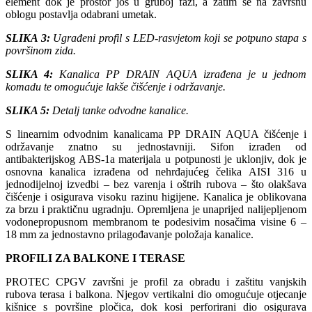
element dok je prostor još u gruboj fazi, a zatim se na završnu
oblogu postavlja odabrani umetak.
SLIKA 3:
Ugrađeni profil s LED-rasvjetom koji se potpuno stapa s
površinom zida.
SLIKA 4:
Kanalica PP DRAIN AQUA izrađena je u jednom
komadu te omogućuje lakše čišćenje i održavanje.
SLIKA 5:
Detalj tanke odvodne kanalice.
S linearnim odvodnim kanalicama PP DRAIN AQUA čišćenje i
održavanje znatno su jednostavniji. Sifon izrađen od
antibakterijskog ABS-1a materijala u potpunosti je uklonjiv, dok je
osnovna kanalica izrađena od nehrđajućeg čelika AISI 316 u
jednodijelnoj izvedbi – bez varenja i oštrih rubova – što olakšava
čišćenje i osigurava visoku razinu higijene. Kanalica je oblikovana
za brzu i praktičnu ugradnju. Opremljena je unaprijed nalijepljenom
vodonepropusnom membranom te podesivim nosačima visine 6 –
18 mm za jednostavno prilagođavanje položaja kanalice.
PROFILI ZA BALKONE I TERASE
PROTEC CPGV završni je profil za obradu i zaštitu vanjskih
rubova terasa i balkona. Njegov vertikalni dio omogućuje otjecanje
kišnice s površine pločica, dok kosi perforirani dio osigurava