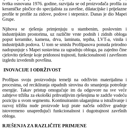
tvrtka osnovana 1976. godine, razvijala se od proizvođača profila za
keramičke pločice do specijalista za završne, dilatacijske i prijelazne
profile te profile za zidove, podove i stepenice. Danas je dio Mapei
Grupe.
Njihova se rješenja primjenjuju u stambenim, poslovnim i
industrijskim prostorima, uz različite vrste podnih i zidnih obloga
poput keramike, kamena, drva, laminata, tepiha, LVT-a, vinila i
industrijskih podova. U tom se smislu Profilpasova ponuda prirodno
nadopunjuje s Mapei sustavima za ugradnju obloga, pa zajedno čine
cjelovito rješenje koje pridonosi trajnosti, funkcionalnosti i završnom
izgledu izvedenih površina.
INOVACIJE I ODRŽIVOST
Profilpas svoju proizvodnju temelji na održivim materijalima i
procesima, od recikliranja otpadnih sirovina do smanjenja potrošnje
energije. Takav pristup omogućuje im da odgovore na sve veće
zahtjeve tržišta za ekološki prihvatljivim rješenjima te zadrže vodeću
poziciju u svom segmentu. Kontinuiranim ulaganjima u istraživanje i
razvoj tržištu nude proizvode koji prate načela održive gradnje
istovremeno unapređujući funkcionalnost i dugotrajnost završnih
obloga.
RJEŠENJA ZA RAZLIČITE PRIMJENE