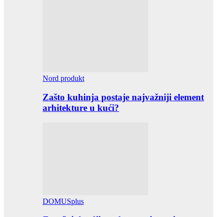
Nord produkt
Zašto kuhinja postaje najvažniji element
arhitekture u kući?
DOMUSplus