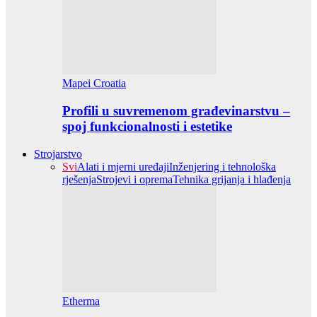
Mapei Croatia
Profili u suvremenom građevinarstvu –
spoj funkcionalnosti i estetike
Strojarstvo
Svi
Alati i mjerni uređaji
Inženjering i tehnološka
rješenja
Strojevi i oprema
Tehnika grijanja i hlađenja
Etherma