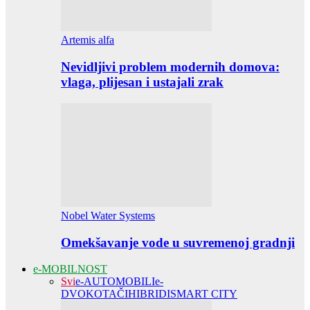
Artemis alfa
Nevidljivi problem modernih domova:
vlaga, plijesan i ustajali zrak
Nobel Water Systems
Omekšavanje vode u suvremenoj gradnji
e-MOBILNOST
Svi
e-AUTOMOBILI
e-
DVOKOTAČI
HIBRIDI
SMART CITY