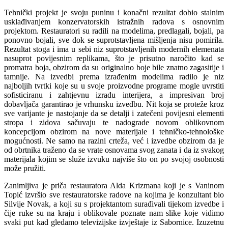
Tehnički projekt je svoju puninu i konačni rezultat dobio stalnim
usklađivanjem konzervatorskih istražnih radova s osnovnim
projektom. Restauratori su radili na modelima, predlagali, bojali, pa
ponovno bojali, sve dok se suprotstavljena mišljenja nisu pomirila.
Rezultat stoga i ima u sebi niz suprotstavljenih modernih elemenata
nasuprot povijesnim replikama, što je prisutno naročito kad se
promatra boja, obzirom da su originalno boje bile znatno zagasitije i
tamnije. Na izvedbi prema izrađenim modelima radilo je niz
najboljih tvrtki koje su u svoje proizvodne programe mogle uvrstiti
sofisticiranu i zahtjevnu izradu interijera, a impresivan broj
dobavljača garantirao je vrhunsku izvedbu. Nit koja se proteže kroz
sve varijante je nastojanje da se detalji i zatečeni povijesni elementi
stropa i zidova sačuvaju te nadograde novom oblikovnom
koncepcijom obzirom na nove materijale i tehničko-tehnološke
mogućnosti. Ne samo na razini crteža, već i izvedbe obzirom da je
od obrtnika traženo da se vrate osnovama svog zanata i da iz svakog
materijala kojim se služe izvuku najviše što on po svojoj osobnosti
može pružiti.
Zanimljiva je priča restauratora Alda Krizmana koji je s Vaninom
Topić izvršio sve restauratorske radove na kojima je konzultant bio
Silvije Novak, a koji su s projektantom surađivali tijekom izvedbe i
čije ruke su na kraju i oblikovale poznate nam slike koje vidimo
svaki put kad gledamo televizijske izvještaje iz Sabornice. Izuzetnu