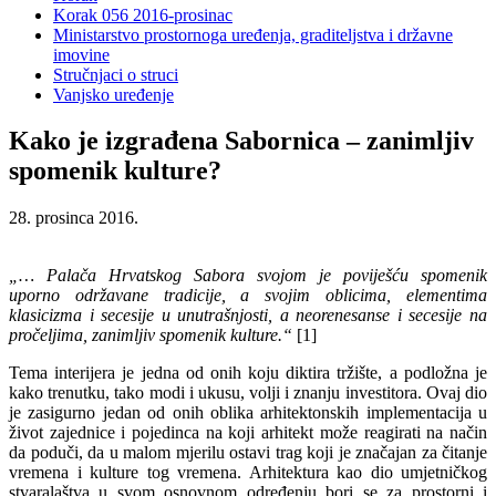
Korak 056 2016-prosinac
Ministarstvo prostornoga uređenja, graditeljstva i državne
imovine
Stručnjaci o struci
Vanjsko uređenje
Kako je izgrađena Sabornica – zanimljiv
spomenik kulture?
28. prosinca 2016.
„… Palača Hrvatskog Sabora svojom je poviješću spomenik
uporno održavane tradicije, a svojim oblicima, elementima
klasicizma i secesije u unutrašnjosti, a neorenesanse i secesije na
pročeljima, zanimljiv spomenik kulture.“
[1]
Tema interijera je jedna od onih koju diktira tržište, a podložna je
kako trenutku, tako modi i ukusu, volji i znanju investitora. Ovaj dio
je zasigurno jedan od onih oblika arhitektonskih implementacija u
život zajednice i pojedinca na koji arhitekt može reagirati na način
da poduči, da u malom mjerilu ostavi trag koji je značajan za čitanje
vremena i kulture tog vremena. Arhitektura kao dio umjetničkog
stvaralaštva u svom osnovnom određenju bori se za prostorni i