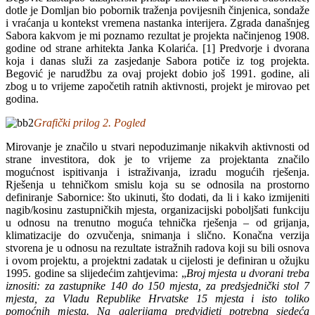
dotle je Domljan bio pobornik traženja povijesnih činjenica, sondaže
i vraćanja u kontekst vremena nastanka interijera. Zgrada današnjeg
Sabora kakvom je mi poznamo rezultat je projekta načinjenog 1908.
godine od strane arhitekta Janka Kolarića. [1] Predvorje i dvorana
koja i danas služi za zasjedanje Sabora potiče iz tog projekta.
Begović je narudžbu za ovaj projekt dobio još 1991. godine, ali
zbog u to vrijeme započetih ratnih aktivnosti, projekt je mirovao pet
godina.
Grafički prilog 2. Pogled
Mirovanje je značilo u stvari nepoduzimanje nikakvih aktivnosti od
strane investitora, dok je to vrijeme za projektanta značilo
mogućnost ispitivanja i istraživanja, izradu mogućih rješenja.
Rješenja u tehničkom smislu koja su se odnosila na prostorno
definiranje Sabornice: što ukinuti, što dodati, da li i kako izmijeniti
nagib/kosinu zastupničkih mjesta, organizacijski poboljšati funkciju
u odnosu na trenutno moguća tehnička rješenja – od grijanja,
klimatizacije do ozvučenja, snimanja i slično. Konačna verzija
stvorena je u odnosu na rezultate istražnih radova koji su bili osnova
i ovom projektu, a projektni zadatak u cijelosti je definiran u ožujku
1995. godine sa slijedećim zahtjevima: „
Broj mjesta u dvorani treba
iznositi: za zastupnike 140 do 150 mjesta, za predsjednički stol 7
mjesta, za Vladu Republike Hrvatske 15 mjesta i isto toliko
pomoćnih mjesta. Na galerijama predvidjeti potrebna sjedeća