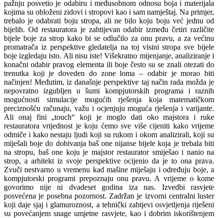
pažnju posvetio je odabiru i međusobnom odnosu boja i materijala
kojima su obloženi zidovi i stropovi kao i sam namještaj. Na primjer,
trebalo je odabrati boju stropa, ali ne bilo koju boju već jednu od
bijelih. Od restauratora je zahtijevan odabir između četiri različite
bijele boje za strop kako bi se odlučilo za onu pravu, a za većinu
promatrača iz perspektive gledatelja na toj visini stropa sve bijele
boje izgledaju isto. Ali nisu iste! Višekratno mijenjanje, analiziranje i
konačni odabir pravog elementa ili boje često su se znali otezati do
trenutka koji je doveden do zone loma – odabir je morao biti
načinjen! Međutim, iz današnje perspektive taj način rada možda je
nepovratno izgubljen u šumi kompjutorskih programa i raznih
mogućnosti simulacije mogućih rješenja koja matematičkom
preciznošću računaju, važu i ocjenjuju moguća rješenja i varijante.
Ali onaj fini „touch“ koji je moglo dati oko majstora i ruke
restauratora vrijednost je koju ćemo sve više cijeniti kako vrijeme
odmiče i kako nestaju ljudi koji su rukom i okom analizirali, koji su
miješali boje do dobivanja baš one nijanse bijele koja je trebala biti
na stropu, baš one koju je majstor restaurator smiješao i nanio na
strop, a arhitekt iz svoje perspektive ocijenio da je to ona prava.
Zvuči nestvarno u vremenu kad mašine miješaju i određuju boje, a
kompjutorski programi prepoznaju onu pravu. A vrijeme o kome
govorimo nije ni dvadeset godina iza nas. Izvedbi rasvjete
posvećena je posebna pozornost. Zadržan je izvorni centralni luster
koji daje sjaj i glamuroznost, a tehnički zahtjevi osvjetljenja riješeni
su povećanjem snage umjetne rasvjete, kao i dobrim iskorištenjem