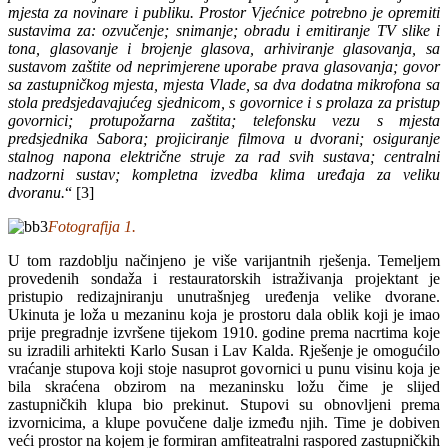
mjesta za novinare i publiku. Prostor Vjećnice potrebno je opremiti
sustavima za: ozvučenje; snimanje; obradu i emitiranje TV slike i
tona, glasovanje i brojenje glasova, arhiviranje glasovanja, sa
sustavom zaštite od neprimjerene uporabe prava glasovanja; govor
sa zastupničkog mjesta, mjesta Vlade, sa dva dodatna mikrofona sa
stola predsjedavajućeg sjednicom, s govornice i s prolaza za pristup
govornici; protupožarna zaštita; telefonsku vezu s mjesta
predsjednika Sabora; projiciranje filmova u dvorani; osiguranje
stalnog napona električne struje za rad svih sustava; centralni
nadzorni sustav; kompletna izvedba klima uređaja za veliku
dvoranu.
“ [3]
Fotografija 1.
U tom razdoblju načinjeno je više varijantnih rješenja. Temeljem
provedenih sondaža i restauratorskih istraživanja projektant je
pristupio redizajniranju unutrašnjeg uređenja velike dvorane.
Ukinuta je loža u mezaninu koja je prostoru dala oblik koji je imao
prije pregradnje izvršene tijekom 1910. godine prema nacrtima koje
su izradili arhitekti Karlo Susan i Lav Kalda. Rješenje je omogućilo
vraćanje stupova koji stoje nasuprot govornici u punu visinu koja je
bila skraćena obzirom na mezaninsku ložu čime je slijed
zastupničkih klupa bio prekinut. Stupovi su obnovljeni prema
izvornicima, a klupe povučene dalje između njih. Time je dobiven
veći prostor na kojem je formiran amfiteatralni raspored zastupničkih