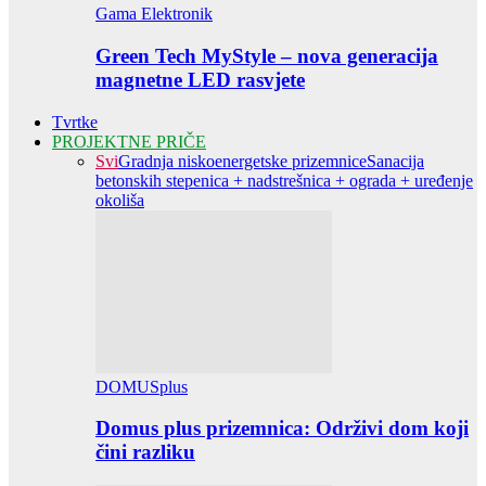
Gama Elektronik
Green Tech MyStyle – nova generacija
magnetne LED rasvjete
Tvrtke
PROJEKTNE PRIČE
Svi
Gradnja niskoenergetske prizemnice
Sanacija
betonskih stepenica + nadstrešnica + ograda + uređenje
okoliša
DOMUSplus
Domus plus prizemnica: Održivi dom koji
čini razliku