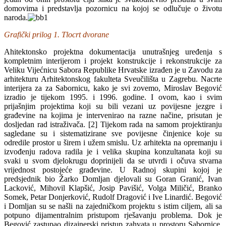
domovima i predstavlja pozornicu na kojoj se odlučuje o životu
naroda.
Grafički prilog 1. Tlocrt dvorane
Ahitektonsko projektna dokumentacija unutrašnjeg uređenja s
kompletnim interijerom i projekt konstrukcije i rekonstrukcije za
Veliku Vijećnicu Sabora Republike Hrvatske izrađen je u Zavodu za
arhitekturu Arhitektonskog fakulteta Sveučilišta u Zagrebu. Nacrte
interijera za za Sabornicu, kako je svi zovemo, Miroslav Begović
izradio je tijekom 1995. i 1996. godine. I ovom, kao i svim
prijašnjim projektima koji su bili vezani uz povijesne jezgre i
građevine na kojima je intervenirao na razne načine, prisutan je
dosljedan rad istraživača. [2] Tijekom rada na samom projektiranju
sagledane su i sistematizirane sve povijesne činjenice koje su
odredile prostor u širem i užem smislu. Uz arhitekta na opremanju i
izvođenju radova radila je i velika skupina konzultanata koji su
svaki u svom djelokrugu doprinijeli da se utvrdi i očuva stvarna
vrijednost postojeće građevine. U Radnoj skupini kojoj je
predsjednik bio Žarko Domljan djelovali su Goran Granić, Ivan
Lacković, Mihovil Klapšić, Josip Pavišić, Volga Miličić, Branko
Somek, Petar Donjerković, Rudolf Dragović i Ive Linardić. Begović
i Domljan su se našli na zajedničkom projektu s istim ciljem, ali sa
potpuno dijamentralnim pristupom rješavanju problema. Dok je
Begović zastupao dizajnerski pristup zahvata u prostoru Sabornice,