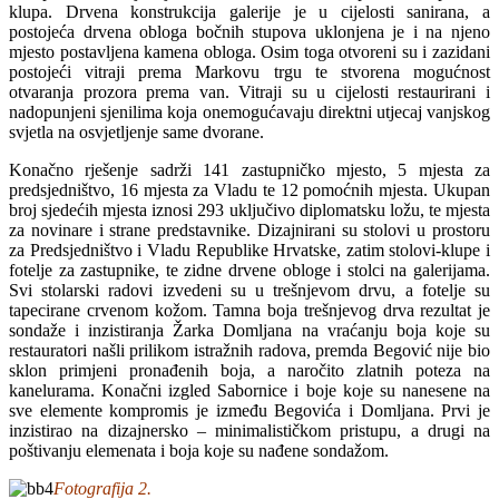
klupa. Drvena konstrukcija galerije je u cijelosti sanirana, a
postojeća drvena obloga bočnih stupova uklonjena je i na njeno
mjesto postavljena kamena obloga. Osim toga otvoreni su i zazidani
postojeći vitraji prema Markovu trgu te stvorena mogućnost
otvaranja prozora prema van. Vitraji su u cijelosti restaurirani i
nadopunjeni sjenilima koja onemogućavaju direktni utjecaj vanjskog
svjetla na osvjetljenje same dvorane.
Konačno rješenje sadrži 141 zastupničko mjesto, 5 mjesta za
predsjedništvo, 16 mjesta za Vladu te 12 pomoćnih mjesta. Ukupan
broj sjedećih mjesta iznosi 293 uključivo diplomatsku ložu, te mjesta
za novinare i strane predstavnike. Dizajnirani su stolovi u prostoru
za Predsjedništvo i Vladu Republike Hrvatske, zatim stolovi-klupe i
fotelje za zastupnike, te zidne drvene obloge i stolci na galerijama.
Svi stolarski radovi izvedeni su u trešnjevom drvu, a fotelje su
tapecirane crvenom kožom. Tamna boja trešnjevog drva rezultat je
sondaže i inzistiranja Žarka Domljana na vraćanju boja koje su
restauratori našli prilikom istražnih radova, premda Begović nije bio
sklon primjeni pronađenih boja, a naročito zlatnih poteza na
kanelurama. Konačni izgled Sabornice i boje koje su nanesene na
sve elemente kompromis je između Begovića i Domljana. Prvi je
inzistirao na dizajnersko – minimalističkom pristupu, a drugi na
poštivanju elemenata i boja koje su nađene sondažom.
Fotografija 2.