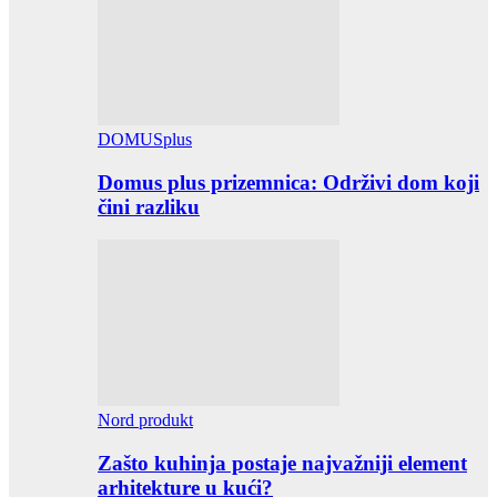
DOMUSplus
Domus plus prizemnica: Održivi dom koji
čini razliku
Nord produkt
Zašto kuhinja postaje najvažniji element
arhitekture u kući?