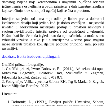
dnevnog svijetla koje korespondira s umjetnim. Vještina odabira
jačine i smjera osvjetljenja u ovom primjeru je dala izuzetne rezultate
koji se očituju kroz smirujući ugođaj koji se čita u prostoru.
Interijeri su jedna od tema koju odlikuje ljubav prema dobrom i
kvalitetnom detalju koji jedino kad je dobro osmišljen i majstorski
izveden u adekvatnom materijalu postaje u prostoru nevidljiv i
svojom nevidljivošću interijer pretvara od prosječnog u vrhunski.
Našminkati lice žene da izgleda kao da nije našminkana može samo
vrhunski vizažist, a tako je i s interijerima – samo pravi majstor
može stvarati prostore koji djeluju potpuno prirodno, sami po sebi
razumljivi.
doc.dr.sc. Borka Bobovec, dipl.ing.arh.
Grafički prilozi i fotografije:
1. Grafički prilozi, Izvor: Bobovec, B., (2011.), Arhitektonski opus
Miroslava Begovića, Doktorski rad, Sveučilište u Zagrebu,
Filozofski fakultet, Zagreb, str. 870 i 871
2. Fotografije: Velika vijećnica Sabora RH, Trg S. Marka 6, Zagreb,
Izvor: Miljenko Bernfest, 2012.
Literatura:
Dobronić, L., (1993.), Povijest palače Hrvatskog Sabora,