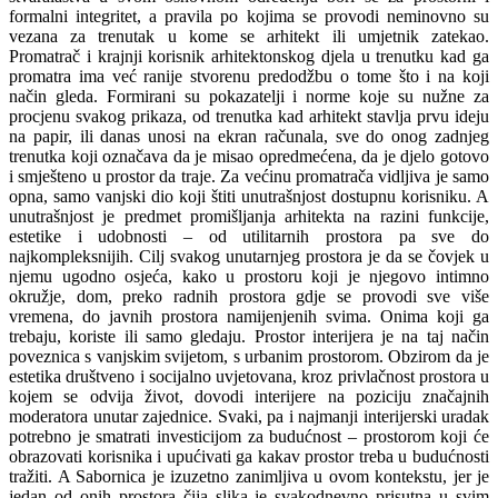
formalni integritet, a pravila po kojima se provodi neminovno su
vezana za trenutak u kome se arhitekt ili umjetnik zatekao.
Promatrač i krajnji korisnik arhitektonskog djela u trenutku kad ga
promatra ima već ranije stvorenu predodžbu o tome što i na koji
način gleda. Formirani su pokazatelji i norme koje su nužne za
procjenu svakog prikaza, od trenutka kad arhitekt stavlja prvu ideju
na papir, ili danas unosi na ekran računala, sve do onog zadnjeg
trenutka koji označava da je misao opredmećena, da je djelo gotovo
i smješteno u prostor da traje. Za većinu promatrača vidljiva je samo
opna, samo vanjski dio koji štiti unutrašnjost dostupnu korisniku. A
unutrašnjost je predmet promišljanja arhitekta na razini funkcije,
estetike i udobnosti – od utilitarnih prostora pa sve do
najkompleksnijih. Cilj svakog unutarnjeg prostora je da se čovjek u
njemu ugodno osjeća, kako u prostoru koji je njegovo intimno
okružje, dom, preko radnih prostora gdje se provodi sve više
vremena, do javnih prostora namijenjenih svima. Onima koji ga
trebaju, koriste ili samo gledaju. Prostor interijera je na taj način
poveznica s vanjskim svijetom, s urbanim prostorom. Obzirom da je
estetika društveno i socijalno uvjetovana, kroz privlačnost prostora u
kojem se odvija život, dovodi interijere na poziciju značajnih
moderatora unutar zajednice. Svaki, pa i najmanji interijerski uradak
potrebno je smatrati investicijom za budućnost – prostorom koji će
obrazovati korisnika i upućivati ga kakav prostor treba u budućnosti
tražiti. A Sabornica je izuzetno zanimljiva u ovom kontekstu, jer je
jedan od onih prostora čija slika je svakodnevno prisutna u svim