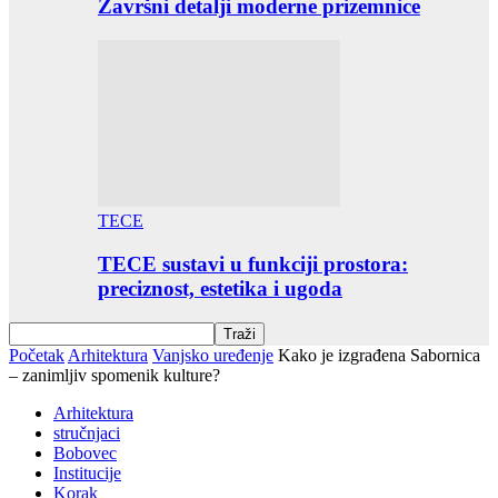
Završni detalji moderne prizemnice
TECE
TECE sustavi u funkciji prostora:
preciznost, estetika i ugoda
Početak
Arhitektura
Vanjsko uređenje
Kako je izgrađena Sabornica
– zanimljiv spomenik kulture?
Arhitektura
stručnjaci
Bobovec
Institucije
Korak