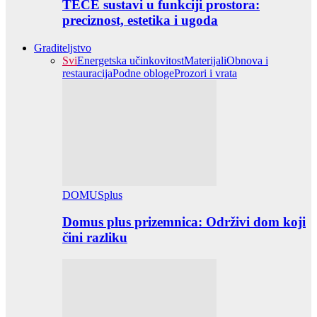
TECE sustavi u funkciji prostora:
preciznost, estetika i ugoda
Graditeljstvo
Svi
Energetska učinkovitost
Materijali
Obnova i
restauracija
Podne obloge
Prozori i vrata
DOMUSplus
Domus plus prizemnica: Održivi dom koji
čini razliku