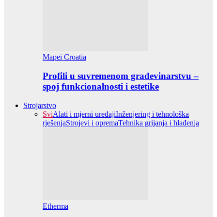
Mapei Croatia
Profili u suvremenom građevinarstvu –
spoj funkcionalnosti i estetike
Strojarstvo
Svi
Alati i mjerni uređaji
Inženjering i tehnološka
rješenja
Strojevi i oprema
Tehnika grijanja i hlađenja
Etherma