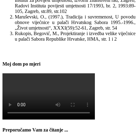
Institut za povijest umjetnosti, Izvorni znanstveni rad, Zagreb,
Radovi Instituta povijesti umjetnosti 17/1993, br. 2, 1993:89-
105, Zagreb, str.89, str.102
Maruševski, O., (1997.), Tradicija i suvremenost, U povodu
obnove vijećnice u palači Hrvatskog Sabora 1995.-1996.,
„Život umjetnosti“, XXXI(59):52-61, Zagreb, str. 54
Rukopis, Begović, M., Projektiranje i izvedba velike vijećnice
u palači Sabora Republike Hrvatske, HMA, str. 1 i 2
Moj dom po mjeri
Preporučamo Vam za čitanje ...