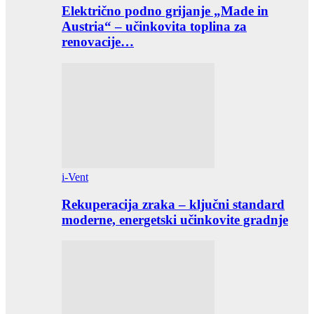
Električno podno grijanje „Made in
Austria“ – učinkovita toplina za
renovacije…
i-Vent
Rekuperacija zraka – ključni standard
moderne, energetski učinkovite gradnje