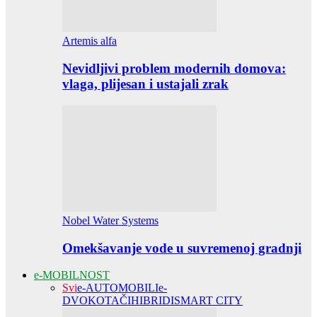
Artemis alfa
Nevidljivi problem modernih domova:
vlaga, plijesan i ustajali zrak
Nobel Water Systems
Omekšavanje vode u suvremenoj gradnji
e-MOBILNOST
Svi
e-AUTOMOBILI
e-
DVOKOTAČI
HIBRIDI
SMART CITY