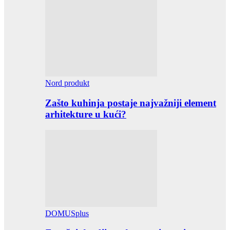
Nord produkt
Zašto kuhinja postaje najvažniji element
arhitekture u kući?
DOMUSplus