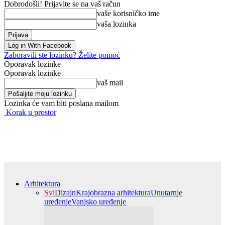
Dobrodošli! Prijavite se na vaš račun
vaše korisničko ime
vaša lozinka
Log in With Facebook
Zaboravili ste lozinku? Želite pomoć
Oporavak lozinke
Oporavak lozinke
vaš mail
Lozinka će vam biti poslana mailom
Korak u prostor
Arhitektura
Svi
Dizajn
Krajobrazna arhitektura
Unutarnje
uređenje
Vanjsko uređenje