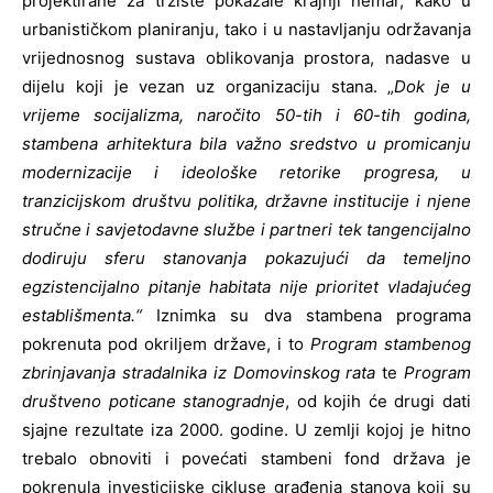
projektirane za tržište pokazale krajnji nemar, kako u
urbanističkom planiranju, tako i u nastavljanju održavanja
vrijednosnog sustava oblikovanja prostora, nadasve u
dijelu koji je vezan uz organizaciju stana. „
Dok je u
vrijeme socijalizma, naročito 50-tih i 60-tih godina,
stambena arhitektura bila važno sredstvo u promicanju
modernizacije i ideološke retorike progresa, u
tranzicijskom društvu politika, državne institucije i njene
stručne i savjetodavne službe i partneri tek tangencijalno
dodiruju sferu stanovanja pokazujući da temeljno
egzistencijalno pitanje habitata nije prioritet vladajućeg
establišmenta.“
Iznimka su dva stambena programa
pokrenuta pod okriljem države, i to
Program stambenog
zbrinjavanja stradalnika iz Domovinskog rata
te
Program
društveno poticane stanogradnje
, od kojih će drugi dati
sjajne rezultate iza 2000. godine. U zemlji kojoj je hitno
trebalo obnoviti i povećati stambeni fond država je
pokrenula investicijske cikluse građenja stanova koji su