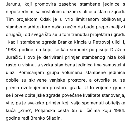
Jarunu, koji promovira zasebne stambene jedinice s
neposrednim, samostalnim ulazom s ulice u stan u zgradi.
Tim projektom Odak je u vrlo limitiranom oblikovanju
stambene arhitekture našao način da bude prepoznatljiv i
drugačiji od svega što se u tom trenutku projektira i gradi.
Kao i stambena zgrada Branka Kincla u Petrovoj ulici 1,
1983. godine, na kojoj se kao suradnik potpisuje Dražen
Juračić. I ovo je derivirani primjer stambenog niza koji
raste u visinu, a svaka stambena jedinica ima samostalni
ulaz. Pomicanjem grupa volumena stambene jedinice
dobile su skrivene vanjske prostore, a otvorile su se
prema ozelenjenom prostoru grada. U to vrijeme grade
se i prve obiteljske zgrade povećane kvalitete stanovanja,
vile, pa je svakako primjer koji valja spomenuti obiteljska
kuća „Zrno“, Poljanska cesta 55 u Ičićima koju 1984.
godine radi Branko Silađin.