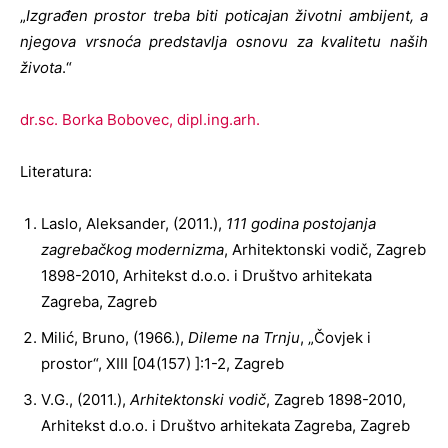
„
Izgrađen prostor treba biti poticajan životni ambijent, a
njegova vrsnoća predstavlja osnovu za kvalitetu naših
života
.“
dr.sc. Borka Bobovec, dipl.ing.arh.
Literatura:
Laslo, Aleksander, (2011.),
111 godina postojanja
zagrebačkog modernizma
, Arhitektonski vodič, Zagreb
1898-2010, Arhitekst d.o.o. i Društvo arhitekata
Zagreba, Zagreb
Milić, Bruno, (1966.),
Dileme na Trnju
, „Čovjek i
prostor“, XIII [04(157) ]:1-2, Zagreb
V.G., (2011.),
Arhitektonski vodič
, Zagreb 1898-2010,
Arhitekst d.o.o. i Društvo arhitekata Zagreba, Zagreb