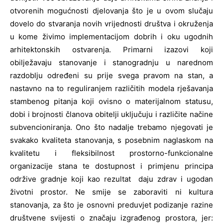
otvorenih mogućnosti djelovanja što je u ovom slučaju
dovelo do stvaranja novih vrijednosti društva i okruženja
u kome živimo implementacijom dobrih i oku ugodnih
arhitektonskih ostvarenja. Primarni izazovi koji
obilježavaju stanovanje i stanogradnju u narednom
razdoblju određeni su prije svega pravom na stan, a
nastavno na to reguliranjem različitih modela rješavanja
stambenog pitanja koji ovisno o materijalnom statusu,
dobi i brojnosti članova obitelji uključuju i različite načine
subvencioniranja. Ono što nadalje trebamo njegovati je
svakako kvaliteta stanovanja, s posebnim naglaskom na
kvalitetu i fleksibilnost prostorno-funkcionalne
organizacije stana te dostupnost i primjenu principa
održive gradnje koji kao rezultat daju zdrav i ugodan
životni prostor. Ne smije se zaboraviti ni kultura
stanovanja, za što je osnovni preduvjet podizanje razine
društvene svijesti o značaju izgrađenog prostora, jer: