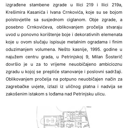
izgrađene stambene zgrade u Ilici 219 i Ilici 219a,
Krešimira Kasanića i Ivana Crnkovića, koje su se bojom
poistovjetile sa susjednom ciglanom. Obje zgrade, a
posebno Crnkovićeva, oblikovanjem pročelja stvaraju
uvod u ponovno korištenje boje i dekorativnih elemenata
koje u ovom slučaju ispisuje metalnim ogradama i finim
oduzimanjem volumena. Nešto kasnije, 1995. godine u
najužem centru grada, u Petrinjskoj 9, Milan Šosterič
dovršio je u za to vrijeme neuobičajeno ambicioznu
zgradu u kojoj se prepliće stanovanje i poslovni sadržaji.
Oblikovanjem pročelja na potpuno neuobičajen način za
zagrebačke uvjete, izlazi iz uličnog platna i nadvija se
zakošenim istakom s lođama nad Petrinjsku ulicu.