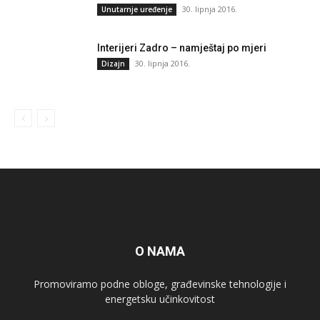
30. lipnja 2016.
Unutarnje uređenje
Interijeri Zadro – namještaj po mjeri
30. lipnja 2016.
Dizajn
O NAMA
Promoviramo podne obloge, građevinske tehnologije i
energetsku učinkovitost