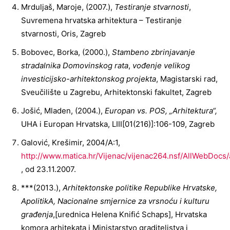
Mrduljaš, Maroje, (2007.),
Testiranje stvarnosti
,
Suvremena hrvatska arhitektura – Testiranje
stvarnosti, Oris, Zagreb
Bobovec, Borka, (2000.),
Stambeno zbrinjavanje
stradalnika Domovinskog rata
,
vođenje velikog
investicijsko-arhitektonskog projekta
, Magistarski rad,
Sveučilište u Zagrebu, Arhitektonski fakultet, Zagreb
Jošić, Mladen, (2004.),
Europan vs. POS, „Arhitektura“,
UHA i Europan Hrvatska, LIII[01(216)]:106-109, Zagreb
Galović, Krešimir, 2004/A:1,
http://www.matica.hr/Vijenac/vijenac264.nsf/AllWebDocs/a
, od 23.11.2007.
***(2013.),
Arhitektonske politike Republike Hrvatske,
ApolitikA, Nacionalne smjernice za vrsnoću i kulturu
građenja
,[urednica Helena Knifić Schaps], Hrvatska
komora arhitekata i Ministarstvo graditeljstva i