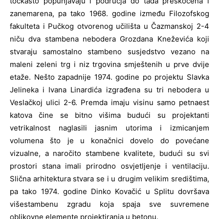
točkasto popunjavaju i područja do tada preskočena i
zanemarena, pa tako 1968. godine između Filozofskog
fakulteta i Pučkog otvorenog učilišta u Čazmanskoj 2-4
niču dva stambena nebodera Grozdana Kneževića koji
stvaraju samostalno stambeno susjedstvo vezano na
maleni zeleni trg i niz trgovina smještenih u prve dvije
etaže. Nešto zapadnije 1974. godine po projektu Slavka
Jelineka i Ivana Linardića izgrađena su tri nebodera u
Veslačkoj ulici 2-6. Premda imaju visinu samo petnaest
katova čine se bitno višima budući su projektanti
vetrikalnost naglasili jasnim utorima i izmicanjem
volumena što je u konačnici dovelo do povećane
vizualne, a naročito stambene kvalitete, budući su svi
prostori stana imali prirodno osvjetljenje i ventilaciju.
Slična arhitektura stvara se i u drugim velikim središtima,
pa tako 1974. godine Dinko Kovačić u Splitu dovršava
višestambenu zgradu koja spaja sve suvremene
oblikovne elemente projektiranja u betonu.