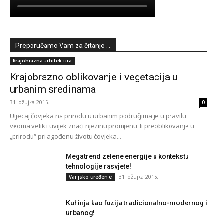
Preporučamo Vam za čitanje ...
Krajobrazna arhitektura
Krajobrazno oblikovanje i vegetacija u
urbanim sredinama
31. ožujka 2016.
0
Utjecaj čovjeka na prirodu u urbanim područjima je u pravilu
veoma velik i uvijek znači njezinu promjenu ili preoblikovanje u
„prirodu“ prilagođenu životu čovjeka...
Megatrend zelene energije u kontekstu
tehnologije rasvjete!
31. ožujka 2016.
Vanjsko uređenje
Kuhinja kao fuzija tradicionalno-modernog i
urbanog!