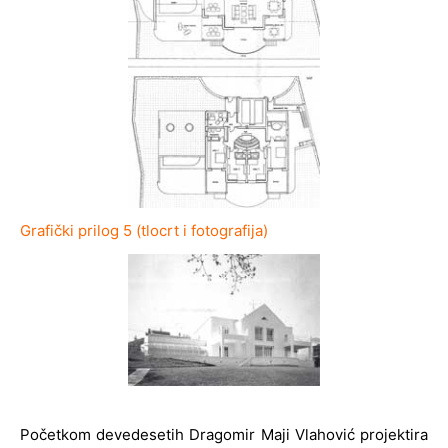
Grafički prilog 5 (tlocrt i fotografija)
Početkom devedesetih Dragomir Maji Vlahović projektira