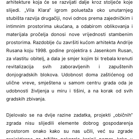
arhitekture koja će se razvijati dalje kroz stoljeće koje
slijedi. „Vila Klara“ igrom poluetaža oko unutarnjeg
stubišta razvija drugačiji, novi odnos prema zajedničkim i
intimnim prostorima ukućana, a odabirom oblikovanja i
materijala pročelja donosi nove vrijednosti stambenim
prostorima. Razdoblje ću završiti kućom arhitekta Andrije
Rusana koju 1998. godine projektira s Jasenkom Rusan,
za vlastitu obitelj, a dala je smjer kojim bi trebala krenuti
revitalizacija svih zaboravljenih i zapuštenih
donjogradskih blokova. Udobnost doma zaštićenog od
ulične vreve, smještena u samom centru grada oda je
udobnosti življenja u miru i tišini, a na korak od svih
gradskih zbivanja.
Djelovalo se na dvije razine zadatka, projekti „običnih“
zgrada nisu slijedili elemente dobrog gospodarenja
prostorom onako kako su nas učili, već su zgrade