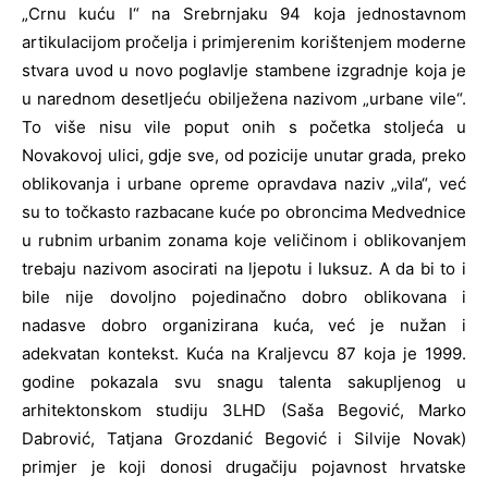
„Crnu kuću I“ na Srebrnjaku 94 koja jednostavnom
artikulacijom pročelja i primjerenim korištenjem moderne
stvara uvod u novo poglavlje stambene izgradnje koja je
u narednom desetljeću obilježena nazivom „urbane vile“.
To više nisu vile poput onih s početka stoljeća u
Novakovoj ulici, gdje sve, od pozicije unutar grada, preko
oblikovanja i urbane opreme opravdava naziv „vila“, već
su to točkasto razbacane kuće po obroncima Medvednice
u rubnim urbanim zonama koje veličinom i oblikovanjem
trebaju nazivom asocirati na ljepotu i luksuz. A da bi to i
bile nije dovoljno pojedinačno dobro oblikovana i
nadasve dobro organizirana kuća, već je nužan i
adekvatan kontekst. Kuća na Kraljevcu 87 koja je 1999.
godine pokazala svu snagu talenta sakupljenog u
arhitektonskom studiju 3LHD (Saša Begović, Marko
Dabrović, Tatjana Grozdanić Begović i Silvije Novak)
primjer je koji donosi drugačiju pojavnost hrvatske