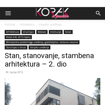
Početak
Arhitektura
Vanjsko uređenje
Arhitektura
stručnjaci
Bobovec
Institucije
Korak
Korak 042 2013-lipanj
Ministarstvo prostornoga uređenja, graditeljstva i državne imovine
Stručnjaci o struci
Vanjsko uređenje
Stan, stanovanje, stambena
arhitektura – 2. dio
30. lipnja 2013.