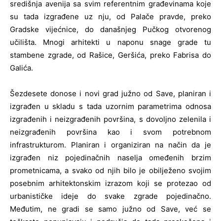
središnja avenija sa svim referentnim građevinama koje
su tada izgrađene uz nju, od Palače pravde, preko
Gradske vijećnice, do današnjeg Pučkog otvorenog
učilišta. Mnogi arhitekti u naponu snage grade tu
stambene zgrade, od Rašice, Geršića, preko Fabrisa do
Galića.
Šezdesete donose i novi grad južno od Save, planiran i
izgrađen u skladu s tada uzornim parametrima odnosa
izgrađenih i neizgrađenih površina, s dovoljno zelenila i
neizgrađenih površina kao i svom potrebnom
infrastrukturom. Planiran i organiziran na način da je
izgrađen niz pojedinačnih naselja omeđenih brzim
prometnicama, a svako od njih bilo je obilježeno svojim
posebnim arhitektonskim izrazom koji se protezao od
urbanističke ideje do svake zgrade pojedinačno.
Međutim, ne gradi se samo južno od Save, već se