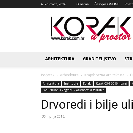
6, kolovoz, 2026
O nama
Časopis ONLINE
Pret
Korak
u
prostor
ARHITEKTURA
GRADITELJSTVO
STR
Početak
Arhitektura
Krajobrazna arhitektura
D
Arhitektura
Institucije
Korak
Korak 054 2016-lipanj
Sveučilište u Zagrebu - Agronomski fakultet
Drvoredi i bilje u
30. lipnja 2016.