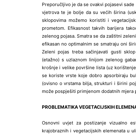
Preporučljivo je da se ovakvi pojasevi sade
vjetrova te je bolje da su većih širina (uski
sklopovima možemo koristiti i vegetacijs
prometom. Efikasnost takvih barijera takođ
zelenog pojasa. Smatra se da zaštitni zeleni
efikasan no optimalnim se smatraju oni širi
Zeleni pojas treba sačinjavati gusti sklo
(etažno) s uzlaznom linijom zelenog gabar
krošnje i velike površine lista (uz korišten
se koriste vrste koje dobro apsorbiraju b
(ovisno o vrstama bilja, strukturi i širini
može pospješiti primjenom dodatnih mjera po
PROBLEMATIKA VEGETACIJSKIH ELEMEN
Osnovni uvjet za postizanje vizualno est
krajobraznih i vegetacijskih elemenata u u