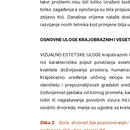
takvi problemi nisu bili toliko izraženi bud
toliko zagađenja a opločenja su bila propusn
zbijeno tlo). Današnje vrijeme nalaže dosl
razvijanje novih tehnika kod primjene bilja
OSNOVNE ULOGE KRAJOBRAZNIH I VEGE
VIZUALNO ESTETSKE ULOGE krajobraznih i v
niz karakteristika poput povećanja estets
kvalitete doživljavanja prostora, humaniz
Krajobrazno uređenje uličnog sklopa mož
identitetu i prepoznatljivosti gradskih sre
(izdvojenost pješaka od kolnog prometa, kar
loših ili naglašavanje povoljnih vizura itd
osobito drvoreda, manje su ugodne za kreta
Slika 2:
Gore: drvored čije pozicioniranje i 