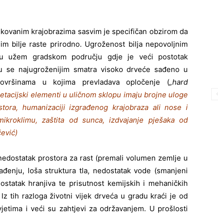
likovanim krajobrazima sasvim je specifičan obzirom da
jim bilje raste prirodno. Ugroženost bilja nepovoljnim
e u užem gradskom području gdje je veći postotak
mu se najugroženijim smatra visoko drveće sađeno u
površinama u kojima prevladava opločenje (
„hard
etacijski elementi u uličnom sklopu imaju brojne uloge
ostora, humanizaciji izgrađenog krajobraza ali nose i
ikroklimu, zaštita od sunca, izdvajanje pješaka od
čević)
z nedostatak prostora za rast (premali volumen zemlje u
gađenju, loša struktura tla, nedostatak vode (smanjeni
statak hranjiva te prisutnost kemijskih i mehaničkih
Iz tih razloga životni vijek drveća u gradu kraći je od
uvjetima i veći su zahtjevi za održavanjem. U prošlosti