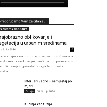
Preporučamo Vam za čitanje ...
rajobrazna arhitektura
rajobrazno oblikovanje i
egetacija u urbanim sredinama
. ožujka 2016.
0
jecaj čovjeka na prirodu u urbanim područjima je u
avilu veoma velik i uvijek znači njezinu promjenu ili
eoblikovanje u „prirodu“ prilagođenu životu
vjeka...
Interijeri Zadro – namještaj po
mjeri
30. lipnja 2016.
Dizajn
Kuhinja kao fuzija