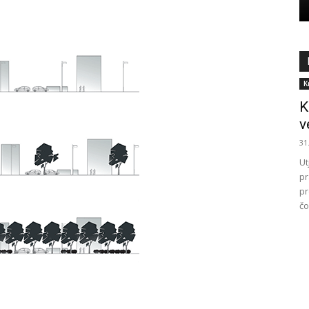
K
K
v
31
Ut
pr
pr
čo