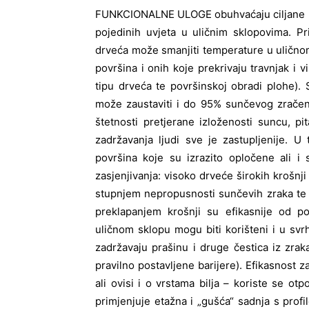
FUNKCIONALNE ULOGE obuhvaćaju ciljane kr
pojedinih uvjeta u uličnim sklopovima. Pr
drveća može smanjiti temperature u uličnom
površina i onih koje prekrivaju travnjak i 
tipu drveća te površinskoj obradi plohe).
može zaustaviti i do 95% sunčevog zračenja
štetnosti pretjerane izloženosti suncu, pi
zadržavanja ljudi sve je zastupljenije. 
površina koje su izrazito opločene ali i 
zasjenjivanja: visoko drveće širokih krošnji
stupnjem nepropusnosti sunčevih zraka te 
preklapanjem krošnji su efikasnije od po
uličnom sklopu mogu biti korišteni i u sv
zadržavaju prašinu i druge čestica iz zra
pravilno postavljene barijere). Efikasnost z
ali ovisi i o vrstama bilja – koriste se ot
primjenjuje etažna i „gušća“ sadnja s profi