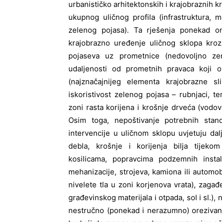
urbanističko arhitektonskih i krajobraznih kr
ukupnog uličnog profila (infrastruktura, 
zelenog pojasa). Ta rješenja ponekad on
krajobrazno uređenje uličnog sklopa kroz
pojaseva uz prometnice (nedovoljno zem
udaljenosti od prometnih pravaca koji 
(najznačajnijeg elementa krajobrazne sl
iskoristivost zelenog pojasa – rubnjaci, 
zoni rasta korijena i krošnje drveća (vodovod
Osim toga, nepoštivanje potrebnih stand
intervencije u uličnom sklopu uvjetuju da
debla, krošnje i korijenja bilja tijeko
kosilicama, popravcima podzemnih instala
mehanizacije, strojeva, kamiona ili automobi
nivelete tla u zoni korjenova vrata), zagađe
građevinskog materijala i otpada, sol i sl.)
nestručno (ponekad i nerazumno) orezivanj