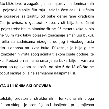
 što bliže izvoru zagađenja, na smjerovima dominantnih
 pojasevi slabije filtriraju i talože čestice). U uličnim
ke pojaseve za zaštitu od buke generirane gradskim
er je ovisna o gustoći sklopa, vrsti bilja te o širini
 pojas treba biti minimalne širine 25 metara kako bi bio
ne 50 m (tek takvi pojasevi značajnije smanjuju buku).
p bilja sa sadnicama nižeg, srednjeg i visokog rasta
ita u odnosu na izvor buke. Efikasnije je bilje guste
je zimzelenih vrsta zbog učinka tijekom cijele godine) te
uku. Podaci o razinama smanjenja buke biljem variraju
 pojasa) no uglavnom se kreću od oko 5 do 13 dB što se
put sadnje bilja na zemljanim nasipima i sl.
ATA U ULIČNIM SKLOPOVIMA
etskih, prostorno strukturnih i funkcionalnih uloga
ličnom sklopu je promišljeno i dosljedno primjenjivana