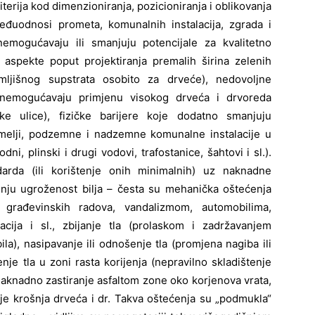
iterija kod dimenzioniranja, pozicioniranja i oblikovanja
međuodnosi prometa, komunalnih instalacija, zgrada i
emogućavaju ili smanjuju potencijale za kvalitetno
 aspekte poput projektiranja premalih širina zelenih
ljišnog supstrata osobito za drveće), nedovoljne
onemogućavaju primjenu visokog drveća i drvoreda
ike ulice), fizičke barijere koje dodatno smanjuju
temelji, podzemne i nadzemne komunalne instalacije u
ni, plinski i drugi vodovi, trafostanice, šahtovi i sl.).
arda (ili korištenje onih minimalnih) uz naknadne
ljnju ugroženost bilja – česta su mehanička oštećenja
m građevinskih radova, vandalizmom, automobilima,
cija i sl., zbijanje tla (prolaskom i zadržavanjem
la), nasipavanje ili odnošenje tla (promjena nagiba ili
nje tla u zoni rasta korijenja (nepravilno skladištenje
, naknadno zastiranje asfaltom zone oko korjenova vrata,
e krošnja drveća i dr. Takva oštećenja su „podmukla“