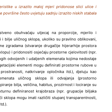
eristike u izrazito maloj mjeri pridonose slici ulice i
površine često uvjetuju sadnju izrazito niskih stabala
o obuhvaćaju utjecaj na proporcije, mjerilo i
i bilje uličnog sklopa, ukoliko su pravilno oblikovani,
ne zgradama (stvaranje drugačije hijerarhije prostora
pu) i pridonositi osjećaju prostorne cjelovitosti (npr.
rugih odvojenih i udaljenih elemenata kojima nedostaje
getacijski elementi mogu definirati prostorne rubove u
ostranosti, natkrivanje opločnika itd.), djeluju kao
emenata uličnog sklopa ili odvajanja (prostorno
iranje bilja, veličina, habitus, prozirnost i lociranje su
kturnu definiranost krajobraza (npr. grupacije biljaka
 sklopa mogu imati različiti stupanj transparentnosti,
td.).