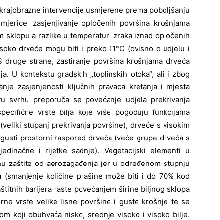
ajobrazne intervencije usmjerene prema poboljšanju
imjerice, zasjenjivanje opločenih površina krošnjama
 sklopu a razlike u temperaturi zraka iznad opločenih
visoko drveće mogu biti i preko 11°C (ovisno o udjelu i
 S druge strane, zastiranje površina krošnjama drveća
. U kontekstu gradskih „toplinskih otoka“, ali i zbog
tanje zasjenjenosti ključnih pravaca kretanja i mjesta
U tu svrhu preporuča se povećanje udjela prekrivanja
specifične vrste bilja koje više pogoduju funkcijama
 (veliki stupanj prekrivanja površine), drveće s visokim
gusti prostorni raspored drveća (veće grupe drveća s
jedinačne i rijetke sadnje). Vegetacijski elementi u
rhu zaštite od aerozagađenja jer u određenom stupnju
ka (smanjenje količine prašine može biti i do 70% kod
aštitnih barijera raste povećanjem širine biljnog sklopa
porne vrste velike lisne površine i guste krošnje te se
lom koji obuhvaća nisko, srednje visoko i visoko bilje.