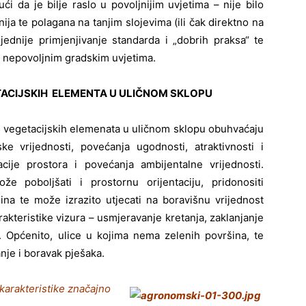
ući da je bilje raslo u povoljnijim uvjetima – nije bilo
ija te polagana na tanjim slojevima (ili čak direktno na
jednije primjenjivanje standarda i „dobrih praksa“ te
 u nepovoljnim gradskim uvjetima.
TACIJSKIH ELEMENTA U ULIČNOM SKLOPU
egetacijskih elemenata u uličnom sklopu obuhvaćaju
ke vrijednosti, povećanja ugodnosti, atraktivnosti i
acije prostora i povećanja ambijentalne vrijednosti.
e poboljšati i prostornu orijentaciju, pridonositi
dina te može izrazito utjecati na boravišnu vrijednost
akteristike vizura – usmjeravanje kretanja, zaklanjanje
.). Općenito, ulice u kojima nema zelenih površina, te
nje i boravak pješaka.
karakteristike značajno