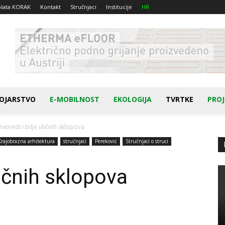
plata KORAK
Kontakt
Stručnjaci
Institucije
HR
OJARSTVO
E-MOBILNOST
EKOLOGIJA
TVRTKE
PROJ
rvoredi i bilje uličnih sklopova
Krajobrazna arhitektura
stručnjaci
Pereković
Stručnjaci o struci
ličnih sklopova