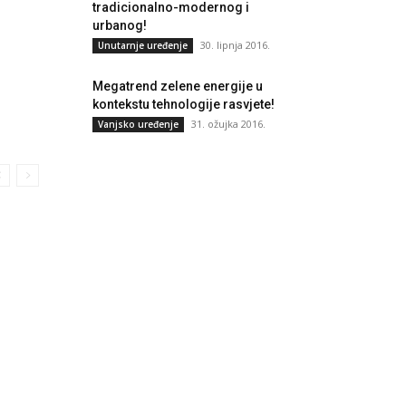
tradicionalno-modernog i
urbanog!
30. lipnja 2016.
Unutarnje uređenje
Megatrend zelene energije u
kontekstu tehnologije rasvjete!
31. ožujka 2016.
Vanjsko uređenje