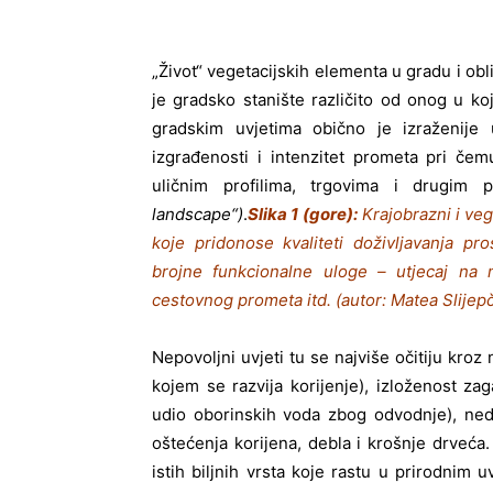
„Život“ vegetacijskih elementa u gradu i ob
je gradsko stanište različito od onog u ko
gradskim uvjetima obično je izraženij
izgrađenosti i intenzitet prometa pri če
uličnim profilima, trgovima i drugim 
landscape“)
.
Slika 1 (gore):
Krajobrazni i veg
koje pridonose kvaliteti doživljavanja pr
brojne funkcionalne uloge – utjecaj na m
cestovnog prometa itd. (autor: Matea Slijep
Nepovoljni uvjeti tu se najviše očitiju kro
kojem se razvija korijenje), izloženost za
udio oborinskih voda zbog odvodnje), nedo
oštećenja korijena, debla i krošnje drveća. 
istih biljnih vrsta koje rastu u prirodnim 