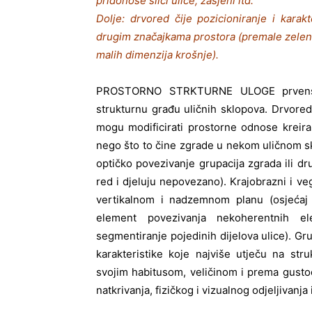
pridonose slici ulice, zasjeni itd.
Dolje: drvored čije pozicioniranje i karakt
drugim značajkama prostora (premale zelene 
malih dimenzija krošnje).
PROSTORNO STRKTURNE ULOGE prvenstven
strukturnu građu uličnih sklopova. Drvoredi 
mogu modificirati prostorne odnose kreira
nego što to čine zgrade u nekom uličnom sklo
optičko povezivanje grupacija zgrada ili d
red i djeluju nepovezano). Krajobrazni i ve
vertikalnom i nadzemnom planu (osjećaj pr
element povezivanja nekoherentnih el
segmentiranje pojedinih dijelova ulice). Grup
karakteristike koje najviše utječu na stru
svojim habitusom, veličinom i prema gustoći
natkrivanja, fizičkog i vizualnog odjeljivanja i