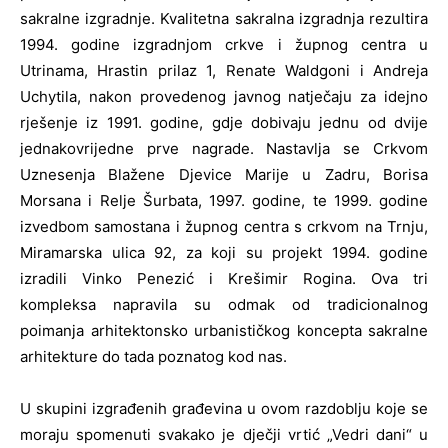
sakralne izgradnje. Kvalitetna sakralna izgradnja rezultira
1994. godine izgradnjom crkve i župnog centra u
Utrinama, Hrastin prilaz 1, Renate Waldgoni i Andreja
Uchytila, nakon provedenog javnog natječaju za idejno
rješenje iz 1991. godine, gdje dobivaju jednu od dvije
jednakovrijedne prve nagrade. Nastavlja se Crkvom
Uznesenja Blažene Djevice Marije u Zadru, Borisa
Morsana i Relje Šurbata, 1997. godine, te 1999. godine
izvedbom samostana i župnog centra s crkvom na Trnju,
Miramarska ulica 92, za koji su projekt 1994. godine
izradili Vinko Penezić i Krešimir Rogina. Ova tri
kompleksa napravila su odmak od tradicionalnog
poimanja arhitektonsko urbanističkog koncepta sakralne
arhitekture do tada poznatog kod nas.
U skupini izgrađenih građevina u ovom razdoblju koje se
moraju spomenuti svakako je dječji vrtić „Vedri dani“ u