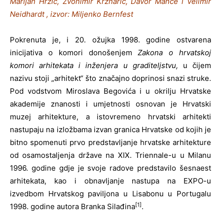
Marijan Hržić, Zvonimir Krznarić, Davor Mance i Velimir
Neidhardt , izvor: Miljenko Bernfest
Pokrenuta je, i 20. ožujka 1998. godine ostvarena
inicijativa o komori donošenjem
Zakona o hrvatskoj
komori arhitekata i inženjera u graditeljstvu,
u čijem
nazivu stoji „arhitekt“ što značajno doprinosi snazi struke.
Pod vodstvom Miroslava Begovića i u okrilju Hrvatske
akademije znanosti i umjetnosti osnovan je Hrvatski
muzej arhitekture, a istovremeno hrvatski arhitekti
nastupaju na izložbama izvan granica Hrvatske od kojih je
bitno spomenuti prvo predstavljanje hrvatske arhitekture
od osamostaljenja države na XIX. Triennale-u u Milanu
1996. godine gdje je svoje radove predstavilo šesnaest
arhitekata, kao i obnavljanje nastupa na EXPO-u
izvedbom Hrvatskog paviljona u Lisabonu u Portugalu
[1]
1998. godine autora Branka Silađina
.