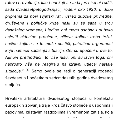
ratova i revolucija, kao i oni koji se tada još nisu ni rodili,
sada dvadesetpetogodišnjaci, rođeni oko 1930. u doba
priprema za novi svjetski rat i usred duboke privredne,
društvene i političke krize našli su se sada u srcu
današnjeg vremena, i jedino oni mogu osobno i duboko
osjetiti aktualne probleme, ciljeve kojima treba težiti,
načine kojima se to može postići, patetičnu urgentnost
koju nameće sadašnja situacija. Oni su upućeni u sve to.
Njihovi prethodnici to više nisu, oni su izvan toga, oni
naprosto više ne reagiraju na izravni utjecaj nastale
[4]
situacije.“
Samo ovdje se radi o generaciji rođenoj
šezdesetih i početkom sedamdesetih godina dvadesetog
stoljeća.
Hrvatska arhitektura dvadesetog stoljeća u kontekstu
europskih zbivanja traje kroz čitavo stoljeće s usponima i
padovima, blistavim razdobljima i vremenom zatišja, koja