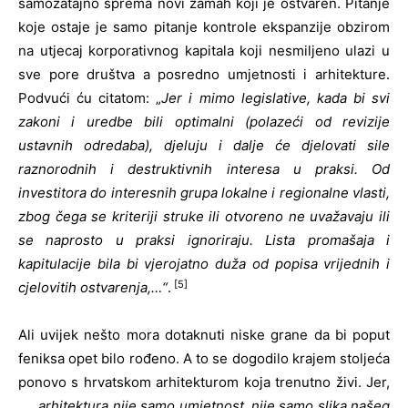
samozatajno sprema novi zamah koji je ostvaren. Pitanje
koje ostaje je samo pitanje kontrole ekspanzije obzirom
na utjecaj korporativnog kapitala koji nesmiljeno ulazi u
sve pore društva a posredno umjetnosti i arhitekture.
Podvući ću citatom: „
Jer i mimo legislative, kada bi svi
zakoni i uredbe bili optimalni (polazeći od revizije
ustavnih odredaba), djeluju i dalje će djelovati sile
raznorodnih i destruktivnih interesa u praksi. Od
investitora do interesnih grupa lokalne i regionalne vlasti,
zbog čega se kriteriji struke ili otvoreno ne uvažavaju ili
se naprosto u praksi ignoriraju. Lista promašaja i
kapitulacije bila bi vjerojatno duža od popisa vrijednih i
[5]
cjelovitih ostvarenja,…“
.
Ali uvijek nešto mora dotaknuti niske grane da bi poput
feniksa opet bilo rođeno. A to se dogodilo krajem stoljeća
ponovo s hrvatskom arhitekturom koja trenutno živi. Jer,
„…
arhitektura nije samo umjetnost, nije samo slika našeg