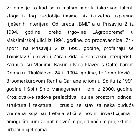
Vrijeme je to kad se u malom mjerilu iskazivao talent,
stoga iz tog razdoblja imamo niz izuzetno uspješno
riješenih interijera. Od ureda „BML“-a u Prisavlju 2 iz
1994. godine, preko trgovine „Agrooprema“ u
Maksimirskoj ulici iz 1994. godine, do prodavaonice „Zri-
šport“ na Prisavlju 2 iz 1995. godine, profiliraju se
Tomislav Ćurković i Zoran Zidarić kao vrsni interijeristi.
Zatim tu su Vladimir Kasun i Ivica Plavec s Caffe barom
Donna u Tkalčićevoj 24 iz 1994. godine, te Neno Kezić s
Broomerkurovom Rent a Car agencijom u Splitu iz 1991.
godine i Split Ship Management – om iz 2000. godine.
Kroz ovakve radove preispitivali su se prostorni odnosi,
struktura i tekstura, i brusio se stav za neka buduća
vremena koja su trebala stići s novim investicijama i
omogućiti puni zamah na većim pojedinačnim projektima i
urbanim cjelinama.