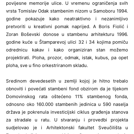
povijesne memorije ulice. U vremenu ograničenja svih
vrsta Tomislav Odak stambenim nizom u Samoboru 1994.
godine pokazuje kako neatraktivno i nezanimljivo
pretvoriti u kreativni pomak naprijed. A Boris Fiolić i
Zoran Boševski donose u stambenu arhitekturu 1996.
godine kuće u Štamparevoj ulici 32 i 34 kojima pomiču
odrednicu kakav i kako organiziran stan možemo
projektirati. Ploha, prozor, odmak, istak, kubus, pa opet
ploha, sve u fino orkestriranom skladu.
Sredinom devedesetih u zemlji kojoj je hitno trebalo
obnoviti i povećati stambeni fond obzirom da je tijekom
Domovinskog rata oštećeno 11% stambenog fonda,
odnosno oko 160.000 stambenih jedinica u 590 naselja
država je pokrenula investicijski ciklus građenja stanova
za stradale u ratu. U stvaranju i provedbi projekta
sudjelovao je i Arhitektonski fakultet Sveučilišta u