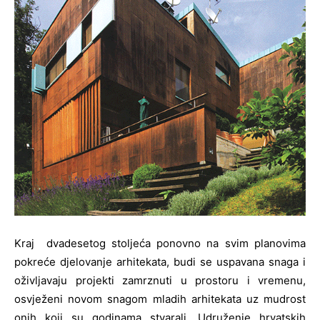
Kraj dvadesetog stoljeća ponovno na svim planovima
pokreće djelovanje arhitekata, budi se uspavana snaga i
oživljavaju projekti zamrznuti u prostoru i vremenu,
osvježeni novom snagom mladih arhitekata uz mudrost
onih koji su godinama stvarali. Udruženje hrvatskih