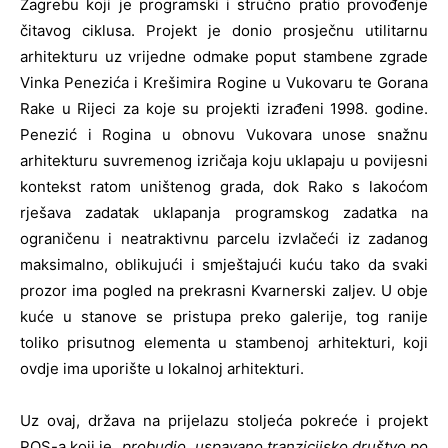
Zagrebu koji je programski i stručno pratio provođenje
čitavog ciklusa. Projekt je donio prosječnu utilitarnu
arhitekturu uz vrijedne odmake poput stambene zgrade
Vinka Penezića i Krešimira Rogine u Vukovaru te Gorana
Rake u Rijeci za koje su projekti izrađeni 1998. godine.
Penezić i Rogina u obnovu Vukovara unose snažnu
arhitekturu suvremenog izričaja koju uklapaju u povijesni
kontekst ratom uništenog grada, dok Rako s lakoćom
rješava zadatak uklapanja programskog zadatka na
ograničenu i neatraktivnu parcelu izvlačeći iz zadanog
maksimalno, oblikujući i smještajući kuću tako da svaki
prozor ima pogled na prekrasni Kvarnerski zaljev. U obje
kuće u stanove se pristupa preko galerije, tog ranije
toliko prisutnog elementa u stambenoj arhitekturi, koji
ovdje ima uporište u lokalnoj arhitekturi.
Uz ovaj, država na prijelazu stoljeća pokreće i projekt
POS-a koji je
„probudio uspavano tranzicijsko društvo po