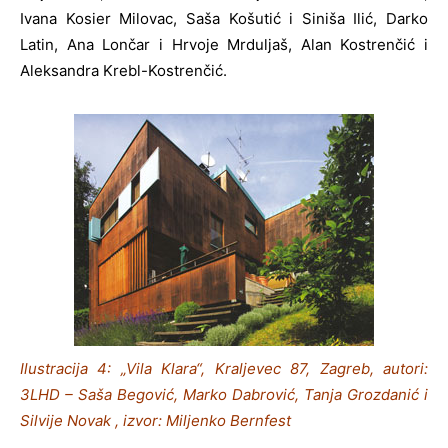
Ivana Kosier Milovac, Saša Košutić i Siniša Ilić, Darko
Latin, Ana Lončar i Hrvoje Mrduljaš, Alan Kostrenčić i
Aleksandra Krebl-Kostrenčić.
Ilustracija 4: „Vila Klara“, Kraljevec 87, Zagreb, autori:
3LHD – Saša Begović, Marko Dabrović, Tanja Grozdanić i
Silvije Novak , izvor: Miljenko Bernfest