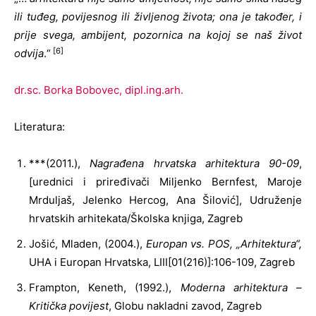
ili tuđeg, povijesnog ili življenog života; ona je također, i
prije svega, ambijent, pozornica na kojoj se naš život
[6]
odvija
.“
dr.sc. Borka Bobovec, dipl.ing.arh.
Literatura:
***(2011.),
Nagrađena hrvatska arhitektura 90-09
,
[urednici i priređivači Miljenko Bernfest, Maroje
Mrduljaš, Jelenko Hercog, Ana Šilović], Udruženje
hrvatskih arhitekata/Školska knjiga, Zagreb
Jošić, Mladen, (2004.),
Europan vs. POS, „Arhitektura“,
UHA i Europan Hrvatska, LIII[01(216)]:106-109, Zagreb
Frampton, Keneth, (1992.),
Moderna arhitektura –
Kritička povijest
, Globu nakladni zavod, Zagreb