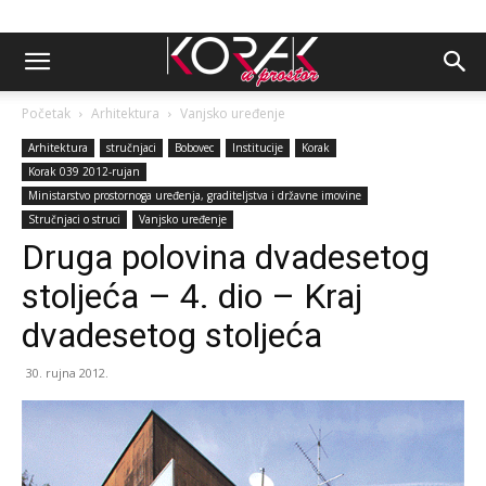
Početak
Arhitektura
Vanjsko uređenje
Arhitektura
stručnjaci
Bobovec
Institucije
Korak
Korak 039 2012-rujan
Ministarstvo prostornoga uređenja, graditeljstva i državne imovine
Stručnjaci o struci
Vanjsko uređenje
Druga polovina dvadesetog
stoljeća – 4. dio – Kraj
dvadesetog stoljeća
30. rujna 2012.