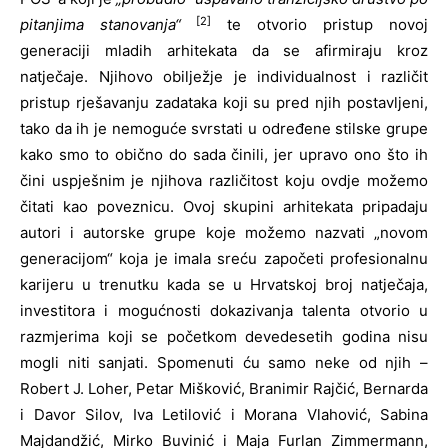
[2]
pitanjima stanovanja“
te otvorio pristup novoj
generaciji mladih arhitekata da se afirmiraju kroz
natječaje. Njihovo obilježje je individualnost i različit
pristup rješavanju zadataka koji su pred njih postavljeni,
tako da ih je nemoguće svrstati u određene stilske grupe
kako smo to obično do sada činili, jer upravo ono što ih
čini uspješnim je njihova različitost koju ovdje možemo
čitati kao poveznicu. Ovoj skupini arhitekata pripadaju
autori i autorske grupe koje možemo nazvati „novom
generacijom“ koja je imala sreću započeti profesionalnu
karijeru u trenutku kada se u Hrvatskoj broj natječaja,
investitora i mogućnosti dokazivanja talenta otvorio u
razmjerima koji se početkom devedesetih godina nisu
mogli niti sanjati. Spomenuti ću samo neke od njih –
Robert J. Loher, Petar Mišković, Branimir Rajčić, Bernarda
i Davor Silov, Iva Letilović i Morana Vlahović, Sabina
Majdandžić, Mirko Buvinić i Maja Furlan Zimmermann,