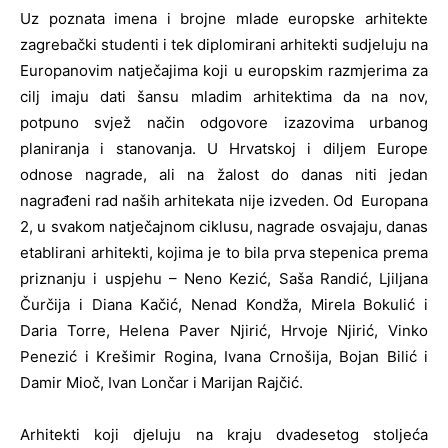
Uz poznata imena i brojne mlade europske arhitekte
zagrebački studenti i tek diplomirani arhitekti sudjeluju na
Europanovim natječajima koji u europskim razmjerima za
cilj imaju dati šansu mladim arhitektima da na nov,
potpuno svjež način odgovore izazovima urbanog
planiranja i stanovanja. U Hrvatskoj i diljem Europe
odnose nagrade, ali na žalost do danas niti jedan
nagrađeni rad naših arhitekata nije izveden. Od Europana
2, u svakom natječajnom ciklusu, nagrade osvajaju, danas
etablirani arhitekti, kojima je to bila prva stepenica prema
priznanju i uspjehu – Neno Kezić, Saša Randić, Ljiljana
Čurčija i Diana Kačić, Nenad Kondža, Mirela Bokulić i
Daria Torre, Helena Paver Njirić, Hrvoje Njirić, Vinko
Penezić i Krešimir Rogina, Ivana Crnošija, Bojan Bilić i
Damir Mioč, Ivan Lončar i Marijan Rajčić.
Arhitekti koji djeluju na kraju dvadesetog stoljeća