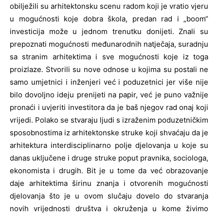
obilježili su arhitektonsku scenu radom koji je vratio vjeru
u mogućnosti koje dobra škola, predan rad i „boom“
investicija može u jednom trenutku donijeti. Znali su
prepoznati mogućnosti međunarodnih natječaja, suradnju
sa stranim arhitektima i sve mogućnosti koje iz toga
proizlaze. Stvorili su nove odnose u kojima su postali ne
samo umjetnici i inženjeri već i poduzetnici jer više nije
bilo dovoljno ideju prenijeti na papir, već je puno važnije
pronaći i uvjeriti investitora da je baš njegov rad onaj koji
vrijedi. Polako se stvaraju ljudi s izraženim poduzetničkim
sposobnostima iz arhitektonske struke koji shvaćaju da je
arhitektura interdisciplinarno polje djelovanja u koje su
danas uključene i druge struke poput pravnika, sociologa,
ekonomista i drugih. Bit je u tome da već obrazovanje
daje arhitektima širinu znanja i otvorenih mogućnosti
djelovanja što je u ovom slučaju dovelo do stvaranja
novih vrijednosti društva i okruženja u kome živimo