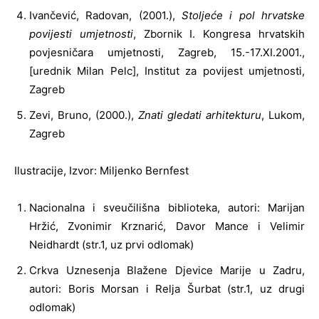
Ivančević, Radovan, (2001.),
Stoljeće i pol hrvatske
povijesti umjetnosti
, Zbornik I. Kongresa hrvatskih
povjesničara umjetnosti, Zagreb, 15.-17.XI.2001.,
[urednik Milan Pelc], Institut za povijest umjetnosti,
Zagreb
Zevi, Bruno, (2000.),
Znati gledati arhitekturu
, Lukom,
Zagreb
Ilustracije, Izvor: Miljenko Bernfest
Nacionalna i sveučilišna biblioteka, autori: Marijan
Hržić, Zvonimir Krznarić, Davor Mance i Velimir
Neidhardt (str.1, uz prvi odlomak)
Crkva Uznesenja Blažene Djevice Marije u Zadru,
autori: Boris Morsan i Relja Šurbat (str.1, uz drugi
odlomak)