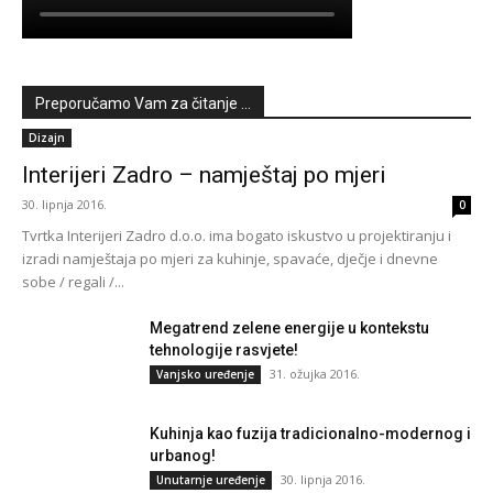
Preporučamo Vam za čitanje ...
Dizajn
Interijeri Zadro – namještaj po mjeri
30. lipnja 2016.
0
Tvrtka Interijeri Zadro d.o.o. ima bogato iskustvo u projektiranju i
izradi namještaja po mjeri za kuhinje, spavaće, dječje i dnevne
sobe / regali /...
Megatrend zelene energije u kontekstu
tehnologije rasvjete!
31. ožujka 2016.
Vanjsko uređenje
Kuhinja kao fuzija tradicionalno-modernog i
urbanog!
30. lipnja 2016.
Unutarnje uređenje