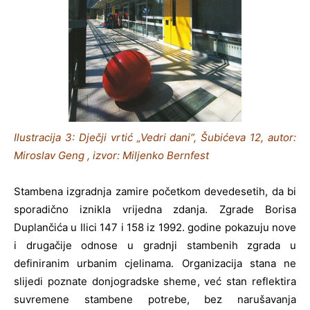
Ilustracija 3: Dječji vrtić „Vedri dani“, Šubićeva 12, autor:
Miroslav Geng , izvor: Miljenko Bernfest
Stambena izgradnja zamire početkom devedesetih, da bi
sporadično iznikla vrijedna zdanja. Zgrade Borisa
Duplančića u Ilici 147 i 158 iz 1992. godine pokazuju nove
i drugačije odnose u gradnji stambenih zgrada u
definiranim urbanim cjelinama. Organizacija stana ne
slijedi poznate donjogradske sheme, već stan reflektira
suvremene stambene potrebe, bez narušavanja