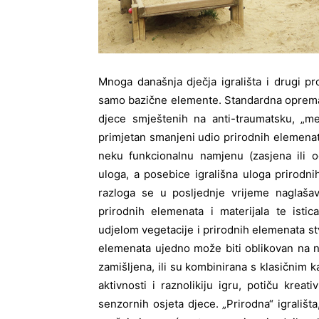
Mnoga današnja dječja igrališta i drugi p
samo bazične elemente. Standardna oprema ta
djece smještenih na anti-traumatsku, „m
primjetan smanjeni udio prirodnih elemenata 
neku funkcionalnu namjenu (zasjena ili o
uloga, a posebice igrališna uloga prirodnih
razloga se u posljednje vrijeme naglašav
prirodnih elemenata i materijala te istica
udjelom vegetacije i prirodnih elemenata stv
elemenata ujedno može biti oblikovan na na
zamišljena, ili su kombinirana s klasičnim 
aktivnosti i raznolikiju igru, potiču kreat
senzornih osjeta djece. „Prirodna“ igrališta