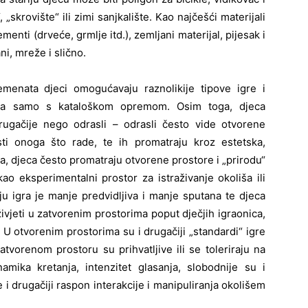
 „skrovište“ ili zimi sanjkalište. Kao najčešći materijali
ementi (drveće, grmlje itd.), zemljani materijal, pijesak i
ni, mreže i slično.
lemenata djeci omogućavaju raznolikije tipove igre i
dena samo s kataloškom opremom. Osim toga, djeca
drugačije nego odrasli – odrasli često vide otvorene
sti onoga što rade, te ih promatraju kroz estetska,
ga, djeca često promatraju otvorene prostore i „prirodu“
o eksperimentalni prostor za istraživanje okoliša ili
u igra je manje predvidljiva i manje sputana te djeca
vjeti u zatvorenim prostorima poput dječjih igraonica,
i. U otvorenim prostorima su i drugačiji „standardi“ igre
atvorenom prostoru su prihvatljive ili se toleriraju na
amika kretanja, intenzitet glasanja, slobodnije su i
je i drugačiji raspon interakcije i manipuliranja okolišem