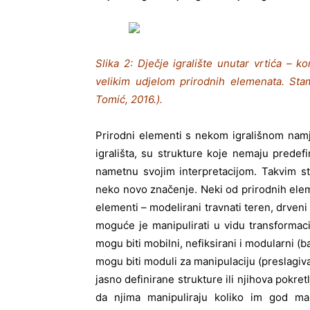
Slika 2: Dječje igralište unutar vrtića – 
velikim udjelom prirodnih elemenata. Stam
Tomić, 2016.).
Prirodni elementi s nekom igrališnom namj
igrališta, su strukture koje nemaju predef
nametnu svojim interpretacijom. Takvim str
neko novo značenje. Neki od prirodnih eleme
elementi – modelirani travnati teren, drveni 
moguće je manipulirati u vidu transformaci
mogu biti mobilni, nefiksirani i modularni (ba
mogu biti moduli za manipulaciju (preslagiva
jasno definirane strukture ili njihova pokre
da njima manipuliraju koliko im god maš