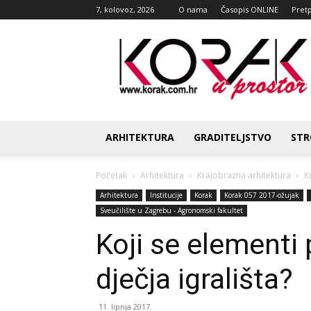
7, kolovoz, 2026
O nama
Časopis ONLINE
Pret
Korak
u
prostor
ARHITEKTURA
GRADITELJSTVO
STR
Početak
Arhitektura
Krajobrazna arhitektura
K
Arhitektura
Institucije
Korak
Korak 057 2017-ožujak
Sveučilište u Zagrebu - Agronomski fakultet
Koji se elementi 
dječja igrališta?
11. lipnja 2017.