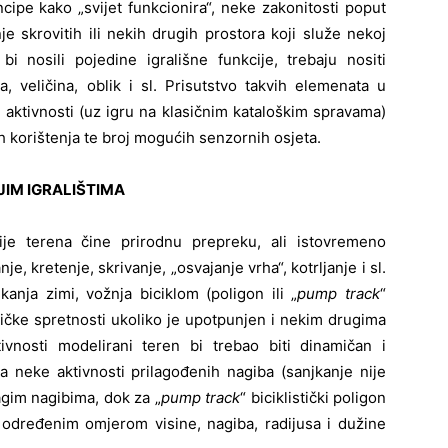
ncipe kako „svijet funkcionira“, neke zakonitosti poput
nje skrovitih ili nekih drugih prostora koji služe nekoj
 bi nosili pojedine igrališne funkcije, trebaju nositi
a, veličina, oblik i sl. Prisutstvo takvih elemenata u
 aktivnosti (uz igru na klasičnim kataloškim spravama)
h korištenja te broj mogućih senzornih osjeta.
JIM IGRALIŠTIMA
je terena čine prirodnu prepreku, ali istovremeno
je, kretenje, skrivanje, „osvajanje vrha“, kotrljanje i sl.
anja zimi, vožnja biciklom (poligon ili „
pump track
“
fizičke spretnosti ukoliko je upotpunjen i nekim drugima
tivnosti modelirani teren bi trebao biti dinamičan i
a neke aktivnosti prilagođenih nagiba (sanjkanje nije
lagim nagibima, dok za „
pump track
“ biciklistički poligon
o određenim omjerom visine, nagiba, radijusa i dužine