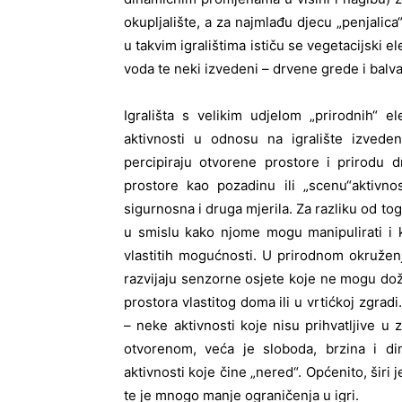
okupljalište, a za najmlađu djecu „penjalica“,
u takvim igralištima ističu se vegetacijski el
voda te neki izvedeni – drvene grede i balva
Igrališta s velikim udjelom „prirodnih“ e
aktivnosti u odnosu na igralište izve
percipiraju otvorene prostore i prirodu 
prostore kao pozadinu ili „scenu“aktivno
sigurnosna i druga mjerila. Za razliku od to
u smislu kako njome mogu manipulirati i ka
vlastitih mogućnosti. U prirodnom okruženj
razvijaju senzorne osjete koje ne mogu doži
prostora vlastitog doma ili u vrtićkoj zgrad
– neke aktivnosti koje nisu prihvatljive u z
otvorenom, veća je sloboda, brzina i din
aktivnosti koje čine „nered“. Općenito, širi 
te je mnogo manje ograničenja u igri.