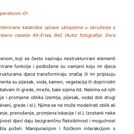
kombinirane kataloške sprave uklopljene u okruženje s
beno naselje Alt-Erlaa, Beč (Autor fotografije: Dora
enom, koji se često nazivaju nestrukturirani elementi
inirane funkcije i podložene su namjeni koju im djeca
ukturama djeca transformiraju značaj ili im pripisuju
nta su pijesak, voda, kamen, vegetacija ili doprirodni
balvani ili grede, mreže, bale sijena itd. Nekima od njih
je i promjene oblika (zemlja, pijesak, voda) dok drugi
lvani, grede i sl.). Njima se ne može modelirati oblik ali
nje, prenošenje, promjena lokacije i sl.). Izostank neke
tljivost djeci daju bezgraničnu fleksibilnost i mogućnost
ta poželi. Manipulacijom i fizičkom interakcijom s