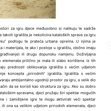
rostori za igru djece međusobno si nalikuju te sadrže
kvih igrališta je nekolicina kataloških sprava za igru
eku“ podlogu te prateća urbana oprema. U njima je
i materijala, te ako i postoje u igralištu, obično imaju
građivanje) ili drugu dopunsku namjenu. Doživljajna
 elemenata prilično je mala ili slabo korištena. Iz tih
aju prednosti oblikovanja igrališta s većim udjelom
nje koncepta „prirodnih“ igrališta. Igrališta s većim
araju ambijentalno ugodniji prostor za igru, a velik dio
čin da se koristi kao struktura za igru. Ako su dobro
kataloškim spravama, djeci pružaju širi spektar mogućih
ivne i zamišljene igre te mogu aktivirati veći spektar
, ili ona sa velikim udjelom prirodnih elemenata, djeci