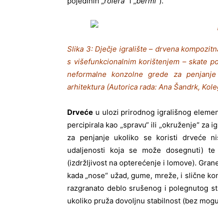
pojedinih „
rolera
“ i „
bermi
“).
Slika 3: Dječje igralište – drvena kompozitn
s višefunkcionalnim korištenjem – skate p
neformalne konzolne grede za penjanje 
arhitektura (Autorica rada: Ana Šandrk, Kole
Drveće
u ulozi prirodnog igrališnog elemen
percipirala kao „spravu“ ili „okruženje“ za i
za penjanje ukoliko se koristi drveće ni
udaljenosti koja se može dosegnuti) te 
(izdržljivost na opterećenje i lomove). Gran
kada „nose“ užad, gume, mreže, i slične kons
razgranato deblo srušenog i polegnutog sta
ukoliko pruža dovoljnu stabilnost (bez mogu