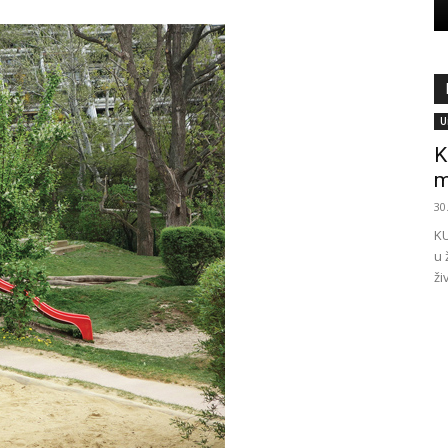
U
K
m
30
KU
u 
ži