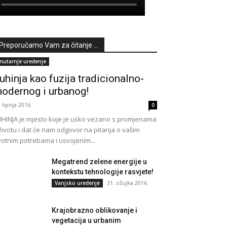
Preporučamo Vam za čitanje ...
nutarnje uređenje
uhinja kao fuzija tradicionalno-
odernog i urbanog!
. lipnja 2016.
0
HINJA je mjesto koje je usko vezano s promjenama
životu i dat će nam odgovor na pitanja o vašim
votnim potrebama i usvojenim...
Megatrend zelene energije u
kontekstu tehnologije rasvjete!
31. ožujka 2016.
Vanjsko uređenje
Krajobrazno oblikovanje i
vegetacija u urbanim