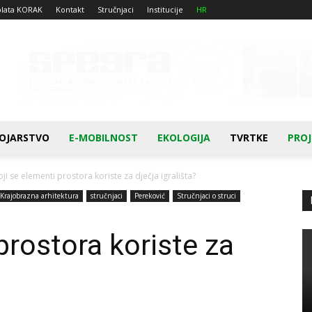
plata KORAK
Kontakt
Stručnjaci
Institucije
HR
OJARSTVO
E-MOBILNOST
EKOLOGIJA
TVRTKE
PROJ
oji se elementi prostora koriste za dječja igrališta?
Krajobrazna arhitektura
stručnjaci
Pereković
Stručnjaci o struci
prostora koriste za