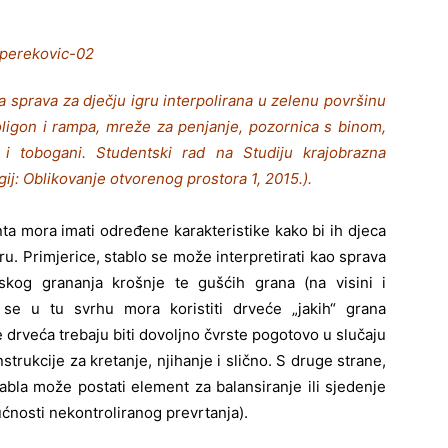
a sprava za dječju igru interpolirana u zelenu površinu
oligon i rampa, mreže za penjanje, pozornica s binom,
i tobogani. Studentski rad na Studiju krajobrazna
gij: Oblikovanje otvorenog prostora 1, 2015.).
ta mora imati određene karakteristike kako bi ih djeca
gru. Primjerice, stablo se može interpretirati kao sprava
skog grananja krošnje te gušćih grana (na visini i
se u tu svrhu mora koristiti drveće „jakih“ grana
e drveća trebaju biti dovoljno čvrste pogotovo u slučaju
trukcije za kretanje, njihanje i slično. S druge strane,
bla može postati element za balansiranje ili sjedenje
ćnosti nekontroliranog prevrtanja).