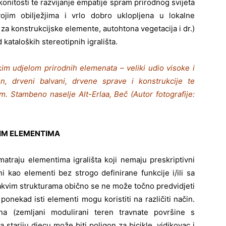
nitosti te razvijanje empatije spram prirodnog svijeta
ojim obilježjima i vrlo dobro uklopljena u lokalne
a za konstrukcijske elemente, autohtona vegetacija i dr.)
 kataloških stereotipnih igrališta.
likim udjelom prirodnih elemenata – veliki udio visoke i
ren, drveni balvani, drvene sprave i konstrukcije te
m. Stambeno naselje Alt-Erlaa, Beč (Autor fotografije:
NIM ELEMENTIMA
matraju elementima igrališta koji nemaju preskriptivni
i kao elementi bez strogo definirane funkcije i/ili sa
takvim strukturama obično se ne može točno predvidjeti
onekad isti elementi mogu koristiti na različiti način.
na (zemljani modulirani teren travnate površine s
stariju djecu može biti poligon za bicikle, vidikovac i