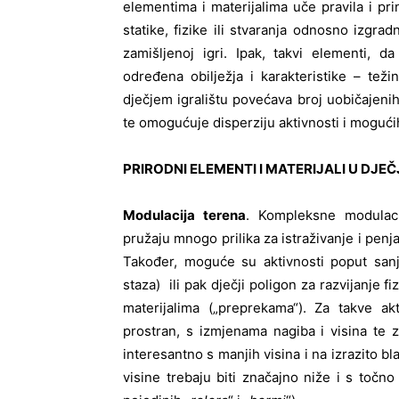
elementima i materijalima uče pravila i pri
statike, fizike ili stvaranja odnosno izgrad
zamišljenoj igri. Ipak, takvi elementi, da
određena obilježja i karakteristike – težin
dječjem igralištu povećava broj uobičajenih
te omogućuje disperziju aktivnosti i mogući
PRIRODNI ELEMENTI I MATERIJALI U DJEČ
Modulacija terena
. Kompleksne modulaci
pružaju mnogo prilika za istraživanje i penjan
Također, moguće su aktivnosti poput sanjk
staza) ili pak dječji poligon za razvijanje 
materijalima („preprekama“). Za takve ak
prostran, s izmjenama nagiba i visina te z
interesantno s manjih visina i na izrazito b
visine trebaju biti značajno niže i s točn