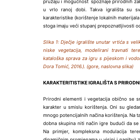
pružaju i mogućnost spoznaje prirodnih zako
u vrlo ranoj dobi. Takva igrališta su sv
karakteristike (korištenje lokalnih materijal
stoga imaju veći stupanj prepoznatljivosti od
Slika 1: Dječje igralište unutar vrtića s ve
niske vegetacija, modelirani travnati te
kataloška sprava za igru s pijeskom i vodo
Dora Tomić, 2016.). (gore, naslovna slika)
KARAKTERITISTIKE IGRALIŠTA S PRIROD
Prirodni elementi i vegetacija obično se s
karakter u smislu korištenja. Oni su gledan
mnogo potencijalnih načina korištenja. Na 
dobna skupina niti način igre budući da se p
Na primjer, kompleksna modulacija tere
dinamičnim promjenama u visini i nagibu) za 