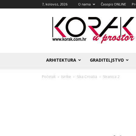
7, kolovoz, 2026
O nama
Časopis ONLINE
Pr
Korak
u
prostor
ARHITEKTURA
GRADITELJSTVO
Početak
tvrtke
Sika Croatia
Stranica 2