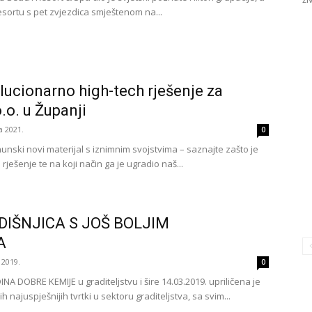
sortu s pet zvjezdica smještenom na...
olucionarno high-tech rješenje za
.o. u Županji
a 2021.
0
hunski novi materijal s iznimnim svojstvima – saznajte zašto je
ješenje te na koji način ga je ugradio naš...
IŠNJICA S JOŠ BOLJIM
A
 2019.
0
NA DOBRE KEMIJE u graditeljstvu i šire 14.03.2019. upriličena je
 najuspješnijih tvrtki u sektoru graditeljstva, sa svim...