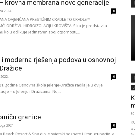
 – krovna membrana nove generacije
za 2024.
0
NA OVJENČANA PRESTIŽNIM CRADLE TO CRADLE™
ČI ODRŽIVU HIDROIZOLACIJU KROVIŠTA. Sika je predstavila
oju odlikuje jedinstven spoj otpornosti,...
 i moderna rješenja podova u osnovnoj
-Dražice
 2022.
0
1. godine Osnovna škola Jelenje-Dražice radila je u dvije
U
acije – u Jelenju i Dražicama. No,...
K
m
30
omiču granice
KU
oga 2021.
0
u 
la Beach Resort & Spa dio je svjetski poznate Hilton grupacije, a
ži