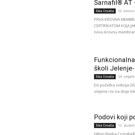
Sarnafil® AT
22. kolovo
Sika Croatia
PRVA KROVNA MEMBRA
CERTIFIKATOM KOJA JAM
novu krovnu membranu k
Funkcionalna
školi Jelenje
24. veljače
Sika Croatia
Do početka svibnja 202
smjene i to na dvije lok
Podovi koji p
12. studen
Sika Croatia
Hilton Rijeka Costabel