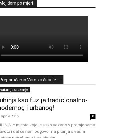
Moj dom po mjeri
Preporučamo Vam za čitanje ...
nutarnje uređenje
uhinja kao fuzija tradicionalno-
odernog i urbanog!
. lipnja 2016.
0
HINJA je mjesto koje je usko vezano s promjenama
životu i dat će nam odgovor na pitanja o vašim
votnim potrebama i usvojenim...