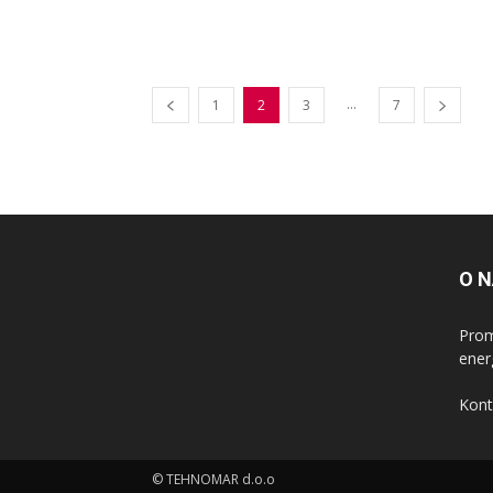
...
1
2
3
7
O 
Prom
ener
Kont
© TEHNOMAR d.o.o