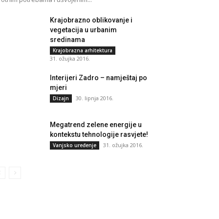
Krajobrazno oblikovanje i
vegetacija u urbanim
sredinama
Krajobrazna arhitektura
31. ožujka 2016.
Interijeri Zadro – namještaj po
mjeri
30. lipnja 2016.
Dizajn
Megatrend zelene energije u
kontekstu tehnologije rasvjete!
31. ožujka 2016.
Vanjsko uređenje