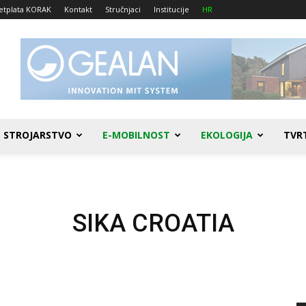
etplata KORAK
Kontakt
Stručnjaci
Institucije
HR
STROJARSTVO
E-MOBILNOST
EKOLOGIJA
TVR
SIKA CROATIA