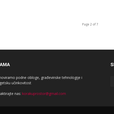
Page 2 of 7
NAMA
S
oviramo podne obloge, građevinske tehnologije i
getsku učinkovitost
aktirajte nas:
korakuprostor@gmail.com