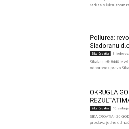
radi se o luksuznom re
Poliurea: rev
Sladoranu d.o
8. kolovoz
Sika Croatia
Sikalastic®-8440 je vr
odabrano upravo Sika r
OKRUGLA GOD
REZULTATIM
10. svibnja
Sika Croatia
SIKA CROATIA - 20 GODI
proslava jedne od naših