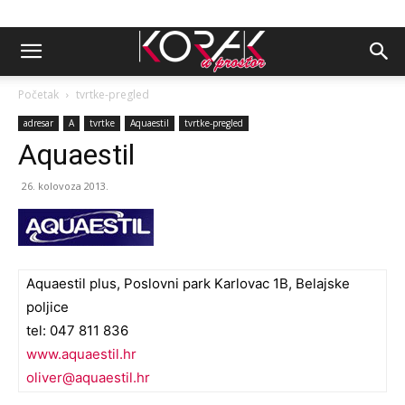
Početak
tvrtke-pregled
adresar
A
tvrtke
Aquaestil
tvrtke-pregled
Aquaestil
26. kolovoza 2013.
Aquaestil plus, Poslovni park Karlovac 1B, Belajske
poljice
tel: 047 811 836
www.aquaestil.hr
oliver@aquaestil.hr