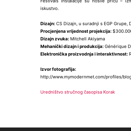
Festivals instalacije su nosile priču – iz
iskustvo.
Dizajn:
CS Dizajn, u suradnji s EGP Grupe, 
Procjenjena vrijednost projekcija:
$300.00
Dizajn zvuka:
Mitchell Akiyama
Mehanički dizajn i produkcija:
Générique D
Elektronička proizvodnja i interaktivnost:
R
Izvor fotografija:
http://www.mymodernmet.com/profiles/blog
Uredništvo stručnog časopisa Korak