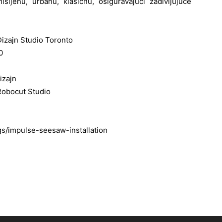
mišljenu, urbanu, klasičnu, osiguravajući zadivljujuće
Dizajn Studio Toronto
0
izajn
obocut Studio
s/impulse-seesaw-installation