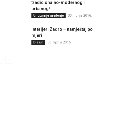
tradicionalno-modernog i
urbanog!
30. lipnja 2016.
Unutarnje uređenje
Interijeri Zadro – namještaj po
mjeri
30. lipnja 2016.
Dizajn