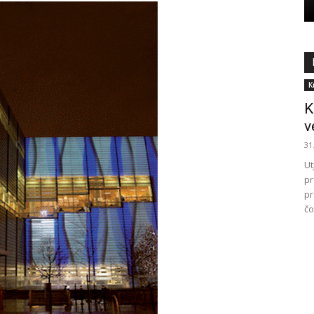
K
K
v
31
Ut
pr
pr
čo