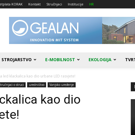
etplata KORAK
Kontakt
Stručnjaci
Institucije
HR
STROJARSTVO
E-MOBILNOST
EKOLOGIJA
TVR
 led klackalica kao dio urbane LED rasvjete!
tručnjaci o struci
uredništvo
Vanjsko uređenje
ckalica kao dio
ete!