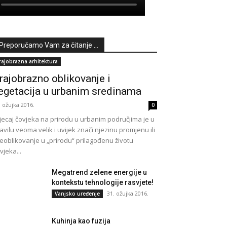
Preporučamo Vam za čitanje ...
rajobrazna arhitektura
rajobrazno oblikovanje i
egetacija u urbanim sredinama
. ožujka 2016.
0
jecaj čovjeka na prirodu u urbanim područjima je u
avilu veoma velik i uvijek znači njezinu promjenu ili
eoblikovanje u „prirodu“ prilagođenu životu
vjeka...
Megatrend zelene energije u
kontekstu tehnologije rasvjete!
31. ožujka 2016.
Vanjsko uređenje
Kuhinja kao fuzija