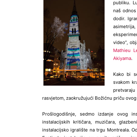
publiku. L
naš odnos 
dodir. Igr
asimetrija
eksperiment
video”, obj
Mathieu L
Akiyama
.
Kako bi se
svakom kra
pretvaraju
rasvjetom, zaokružujući Božićnu priču ovog 
Prošlogodišnje, sedmo izdanje ovog ins
instalacijskih kritičara, muzičara, glazb
instalacijsko igralište na trgu Montreala. O