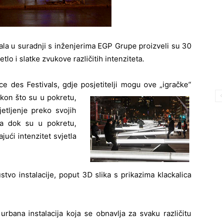
ala u suradnji s inženjerima EGP Grupe proizveli su 30
etlo i slatke zvukove različitih intenziteta.
ace des Festivals, gdje posjetitelji mogu ove „igračke“
kon što su u pokretu,
jetljenje preko svojih
da dok su u pokretu,
ajući intenzitet svjetla
tvo instalacije, poput 3D slika s prikazima klackalica
 urbana instalacija koja se obnavlja za svaku različitu