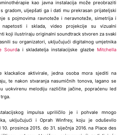
uminothérapie kao javna instalacija može preobraziti
s gradom, uljepšati ga i dati mu prekrasan prijateljski
anje s pojmovima ravnoteže i neravnoteže, simetrija i
, napetosti i sklada, video projekcije su vizualni
i koji ilustriraju originalni soundtrack stvoren za svaki
asnili su organizatori, uključujući digitalnog umjetnika
e Sourd
a i skladatelja instalacijske glazbe
Mitchella
 klackalice aktivirale, jedna osoba mora sjediti na
ju, te nakon stvaranja nasumičnih tonova, lagano se
 u uokvirenu melodiju različite jačine, popraćenu led
trga.
talacijskog impulsa upriličilo je i pohvale mnogo
enika, uključujući i Oprah Winfrey, koju je oduševilo
d 10. prosinca 2015. do 31. siječnja 2016. na Place des