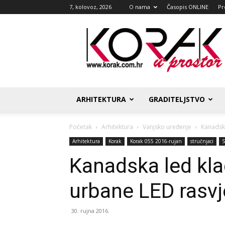
7, kolovoz, 2026
O nama
Časopis ONLINE
Pr
Korak
u
prostor
ARHITEKTURA
GRADITELJSTVO
Početak
Arhitektura
Vanjsko uređenje
Kanadska
Arhitektura
Korak
Korak 055 2016-rujan
stručnjaci
S
Kanadska led kla
urbane LED rasvj
30. rujna 2016.